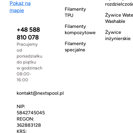
Pokaż na
rozdzielczoś
Filamenty
mapie
Żywice Wate
TPU
Washable
Filamenty
+48 588
Żywice
kompozytowe
810 078
inżynierskie
Filamenty
Pracujemy
specjalne
od
poniedziałku
do piątku
w godzinach
08:00-
16:00
kontakt@nextspool.pl
NIP:
5842745045
REGON:
362883128
KRS: