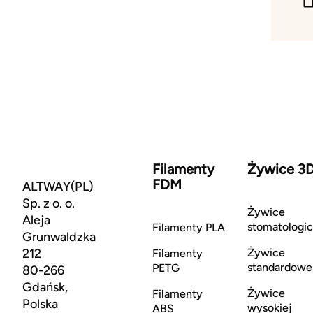
Filamenty
Żywice 3
FDM
ALTWAY(PL)
Sp. z o. o.
Żywice
Aleja
stomatologi
Filamenty PLA
Grunwaldzka
212
Żywice
Filamenty
standardowe
PETG
80-266
Gdańsk,
Żywice
Filamenty
Polska
wysokiej
ABS