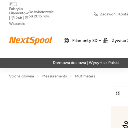
🇵🇱
Fabryka
Doświadczenie
Filamentów
Zadzwoń
Konta
od 2015 roku
| 📦 24h | 💬
Wsparcie
Filamenty 3D
Żywice 
Darmowa dostawa | Wysyłka z Polski | Szybka
Strona główna
Measurements
Multimeters