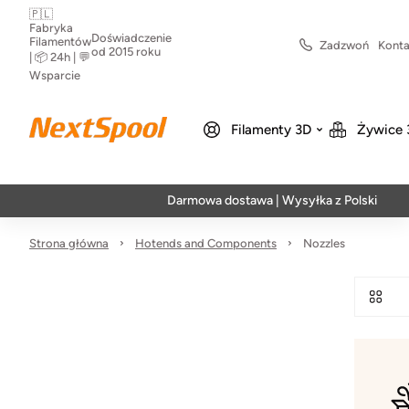
🇵🇱
Fabryka
Doświadczenie
Filamentów
Zadzwoń
Konta
od 2015 roku
| 📦 24h | 💬
Wsparcie
Filamenty 3D
Żywice 
Darmowa dostawa | Wysyłka z Polski | Szybka
Strona główna
Hotends and Components
Nozzles