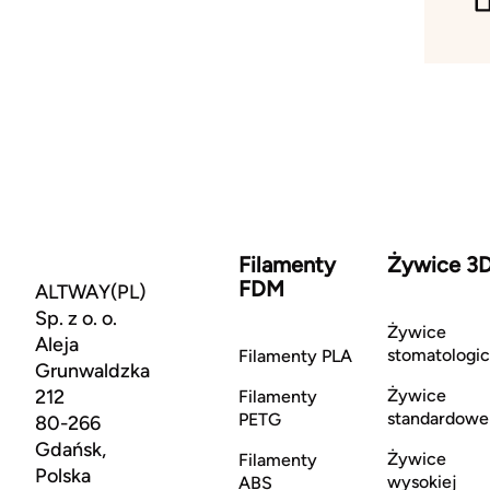
Filamenty
Żywice 3
FDM
ALTWAY(PL)
Sp. z o. o.
Żywice
Aleja
stomatologi
Filamenty PLA
Grunwaldzka
212
Żywice
Filamenty
standardowe
PETG
80-266
Gdańsk,
Żywice
Filamenty
Polska
wysokiej
ABS