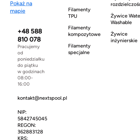
Pokaż na
rozdzielczoś
Filamenty
mapie
Żywice Wate
TPU
Washable
Filamenty
+48 588
Żywice
kompozytowe
810 078
inżynierskie
Filamenty
Pracujemy
specjalne
od
poniedziałku
do piątku
w godzinach
08:00-
16:00
kontakt@nextspool.pl
NIP:
5842745045
REGON:
362883128
KRS: