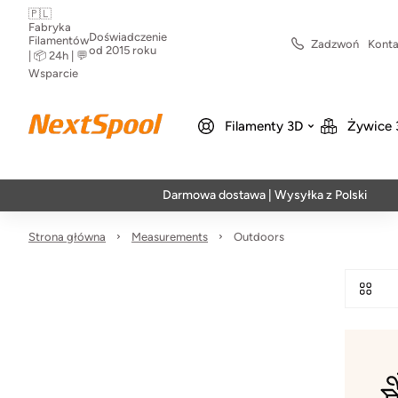
🇵🇱
Fabryka
Doświadczenie
Filamentów
Zadzwoń
Konta
od 2015 roku
| 📦 24h | 💬
Wsparcie
Filamenty 3D
Żywice 
Darmowa dostawa | Wysyłka z Polski | Szybka
Strona główna
Measurements
Outdoors