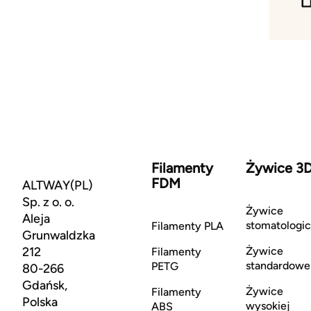
Filamenty
Żywice 3
FDM
ALTWAY(PL)
Sp. z o. o.
Żywice
Aleja
stomatologi
Filamenty PLA
Grunwaldzka
212
Żywice
Filamenty
standardowe
PETG
80-266
Gdańsk,
Żywice
Filamenty
Polska
wysokiej
ABS