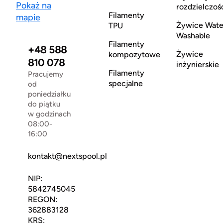
Pokaż na
rozdzielczoś
Filamenty
mapie
Żywice Wate
TPU
Washable
Filamenty
+48 588
Żywice
kompozytowe
810 078
inżynierskie
Filamenty
Pracujemy
specjalne
od
poniedziałku
do piątku
w godzinach
08:00-
16:00
kontakt@nextspool.pl
NIP:
5842745045
REGON:
362883128
KRS: