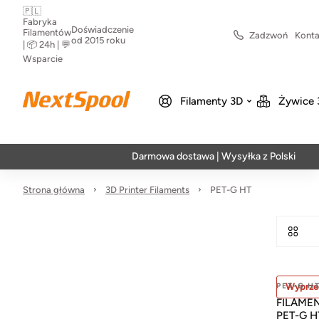
🇵🇱
Fabryka
Doświadczenie
Filamentów
Zadzwoń
Konta
od 2015 roku
| 📦 24h | 💬
Wsparcie
Filamenty 3D
Żywice 
Darmowa dostawa | Wysyłka z Polski | Szybka
Strona główna
3D Printer Filaments
PET-G HT
PET-G H
Wyprze
FILAMENT
PET-G H