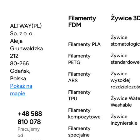
Filamenty
Żywice 3
FDM
ALTWAY(PL)
Sp. z o. o.
Żywice
Aleja
stomatologi
Filamenty PLA
Grunwaldzka
212
Żywice
Filamenty
standardowe
PETG
80-266
Gdańsk,
Żywice
Filamenty
Polska
wysokiej
ABS
Pokaż na
rozdzielczoś
Filamenty
mapie
Żywice Wate
TPU
Washable
Filamenty
+48 588
Żywice
kompozytowe
810 078
inżynierskie
Filamenty
Pracujemy
specjalne
od