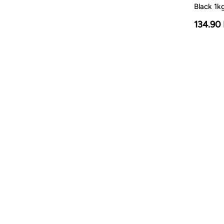
Black 1k
134.90