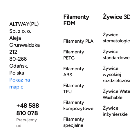
Filamenty
Żywice 3
FDM
ALTWAY(PL)
Sp. z o. o.
Żywice
Aleja
stomatologi
Filamenty PLA
Grunwaldzka
212
Żywice
Filamenty
standardowe
PETG
80-266
Gdańsk,
Żywice
Filamenty
Polska
wysokiej
ABS
Pokaż na
rozdzielczoś
Filamenty
mapie
Żywice Wate
TPU
Washable
Filamenty
+48 588
Żywice
kompozytowe
810 078
inżynierskie
Filamenty
Pracujemy
specjalne
od