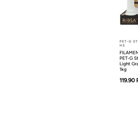
PET-G S
HS
FILAMENT
PET-G St
Light G
1kg
119.90