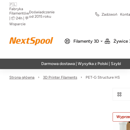
🇵🇱
Fabryka
Doświadczenie
Filamentów
Zadzwoń
Konta
od 2015 roku
| 📦 24h | 💬
Wsparcie
Filamenty 3D
Żywice 
Darmowa dostawa | Wysyłka z Polski | Szybka realiz
Strona główna
3D Printer Filaments
PET-G Structure HS
Wyprze