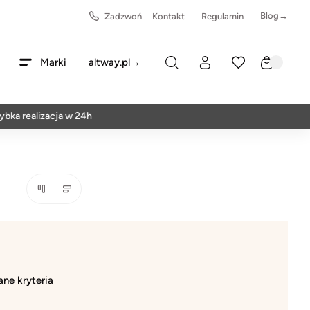
Blog→
Zadzwoń
Kontakt
Regulamin
Marki
altway.pl→
ka realizacja w 24h
ne kryteria