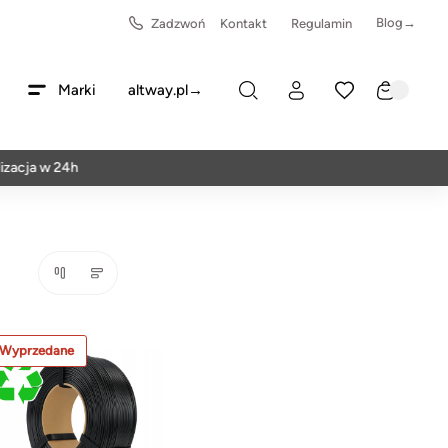
Blog→
Zadzwoń
Kontakt
Regulamin
Marki
altway.pl→
acja w 24h
Wyprzedane