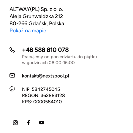
ALTWAY(PL) Sp. z o. o.
Aleja Grunwaldzka 212
80-266 Gdańsk, Polska
Pokaż na mapie
+48 588 810 078
Pracujemy od poniedziałku do piątku
w godzinach 08:00-16:00
kontakt@nextspool.pl
NIP: 5842745045
REGON: 362883128
KRS: 0000584010