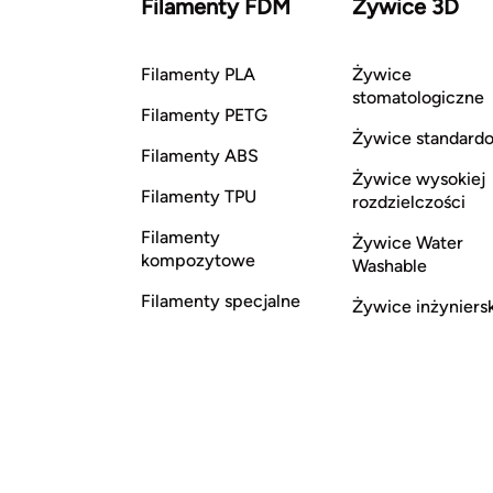
Filamenty FDM
Żywice 3D
Filamenty PLA
Żywice
stomatologiczne
Filamenty PETG
Żywice standard
Filamenty ABS
Żywice wysokiej
Filamenty TPU
rozdzielczości
Filamenty
Żywice Water
kompozytowe
Washable
Filamenty specjalne
Żywice inżyniers