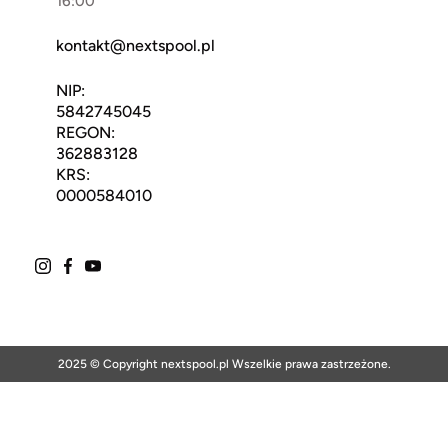
16:00
kontakt@nextspool.pl
NIP:
5842745045
REGON:
362883128
KRS:
0000584010