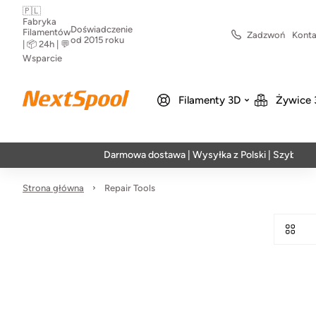
🇵🇱
Fabryka
Doświadczenie
Filamentów
Zadzwoń
Konta
od 2015 roku
| 📦 24h | 💬
Wsparcie
Filamenty 3D
Żywice 
Darmowa dostawa | Wysyłka z Polski | Szybka reali
Strona główna
Repair Tools