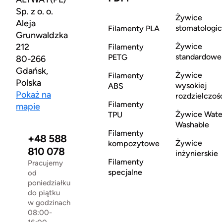
Sp. z o. o.
Żywice
Aleja
stomatologi
Filamenty PLA
Grunwaldzka
212
Żywice
Filamenty
standardowe
PETG
80-266
Gdańsk,
Żywice
Filamenty
Polska
wysokiej
ABS
Pokaż na
rozdzielczoś
Filamenty
mapie
Żywice Wate
TPU
Washable
Filamenty
+48 588
Żywice
kompozytowe
810 078
inżynierskie
Filamenty
Pracujemy
specjalne
od
poniedziałku
do piątku
w godzinach
08:00-