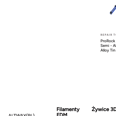
REPAIR 
ProRock
Semi - A
Alloy Ti
Filamenty
Żywice 3
FDM
ALTWAY(PL)