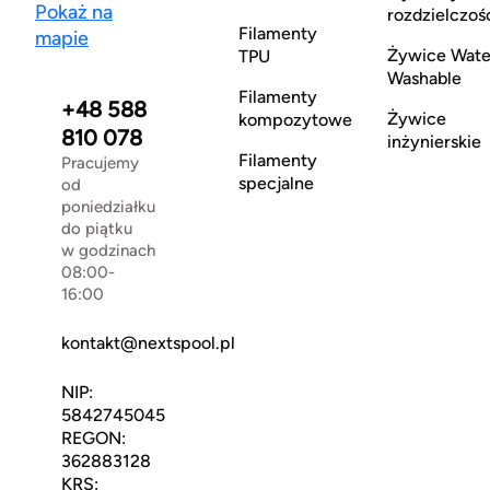
Pokaż na
rozdzielczoś
Filamenty
mapie
Żywice Wate
TPU
Washable
Filamenty
+48 588
Żywice
kompozytowe
810 078
inżynierskie
Filamenty
Pracujemy
specjalne
od
poniedziałku
do piątku
w godzinach
08:00-
16:00
kontakt@nextspool.pl
NIP:
5842745045
REGON:
362883128
KRS: