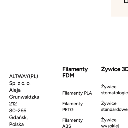
Filamenty
Żywice 3
FDM
ALTWAY(PL)
Sp. z o. o.
Żywice
Aleja
stomatologi
Filamenty PLA
Grunwaldzka
212
Żywice
Filamenty
standardowe
PETG
80-266
Gdańsk,
Żywice
Filamenty
Polska
wysokiej
ABS