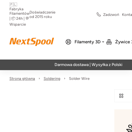
🇵🇱
Fabryka
Doświadczenie
Filamentów
Zadzwoń
Konta
od 2015 roku
| 📦 24h | 💬
Wsparcie
Filamenty 3D
Żywice 
Darmowa dostawa | Wysyłka z Polski | Szybka
Strona główna
Soldering
Solder Wire