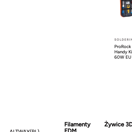
SOLDERI
ProRock 
Handy K
60W EU 
Filamenty
Żywice 3
FDM
ALTWAY(PL)