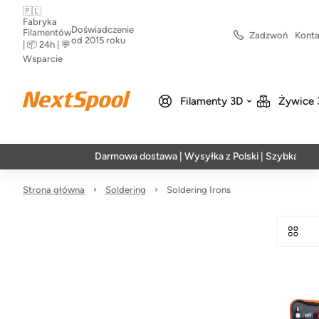
🇵🇱
Fabryka
Doświadczenie
Filamentów
Zadzwoń
Konta
od 2015 roku
| 📦 24h | 💬
Wsparcie
Filamenty 3D
Żywice 
Darmowa dostawa | Wysyłka z Polski | Szybka realiza
Strona główna
Soldering
Soldering Irons