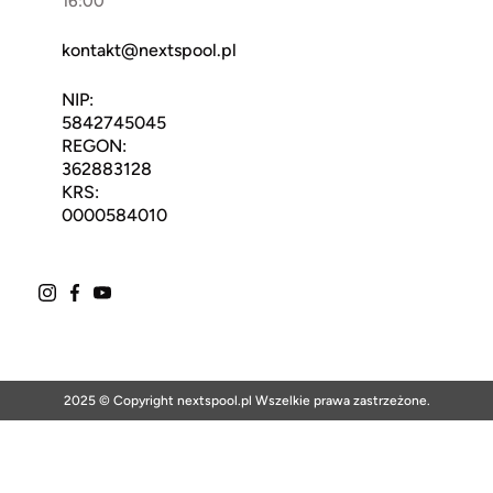
16:00
kontakt@nextspool.pl
NIP:
5842745045
REGON:
362883128
KRS:
0000584010