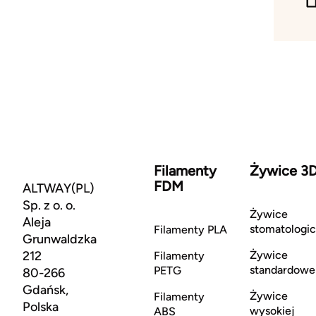
Filamenty
Żywice 3
FDM
ALTWAY(PL)
Sp. z o. o.
Żywice
Aleja
stomatologi
Filamenty PLA
Grunwaldzka
212
Żywice
Filamenty
standardowe
PETG
80-266
Gdańsk,
Żywice
Filamenty
Polska
wysokiej
ABS