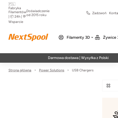
🇵🇱
Fabryka
Doświadczenie
Filamentów
Zadzwoń
Konta
od 2015 roku
| 📦 24h | 💬
Wsparcie
Filamenty 3D
Żywice 
Darmowa dostawa | Wysyłka z Polski | Szybka 
Strona główna
Power Solutions
USB Chargers