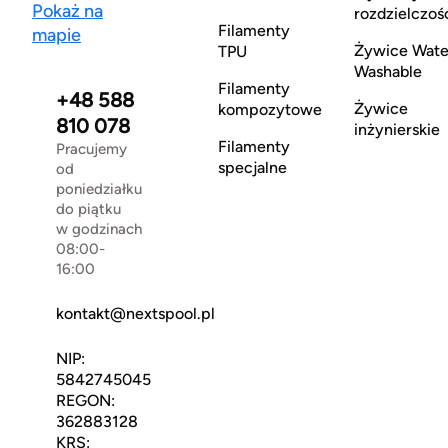
Pokaż na
rozdzielczoś
Filamenty
mapie
Żywice Wate
TPU
Washable
Filamenty
+48 588
Żywice
kompozytowe
810 078
inżynierskie
Filamenty
Pracujemy
specjalne
od
poniedziałku
do piątku
w godzinach
08:00-
16:00
kontakt@nextspool.pl
NIP:
5842745045
REGON:
362883128
KRS: