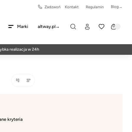
Blog→
Zadzwoń
Kontakt
Regulamin
Marki
altway.pl→
ka realizacja w 24h
ne kryteria