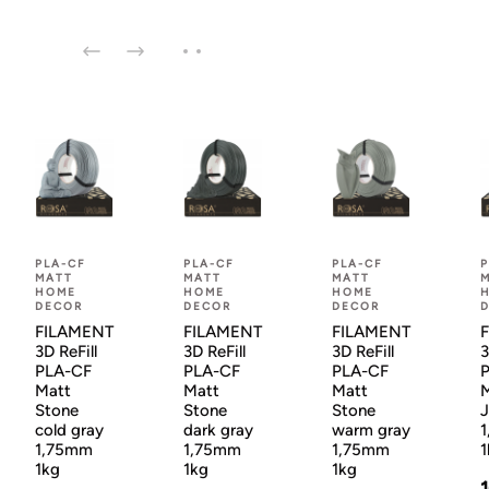
PLA-CF
PLA-CF
PLA-CF
P
MATT
MATT
MATT
HOME
HOME
HOME
DECOR
DECOR
DECOR
FILAMENT
FILAMENT
FILAMENT
3D ReFill
3D ReFill
3D ReFill
3
PLA-CF
PLA-CF
PLA-CF
Matt
Matt
Matt
M
Stone
Stone
Stone
J
cold gray
dark gray
warm gray
1,75mm
1,75mm
1,75mm
1
1kg
1kg
1kg