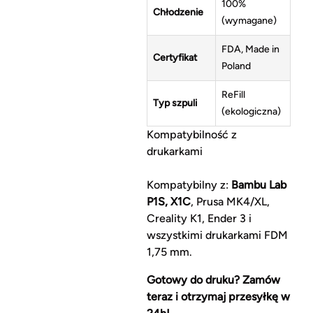
100%
Chłodzenie
(wymagane)
FDA, Made in
Certyfikat
Poland
ReFill
Typ szpuli
(ekologiczna)
Kompatybilność z
drukarkami
Kompatybilny z:
Bambu Lab
P1S, X1C
, Prusa MK4/XL,
Creality K1, Ender 3 i
wszystkimi drukarkami FDM
1,75 mm.
Gotowy do druku? Zamów
teraz i otrzymaj przesyłkę w