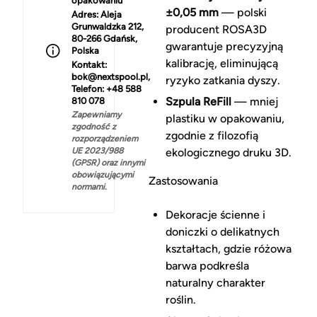
opakowaniu
±0,05 mm
— polski
Adres:
Aleja
Grunwaldzka 212,
producent ROSA3D
80-266 Gdańsk,
gwarantuje precyzyjną
Polska
kalibrację, eliminującą
Kontakt:
bok@nextspool.pl,
ryzyko zatkania dyszy.
Telefon: +48 588
Szpula ReFill
— mniej
810 078
Zapewniamy
plastiku w opakowaniu,
zgodność z
zgodnie z filozofią
rozporządzeniem
UE 2023/988
ekologicznego druku 3D.
(GPSR) oraz innymi
obowiązującymi
Zastosowania
normami.
Dekoracje ścienne i
doniczki o delikatnych
kształtach, gdzie różowa
barwa podkreśla
naturalny charakter
roślin.