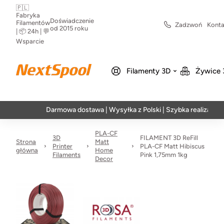
🇵🇱
Fabryka
Doświadczenie
Filamentów
Zadzwoń
Konta
od 2015 roku
| 📦 24h | 💬
Wsparcie
Filamenty 3D
Żywice 
Darmowa dostawa | Wysyłka z Polski | Szybka realizacja w 24h
PLA-CF
3D
FILAMENT 3D ReFill
Strona
Matt
Printer
PLA-CF Matt Hibiscus
główna
Home
Filaments
Pink 1,75mm 1kg
Decor