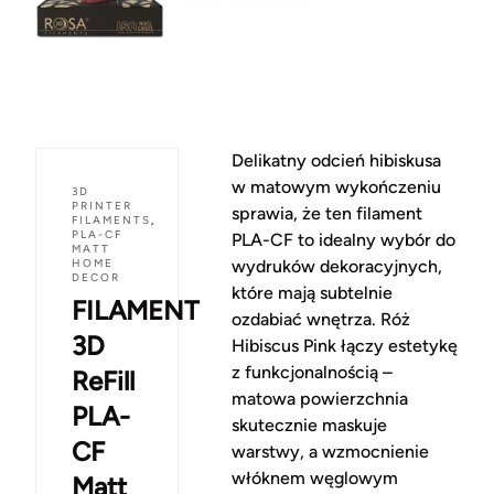
Delikatny odcień hibiskusa
w matowym wykończeniu
3D
PRINTER
sprawia, że ten filament
FILAMENTS
,
PLA-CF
PLA-CF to idealny wybór do
MATT
HOME
wydruków dekoracyjnych,
DECOR
które mają subtelnie
FILAMENT
ozdabiać wnętrza. Róż
3D
Hibiscus Pink łączy estetykę
z funkcjonalnością –
ReFill
matowa powierzchnia
PLA-
skutecznie maskuje
CF
warstwy, a wzmocnienie
włóknem węglowym
Matt