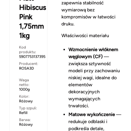
zapewnia stabilność
Hibiscus
wymiarową bez
Pink
kompromisów w łatwości
druku.
1,75mm
1kg
Właściwości materiału
Kod
Wzmocnienie włóknem
produktu:
węglowym (CF)
—
5907753137395
zwiększa sztywność
Producent:
ROSA3D
modeli przy zachowaniu
niskiej wagi, idealne do
Waga
elementów
netto:
1000g
dekoracyjnych
Kolor:
wymagających
Różowy
trwałości.
Typ szpuli:
Refill
Matowe wykończenie
—
Barwa:
redukuje odblaski i
Różowy
podkreśla detale,