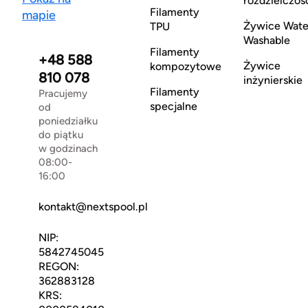
rozdzielczoś
Filamenty
mapie
Żywice Wate
TPU
Washable
Filamenty
+48 588
Żywice
kompozytowe
810 078
inżynierskie
Filamenty
Pracujemy
specjalne
od
poniedziałku
do piątku
w godzinach
08:00-
16:00
kontakt@nextspool.pl
NIP:
5842745045
REGON:
362883128
KRS: