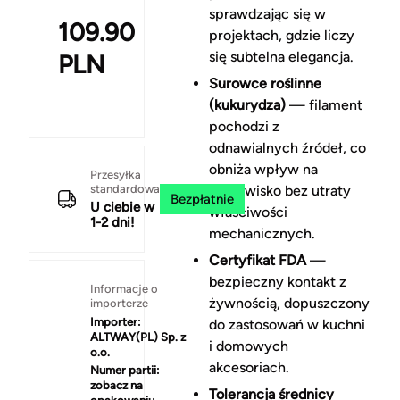
sprawdzając się w
109.90
projektach, gdzie liczy
się subtelna elegancja.
PLN
Surowce roślinne
(kukurydza)
— filament
pochodzi z
odnawialnych źródeł, co
obniża wpływ na
Przesyłka
standardowa
środowisko bez utraty
Bezpłatnie
U ciebie w
właściwości
1-2 dni!
mechanicznych.
Certyfikat FDA
—
bezpieczny kontakt z
Informacje o
żywnością, dopuszczony
importerze
Importer:
do zastosowań w kuchni
ALTWAY(PL) Sp. z
i domowych
o.o.
akcesoriach.
Numer partii:
zobacz na
Tolerancja średnicy