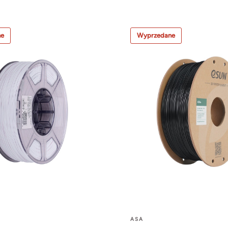
ne
Wyprzedane
ASA