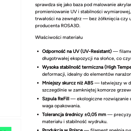
sprawdza się jako baza pod malowanie akryla
promieniowanie UV i stabilności wymiarowe
trwałości na zewnątrz — bez żółknięcia czy 
producenta ROSA3D.
Właściwości materiału
Odporność na UV (UV-Resistant)
— filame
długotrwałej ekspozycji na słońce, co c
Wysoka stabilność termiczna (High Tempe
deformacji, idealny do elementów narażon
Mniejszy skurcz niż ABS
— łatwiejszy w d
szczególnie w zamkniętej komorze grzewc
Szpula ReFill
— ekologiczne rozwiązanie od
waga opakowania.
Tolerancja średnicy ±0,05 mm
— precyzyj
materiału i stabilność wydruku.
Produkcja w Polsce
— filament spełnia ryg