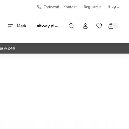
Blog→
Zadzwoń
Kontakt
Regulamin
Marki
altway.pl→
h