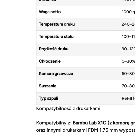
Waga netto
1000 g
Temperatura druku
240–2
Temperatura stołu
100–1
Prędkość druku
30–12
Chłodzenie
0–30
Komora grzewcza
60–80°
Suszenie
70–80°
Typ szpuli
ReFill 
Kompatybilność z drukarkami
Kompatybilny z:
Bambu Lab X1C (z komorą g
oraz innymi drukarkami FDM 1,75 mm wypos