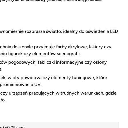
wnomiernie rozprasza światło, idealny do oświetlenia LED
nia doskonale przyjmuje farby akrylowe, lakiery czy
niu figurek czy elementów scenografii.
w pogodowych, tabliczki informacyjne czy osłony
e.
rek, wloty powietrza czy elementy tuningowe, które
 promieniowanie UV.
 czy urządzeń pracujących w trudnych warunkach, gdzie
ło.
m (±0,05 mm)