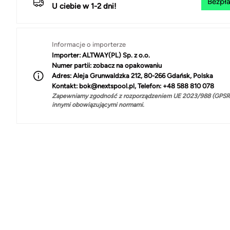
Bezpła
U ciebie w 1-2 dni!
Informacje o importerze
Importer:
ALTWAY(PL) Sp. z o.o.
Numer partii:
zobacz na opakowaniu
Adres:
Aleja Grunwaldzka 212, 80-266 Gdańsk, Polska
Kontakt:
bok@nextspool.pl, Telefon: +48 588 810 078
Zapewniamy zgodność z rozporządzeniem UE 2023/988 (GPSR)
innymi obowiązującymi normami.