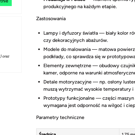
tnie
produkcyjnego na każdym etapie.
Zastosowania
Lampy i dyfuzory światła — biały kolor ró
czy dekoracyjnych abażurów.
Modele do malowania — matowa powierzch
podkłady, co sprawdza się w prototypowa
 oraz
Elementy zewnętrzne — obudowy czujnikó
kamer, odporne na warunki atmosferyczn
Detale motoryzacyjne — np. osłony luste
muszą wytrzymać wysokie temperatury i
Prototypy funkcjonalne — części maszyn
wymagana jest odporność na wilgoć i ciep
Parametry techniczne
Średnica
1,75 m