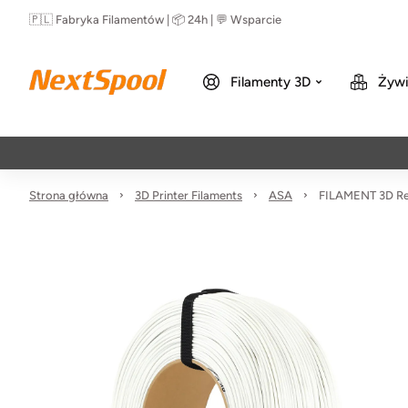
🇵🇱 Fabryka Filamentów | 📦 24h | 💬 Wsparcie
Filamenty 3D
Żywi
Strona główna
3D Printer Filaments
ASA
FILAMENT 3D Re