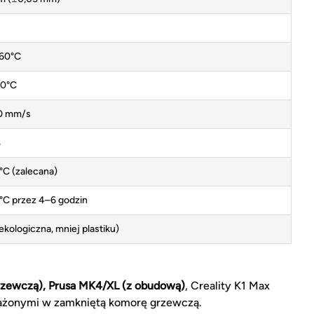
60°C
10°C
0 mm/s
%
C (zalecana)
C przez 4–6 godzin
(ekologiczna, mniej plastiku)
rzewczą), Prusa MK4/XL (z obudową)
, Creality K1 Max
ażonymi w zamkniętą komorę grzewczą.