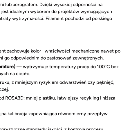
mi lub aerografem. Dzięki wysokiej odporności na
j, jest idealnym wyborem do projektów wymagających
utraty wytrzymałości. Filament pochodzi od polskiego
nt zachowuje kolor i właściwości mechaniczne nawet po
zyni go odpowiednim do zastosowań zewnętrznych.
rature)
— wytrzymuje temperatury pracy do 100°C bez
ych na ciepło.
ruku, z mniejszym ryzykiem odwarstwień czy pęknięć,
zej.
 ROSA3D: mniej plastiku, łatwiejszy recykling i niższa
na kalibracja zapewniająca równomierny przepływ
orystyczne standardy jakości, z kontrolą procesu