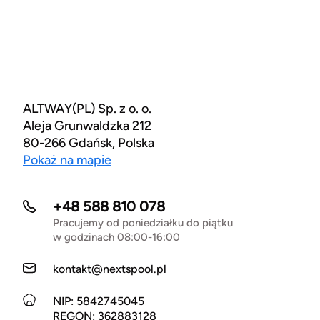
ALTWAY(PL) Sp. z o. o.
Aleja Grunwaldzka 212
80-266 Gdańsk, Polska
Pokaż na mapie
+48 588 810 078
Pracujemy od poniedziałku do piątku
w godzinach 08:00-16:00
kontakt@nextspool.pl
NIP: 5842745045
REGON: 362883128