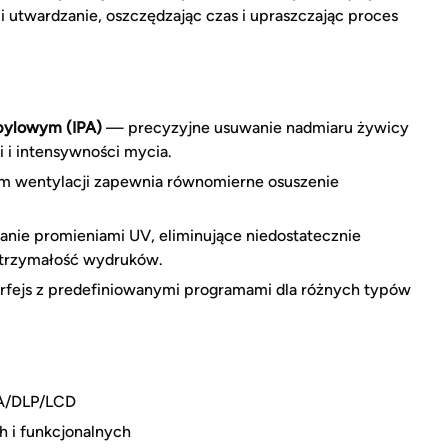
 i utwardzanie, oszczędzając czas i upraszczając proces
pylowym (IPA)
— precyzyjne usuwanie nadmiaru żywicy
 i intensywności mycia.
wentylacji zapewnia równomierne osuszenie
nie promieniami UV, eliminujące niedostatecznie
ytrzymałość wydruków.
rfejs z predefiniowanymi programami dla różnych typów
LA/DLP/LCD
 i funkcjonalnych