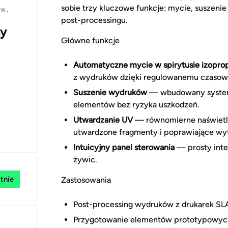
sobie trzy kluczowe funkcje: mycie, suszenie
ÓW
,
post-processingu.
ny
Główne funkcje
Automatyczne mycie w spirytusie izopro
z wydruków dzięki regulowanemu czasowi
Suszenie wydruków
— wbudowany system 
elementów bez ryzyka uszkodzeń.
Utwardzanie UV
— równomierne naświetla
utwardzone fragmenty i poprawiające w
Intuicyjny panel sterowania
— prosty inte
żywic.
tnie
Zastosowania
Post-processing wydruków z drukarek S
Przygotowanie elementów prototypowych