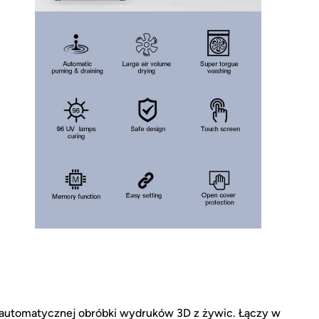
automatycznej obróbki wydruków 3D z żywic. Łączy w