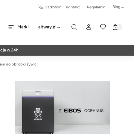
Blog→
Zadzwoń
Kontakt
Regulamin
Marki
altway.pl→
 24h
tem do obróbki żywic