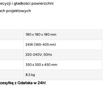
cyzji i gładkości powierzchni
iach projektowych
180 x 180 x 180 mm
24W (365-405 nm)
220-240V, 50Hz
350 x 350 x 450 mm
8,5 kg
zesyłkę z Gdańska w 24h!