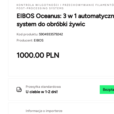
KONTROLA WILGOTNOŚCI I PRZECHOWYWANIE FILAMENT
POST-PROCESSING SYSTEMS
EIBOS Oceanus: 3 w 1 automatycz
system do obróbki żywic
Kod produktu:
5904933579242
Producent:
EIBOS
1000.00
PLN
Przesyłka standardowa
Bezpła
U ciebie w 1-2 dni!
Informacje o importerze