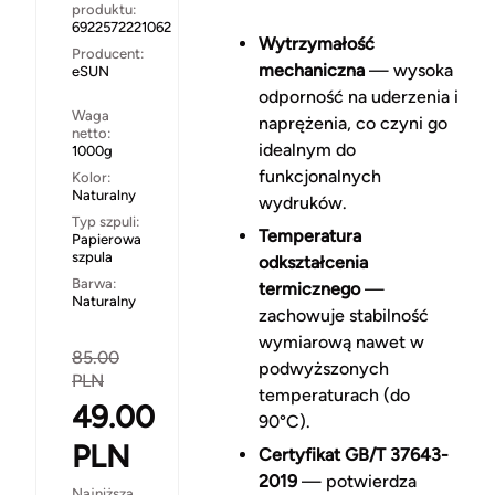
produktu:
6922572221062
Wytrzymałość
Producent:
mechaniczna
— wysoka
eSUN
odporność na uderzenia i
Waga
naprężenia, co czyni go
netto:
idealnym do
1000g
funkcjonalnych
Kolor:
Naturalny
wydruków.
Typ szpuli:
Temperatura
Papierowa
szpula
odkształcenia
Barwa:
termicznego
—
Naturalny
zachowuje stabilność
wymiarową nawet w
85.00
podwyższonych
PLN
temperaturach (do
49.00
90°C).
PLN
Certyfikat GB/T 37643-
2019
— potwierdza
Najniższa