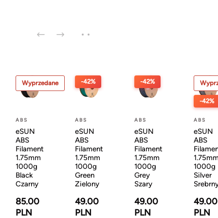
-42%
-42%
Wyprzedane
Wypr
-42%
ABS
ABS
ABS
ABS
eSUN
eSUN
eSUN
eSUN
ABS
ABS
ABS
ABS
Filament
Filament
Filament
Filame
1.75mm
1.75mm
1.75mm
1.75m
1000g
1000g
1000g
1000g
Black
Green
Grey
Silver
Czarny
Zielony
Szary
Srebrn
85.00
49.00
49.00
49.00
PLN
PLN
PLN
PLN