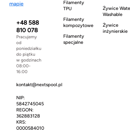
Filamenty
mapie
Żywice Wate
TPU
Washable
Filamenty
+48 588
Żywice
kompozytowe
810 078
inżynierskie
Filamenty
Pracujemy
specjalne
od
poniedziałku
do piątku
w godzinach
08:00-
16:00
kontakt@nextspool.pl
NIP:
5842745045
REGON:
362883128
KRS:
0000584010