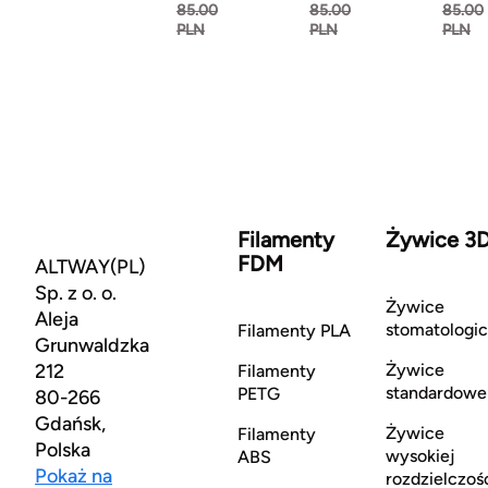
85.00
85.00
85.00
PLN
PLN
PLN
Filamenty
Żywice 3
FDM
ALTWAY(PL)
Sp. z o. o.
Żywice
Aleja
stomatologi
Filamenty PLA
Grunwaldzka
212
Żywice
Filamenty
standardowe
PETG
80-266
Gdańsk,
Żywice
Filamenty
Polska
wysokiej
ABS
Pokaż na
rozdzielczoś