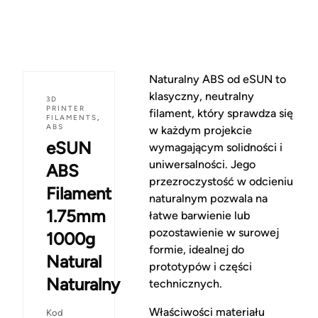
Naturalny ABS od eSUN to
klasyczny, neutralny
3D
PRINTER
filament, który sprawdza się
FILAMENTS
,
ABS
w każdym projekcie
eSUN
wymagającym solidności i
uniwersalności. Jego
ABS
przezroczystość w odcieniu
Filament
naturalnym pozwala na
1.75mm
łatwe barwienie lub
pozostawienie w surowej
1000g
formie, idealnej do
Natural
prototypów i części
Naturalny
technicznych.
Właściwości materiału
Kod