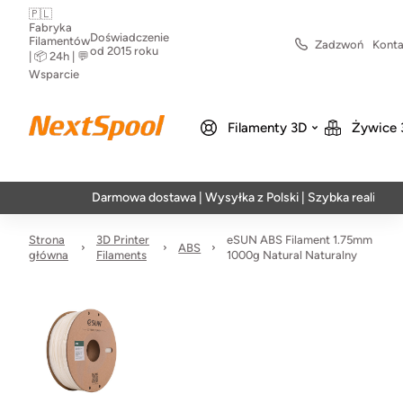
🇵🇱
Fabryka
Doświadczenie
Filamentów
Zadzwoń
Konta
od 2015 roku
| 📦 24h | 💬
Wsparcie
Filamenty 3D
Żywice 
Darmowa dostawa | Wysyłka z Polski | Szybka realizacja w 24
Strona
3D Printer
eSUN ABS Filament 1.75mm
ABS
główna
Filaments
1000g Natural Naturalny