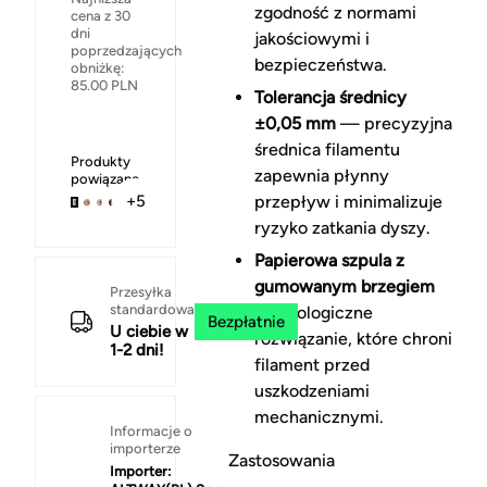
zgodność z normami
cena z 30
dni
jakościowymi i
poprzedzających
bezpieczeństwa.
obniżkę:
85.00
PLN
Tolerancja średnicy
±0,05 mm
— precyzyjna
średnica filamentu
Produkty
zapewnia płynny
powiązane
przepływ i minimalizuje
+5
ryzyko zatkania dyszy.
Papierowa szpula z
gumowanym brzegiem
Przesyłka
standardowa
— ekologiczne
Bezpłatnie
U ciebie w
rozwiązanie, które chroni
1-2 dni!
filament przed
uszkodzeniami
mechanicznymi.
Informacje o
importerze
Zastosowania
Importer: