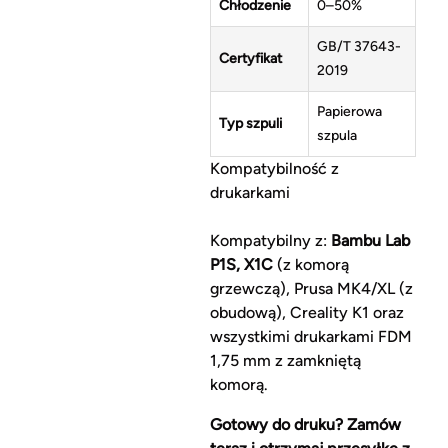
Chłodzenie
0–50%
GB/T 37643-
Certyfikat
2019
Papierowa
Typ szpuli
szpula
Kompatybilność z
drukarkami
Kompatybilny z:
Bambu Lab
P1S, X1C
(z komorą
grzewczą), Prusa MK4/XL (z
obudową), Creality K1 oraz
wszystkimi drukarkami FDM
1,75 mm z zamkniętą
komorą.
Gotowy do druku? Zamów