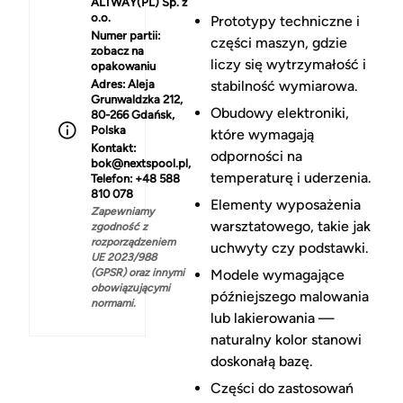
ALTWAY(PL) Sp. z
o.o.
Prototypy techniczne i
Numer partii:
części maszyn, gdzie
zobacz na
liczy się wytrzymałość i
opakowaniu
Adres:
Aleja
stabilność wymiarowa.
Grunwaldzka 212,
Obudowy elektroniki,
80-266 Gdańsk,
Polska
które wymagają
Kontakt:
odporności na
bok@nextspool.pl,
temperaturę i uderzenia.
Telefon: +48 588
810 078
Elementy wyposażenia
Zapewniamy
warsztatowego, takie jak
zgodność z
rozporządzeniem
uchwyty czy podstawki.
UE 2023/988
(GPSR) oraz innymi
Modele wymagające
obowiązującymi
późniejszego malowania
normami.
lub lakierowania —
naturalny kolor stanowi
doskonałą bazę.
Części do zastosowań