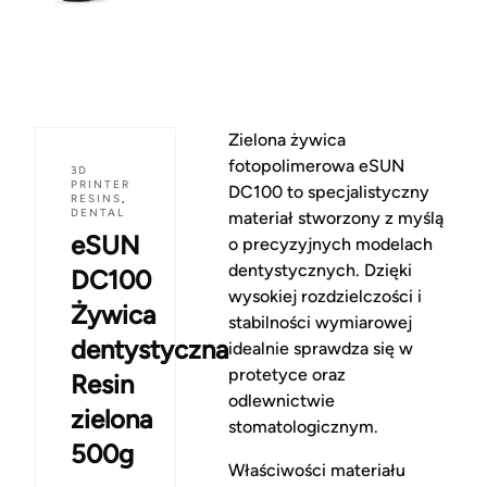
Zielona żywica
fotopolimerowa eSUN
3D
PRINTER
DC100 to specjalistyczny
RESINS
,
DENTAL
materiał stworzony z myślą
eSUN
o precyzyjnych modelach
dentystycznych. Dzięki
DC100
wysokiej rozdzielczości i
Żywica
stabilności wymiarowej
dentystyczna
idealnie sprawdza się w
protetyce oraz
Resin
odlewnictwie
zielona
stomatologicznym.
500g
Właściwości materiału