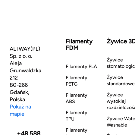
Filamenty
Żywice 3
FDM
ALTWAY(PL)
Sp. z o. o.
Żywice
Aleja
stomatologi
Filamenty PLA
Grunwaldzka
212
Żywice
Filamenty
standardowe
PETG
80-266
Gdańsk,
Żywice
Filamenty
Polska
wysokiej
ABS
Pokaż na
rozdzielczoś
Filamenty
mapie
Żywice Wate
TPU
Washable
Filamenty
+48 588