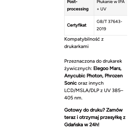
Post-
Płukanie w IPA
processing
+ UV
GB/T 37643-
Certyfikat
2019
Kompatybilność z
drukarkami
Przeznaczona do drukarek
żywicznych:
Elegoo Mars,
Anycubic Photon, Phrozen
Sonic
oraz innych
LCD/MSLA/DLP z UV 385–
405 nm.
Gotowy do druku? Zamów
teraz i otrzymaj przesyłkę z
Gdańska w 24h!