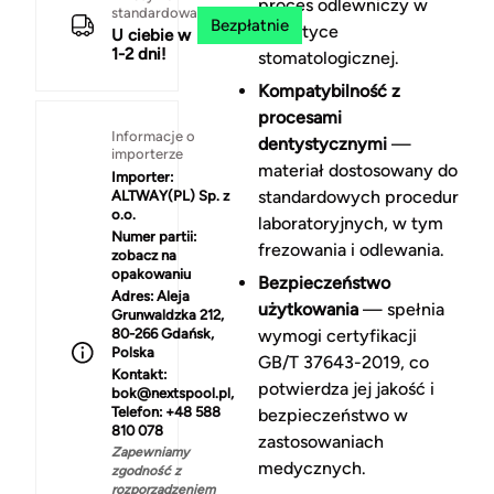
proces odlewniczy w
standardowa
Bezpłatnie
protetyce
U ciebie w
1-2 dni!
stomatologicznej.
Kompatybilność z
procesami
Informacje o
dentystycznymi
—
importerze
materiał dostosowany do
Importer:
standardowych procedur
ALTWAY(PL) Sp. z
o.o.
laboratoryjnych, w tym
Numer partii:
frezowania i odlewania.
zobacz na
opakowaniu
Bezpieczeństwo
Adres:
Aleja
użytkowania
— spełnia
Grunwaldzka 212,
80-266 Gdańsk,
wymogi certyfikacji
Polska
GB/T 37643-2019, co
Kontakt:
potwierdza jej jakość i
bok@nextspool.pl,
Telefon: +48 588
bezpieczeństwo w
810 078
zastosowaniach
Zapewniamy
medycznych.
zgodność z
rozporządzeniem