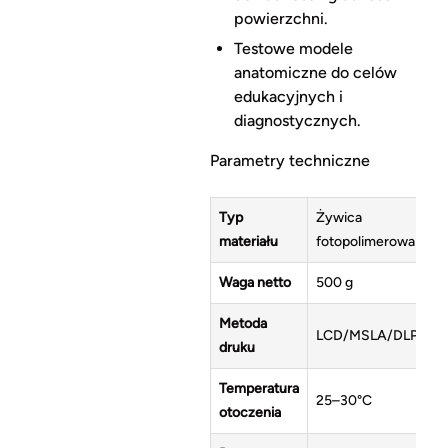
powierzchni.
Testowe modele
anatomiczne do celów
edukacyjnych i
diagnostycznych.
Parametry techniczne
Typ
Żywica
materiału
fotopolimerowa
Waga netto
500 g
Metoda
LCD/MSLA/DLP
druku
Temperatura
25–30°C
otoczenia