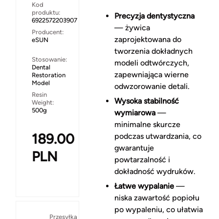
Kod
produktu:
Precyzja dentystyczna
6922572203907
— żywica
Producent:
zaprojektowana do
eSUN
tworzenia dokładnych
Stosowanie:
modeli odtwórczych,
Dental
zapewniająca wierne
Restoration
Model
odwzorowanie detali.
Resin
Wysoka stabilność
Weight:
500g
wymiarowa
—
minimalne skurcze
189.00
podczas utwardzania, co
gwarantuje
PLN
powtarzalność i
dokładność wydruków.
Łatwe wypalanie
—
niska zawartość popiołu
po wypaleniu, co ułatwia
Przesyłka