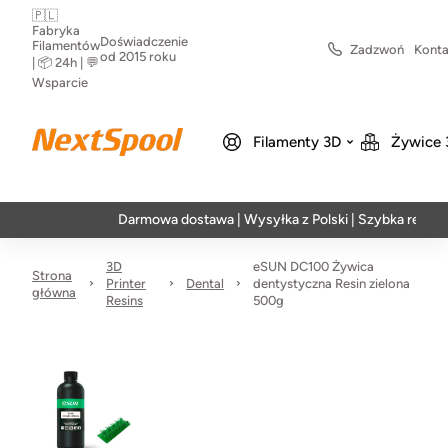
🇵🇱
Fabryka
Doświadczenie
Filamentów
Zadzwoń
Konta
od 2015 roku
| 📦 24h | 💬
Wsparcie
Filamenty 3D
Żywice 
Darmowa dostawa | Wysyłka z Polski | Szybka realizacja w 
3D
eSUN DC100 Żywica
Strona
Printer
Dental
dentystyczna Resin zielona
główna
Resins
500g