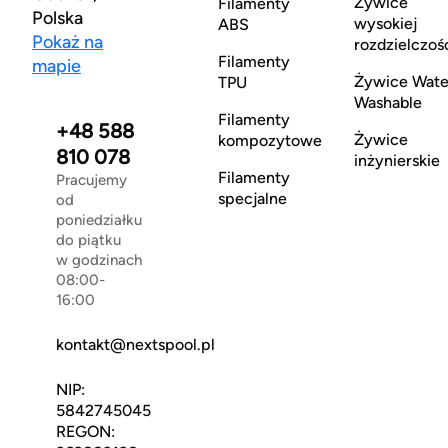
Żywice
Filamenty
Polska
wysokiej
ABS
Pokaż na
rozdzielczoś
Filamenty
mapie
Żywice Wate
TPU
Washable
Filamenty
+48 588
Żywice
kompozytowe
810 078
inżynierskie
Filamenty
Pracujemy
specjalne
od
poniedziałku
do piątku
w godzinach
08:00-
16:00
kontakt@nextspool.pl
NIP:
5842745045
REGON: