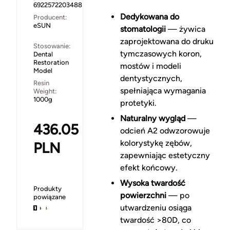
6922572203488
Dedykowana do
Producent:
eSUN
stomatologii
— żywica
zaprojektowana do druku
Stosowanie:
tymczasowych koron,
Dental
Restoration
mostów i modeli
Model
dentystycznych,
Resin
spełniająca wymagania
Weight:
1000g
protetyki.
Naturalny wygląd
—
436.05
odcień A2 odwzorowuje
kolorystykę zębów,
PLN
zapewniając estetyczny
efekt końcowy.
Wysoka twardość
Produkty
powierzchni
— po
powiązane
utwardzeniu osiąga
twardość >80D, co