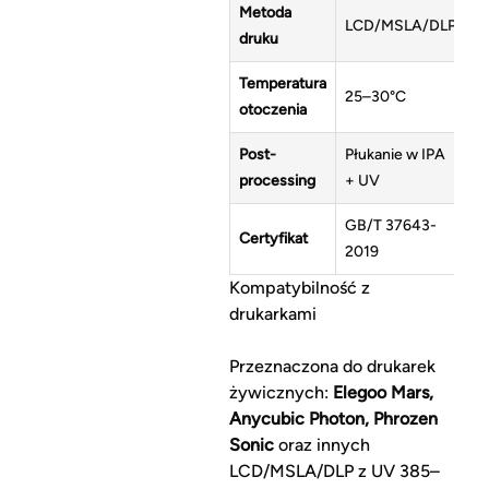
Metoda
LCD/MSLA/DLP
druku
Temperatura
25–30°C
otoczenia
Post-
Płukanie w IPA
processing
+ UV
GB/T 37643-
Certyfikat
2019
Kompatybilność z
drukarkami
Przeznaczona do drukarek
żywicznych:
Elegoo Mars,
Anycubic Photon, Phrozen
Sonic
oraz innych
LCD/MSLA/DLP z UV 385–