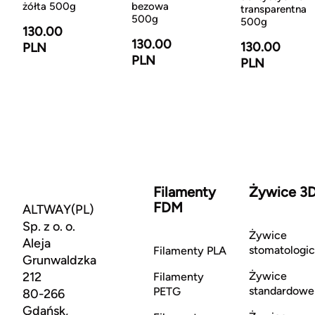
żółta 500g
bezowa
transparentna
500g
500g
130.00
130.00
130.00
PLN
PLN
PLN
Filamenty
Żywice 3
FDM
ALTWAY(PL)
Sp. z o. o.
Żywice
Aleja
stomatologi
Filamenty PLA
Grunwaldzka
212
Żywice
Filamenty
standardowe
PETG
80-266
Gdańsk,