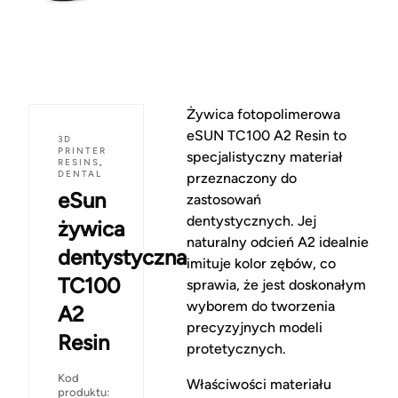
Żywica fotopolimerowa
eSUN TC100 A2 Resin to
3D
PRINTER
specjalistyczny materiał
RESINS
,
DENTAL
przeznaczony do
eSun
zastosowań
dentystycznych. Jej
żywica
naturalny odcień A2 idealnie
dentystyczna
imituje kolor zębów, co
TC100
sprawia, że jest doskonałym
wyborem do tworzenia
A2
precyzyjnych modeli
Resin
protetycznych.
Kod
Właściwości materiału
produktu: