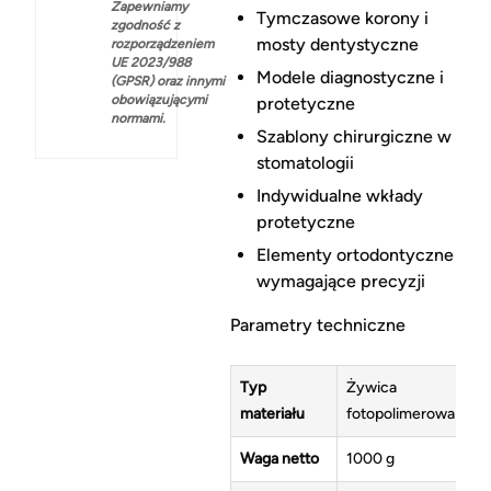
Zapewniamy
Tymczasowe korony i
zgodność z
mosty dentystyczne
rozporządzeniem
UE 2023/988
Modele diagnostyczne i
(GPSR) oraz innymi
obowiązującymi
protetyczne
normami.
Szablony chirurgiczne w
stomatologii
Indywidualne wkłady
protetyczne
Elementy ortodontyczne
wymagające precyzji
Parametry techniczne
Typ
Żywica
materiału
fotopolimerowa
Waga netto
1000 g