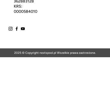
362883128
KRS:
0000584010