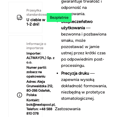
gwarantuje trwałość i
odporność na
Przesyłka
zarysowania.
standardowa
Bezpłatnie
U ciebie w
Bezpieczeństwo
1-2 dni!
użytkowania
—
bezwonna i pozbawiona
smaku, może
Informacje o
pozostawać w jamie
importerze
ustnej przez krótki czas
Importer:
ALTWAY(PL) Sp. z
po odpowiednim post-
o.o.
processingu.
Numer partii:
zobacz na
Precyzja druku
—
opakowaniu
zapewnia wysoką
Adres:
Aleja
dokładność formowania,
Grunwaldzka 212,
80-266 Gdańsk,
niezbędną w protetyce
Polska
stomatologicznej.
Kontakt:
bok@nextspool.pl,
Zastosowania
Telefon: +48 588
810 078