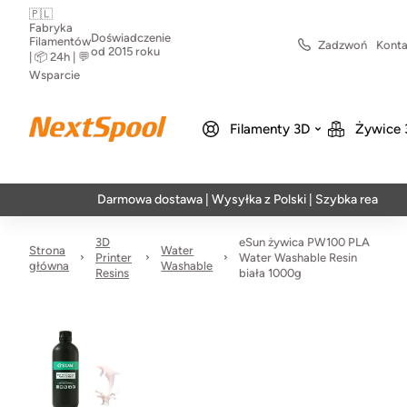
🇵🇱
Fabryka
Doświadczenie
Filamentów
Zadzwoń
Konta
od 2015 roku
| 📦 24h | 💬
Wsparcie
Filamenty 3D
Żywice 
Darmowa dostawa | Wysyłka z Polski | Szybka realizacja w 24
3D
eSun żywica PW100 PLA
Strona
Water
Printer
Water Washable Resin
główna
Washable
Resins
biała 1000g