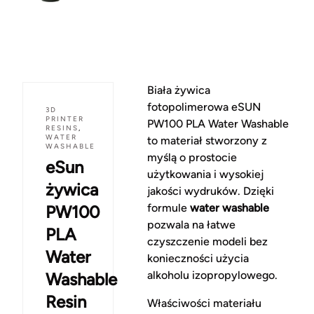
Biała żywica
fotopolimerowa eSUN
3D
PRINTER
PW100 PLA Water Washable
RESINS
,
WATER
to materiał stworzony z
WASHABLE
myślą o prostocie
eSun
użytkowania i wysokiej
żywica
jakości wydruków. Dzięki
formule
water washable
PW100
pozwala na łatwe
PLA
czyszczenie modeli bez
Water
konieczności użycia
alkoholu izopropylowego.
Washable
Resin
Właściwości materiału