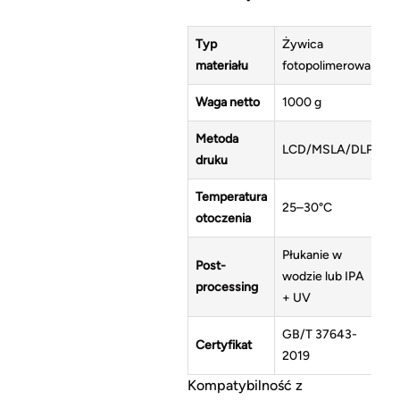
Typ
Żywica
materiału
fotopolimerowa
Waga netto
1000 g
Metoda
LCD/MSLA/DLP
druku
Temperatura
25–30°C
otoczenia
Płukanie w
Post-
wodzie lub IPA
processing
+ UV
GB/T 37643-
Certyfikat
2019
Kompatybilność z