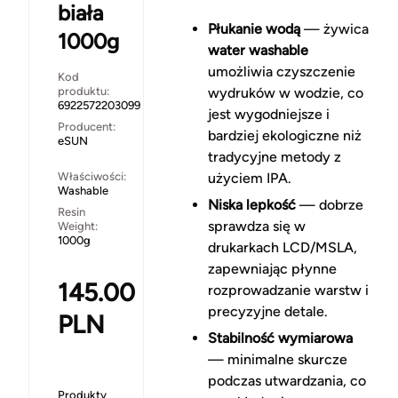
biała
Płukanie wodą
— żywica
1000g
water washable
umożliwia czyszczenie
Kod
produktu:
wydruków w wodzie, co
6922572203099
jest wygodniejsze i
Producent:
bardziej ekologiczne niż
eSUN
tradycyjne metody z
Właściwości:
użyciem IPA.
Washable
Niska lepkość
— dobrze
Resin
sprawdza się w
Weight:
1000g
drukarkach LCD/MSLA,
zapewniając płynne
145.00
rozprowadzanie warstw i
precyzyjne detale.
PLN
Stabilność wymiarowa
— minimalne skurcze
podczas utwardzania, co
Produkty