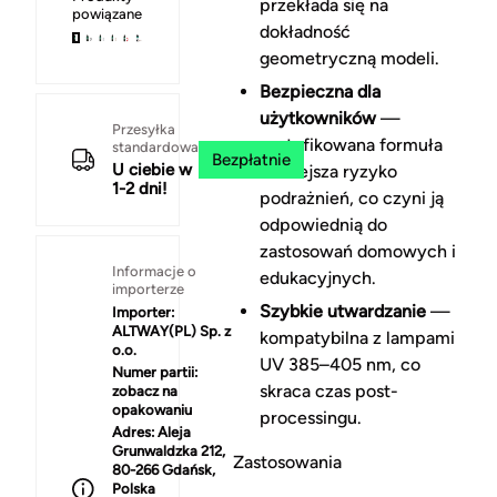
przekłada się na
powiązane
dokładność
geometryczną modeli.
Bezpieczna dla
użytkowników
—
Przesyłka
certyfikowana formuła
standardowa
Bezpłatnie
U ciebie w
zmniejsza ryzyko
1-2 dni!
podrażnień, co czyni ją
odpowiednią do
zastosowań domowych i
Informacje o
edukacyjnych.
importerze
Szybkie utwardzanie
—
Importer:
ALTWAY(PL) Sp. z
kompatybilna z lampami
o.o.
UV 385–405 nm, co
Numer partii:
skraca czas post-
zobacz na
opakowaniu
processingu.
Adres:
Aleja
Grunwaldzka 212,
Zastosowania
80-266 Gdańsk,
Polska