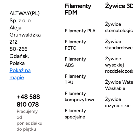
Filamenty
Żywice 3
FDM
ALTWAY(PL)
Sp. z o. o.
Żywice
Aleja
stomatologi
Filamenty PLA
Grunwaldzka
212
Żywice
Filamenty
standardowe
PETG
80-266
Gdańsk,
Żywice
Filamenty
Polska
wysokiej
ABS
Pokaż na
rozdzielczoś
Filamenty
mapie
Żywice Wate
TPU
Washable
Filamenty
+48 588
Żywice
kompozytowe
810 078
inżynierskie
Filamenty
Pracujemy
specjalne
od
poniedziałku
do piątku