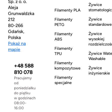
Sp. z o. o.
Żywice
Aleja
stomatologi
Filamenty PLA
Grunwaldzka
212
Żywice
Filamenty
standardowe
PETG
80-266
Gdańsk,
Żywice
Filamenty
Polska
wysokiej
ABS
Pokaż na
rozdzielczoś
Filamenty
mapie
Żywice Wate
TPU
Washable
Filamenty
+48 588
Żywice
kompozytowe
810 078
inżynierskie
Filamenty
Pracujemy
specjalne
od
poniedziałku
do piątku
w godzinach
08:00-
16:00