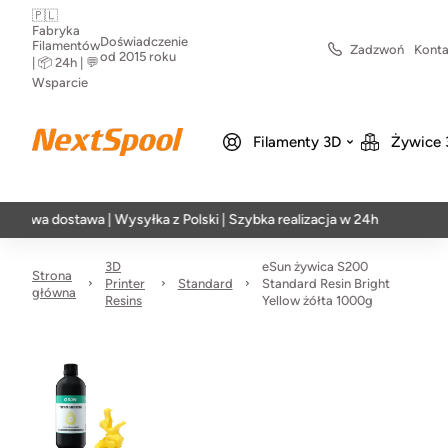
🇵🇱
Fabryka
Doświadczenie
Filamentów
Zadzwoń
Konta
od 2015 roku
| 📦 24h | 💬
Wsparcie
Filamenty 3D
Żywice 
dostawa | Wysyłka z Polski | Szybka realizacja w 24h
3D
eSun żywica S200
Strona
Printer
Standard
Standard Resin Bright
główna
Resins
Yellow żółta 1000g