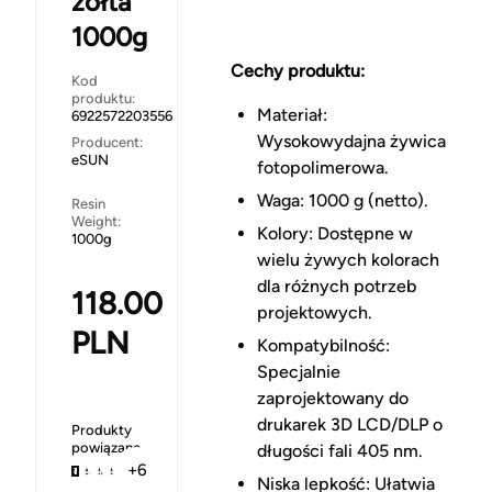
żółta
1000g
Cechy produktu:
Kod
produktu:
Materiał:
6922572203556
Wysokowydajna żywica
Producent:
eSUN
fotopolimerowa.
Waga: 1000 g (netto).
Resin
Weight:
Kolory: Dostępne w
1000g
wielu żywych kolorach
dla różnych potrzeb
118.00
projektowych.
PLN
Kompatybilność:
Specjalnie
zaprojektowany do
drukarek 3D LCD/DLP o
Produkty
powiązane
długości fali 405 nm.
+6
Niska lepkość: Ułatwia