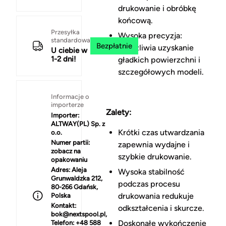
drukowanie i obróbkę
końcową.
Przesyłka
Wysoka precyzja:
standardowa
Bezpłatnie
Umożliwia uzyskanie
U ciebie w
1-2 dni!
gładkich powierzchni i
szczegółowych modeli.
Informacje o
importerze
Zalety:
Importer:
ALTWAY(PL) Sp. z
Krótki czas utwardzania
o.o.
Numer partii:
zapewnia wydajne i
zobacz na
szybkie drukowanie.
opakowaniu
Adres:
Aleja
Wysoka stabilność
Grunwaldzka 212,
podczas procesu
80-266 Gdańsk,
drukowania redukuje
Polska
Kontakt:
odkształcenia i skurcze.
bok@nextspool.pl,
Doskonałe wykończenie
Telefon: +48 588