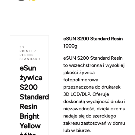
eSUN S200 Standard Resin
1000g
3D
PRINTER
RESINS
,
eSUN S200 Standard Resin
STANDARD
to wszechstronna i wysokiej
eSun
jakości żywica
żywica
fotopolimerowa
S200
przeznaczona do drukarek
3D LCD/DLP. Oferuje
Standard
doskonałą wydajność druku i
Resin
niezawodność, dzięki czemu
Bright
nadaje się do szerokiego
zakresu zastosowań w domu
Yellow
lub w biurze.