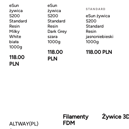
eSun
eSun
STANDARD
żywica
żywica
eSun żywica
S200
S200
S200
Standard
Standard
Standard
Resin
Resin
Resin
Milky
Dark Grey
jasnoniebieski
White
szara
1000g
biała
1000g
1000g
118.00 PLN
118.00
118.00
PLN
PLN
Filamenty
Żywice 3
FDM
ALTWAY(PL)