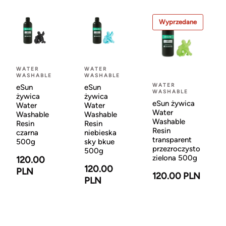
Wyprzedane
WATER
WATER
WASHABLE
WASHABLE
WATER
eSun
eSun
WASHABLE
żywica
żywica
eSun żywica
Water
Water
Water
Washable
Washable
Washable
Resin
Resin
Resin
czarna
niebieska
transparent
500g
sky bkue
przezroczysto
500g
zielona 500g
120.00
120.00
PLN
120.00 PLN
PLN