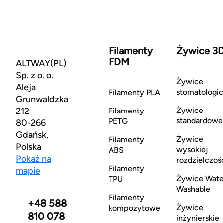
Filamenty
Żywice 3
FDM
ALTWAY(PL)
Sp. z o. o.
Żywice
Aleja
stomatologi
Filamenty PLA
Grunwaldzka
212
Żywice
Filamenty
standardowe
PETG
80-266
Gdańsk,
Żywice
Filamenty
Polska
wysokiej
ABS
Pokaż na
rozdzielczoś
Filamenty
mapie
Żywice Wate
TPU
Washable
Filamenty
+48 588
Żywice
kompozytowe
810 078
inżynierskie