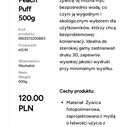
żywicę tę można myć
bezpośrednio wodą, co
Puff
czyni ją wygodnym i
500g
ekologicznym wyborem dla
użytkowników, którzy chcą
Kod
produktu:
bezproblemowej
6922572200883
konserwacji. Idealna do
Producent:
szerokiej gamy zastosowań
eSUN
druku 3D, zapewnia
Właściwości:
wysokiej jakości wydruki
Washable
przy minimalnym wysiłku.
Resin
Weight:
500g
Cechy produktu:
120.00
Materiał: Żywica
PLN
fotopolimerowa,
zaprojektowana z myślą
o łatwości użycia z