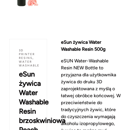
eSun żywica Water
Washable Resin 500g
3D
PRINTER
RESINS
,
eSUN Water-Washable
WATER
WASHABLE
Resin NEW Bottle to
eSun
przyjazna dla użytkownika
żywica do druku 3D
żywica
zaprojektowana z myślą o
Water
łatwej obróbce końcowej. W
Washable
przeciwieństwie do
tradycyjnych żywic, które
Resin
do czyszczenia wymagają
brzoskwiniowa
alkoholu izopropylowego,
Peach