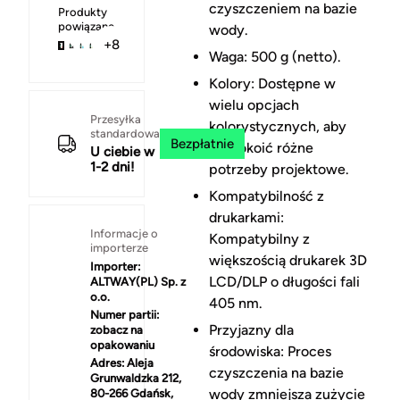
czyszczeniem na bazie
Produkty
powiązane
wody.
+8
Waga: 500 g (netto).
Kolory: Dostępne w
wielu opcjach
Przesyłka
kolorystycznych, aby
standardowa
Bezpłatnie
zaspokoić różne
U ciebie w
1-2 dni!
potrzeby projektowe.
Kompatybilność z
drukarkami:
Informacje o
Kompatybilny z
importerze
większością drukarek 3D
Importer:
LCD/DLP o długości fali
ALTWAY(PL) Sp. z
o.o.
405 nm.
Numer partii:
Przyjazny dla
zobacz na
opakowaniu
środowiska: Proces
Adres:
Aleja
czyszczenia na bazie
Grunwaldzka 212,
wody zmniejsza zużycie
80-266 Gdańsk,