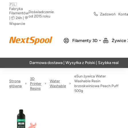
🇵🇱
Fabryka
Doświadczenie
Filamentów
Zadzwoń
Konta
od 2015 roku
| 📦 24h | 💬
Wsparcie
Filamenty 3D
Żywice 
Darmowa dostawa | Wysyłka z Polski | Szybka realizacja w 24h
eSun żywica Water
3D
Strona
Water
Washable Resin
Printer
główna
Washable
brzoskwiniowa Peach Puff
Resins
500g