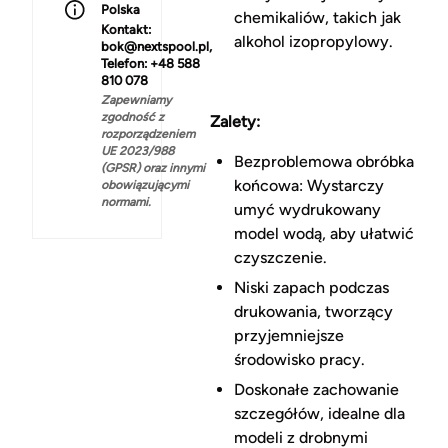
Polska
chemikaliów, takich jak
Kontakt:
alkohol izopropylowy.
bok@nextspool.pl,
Telefon: +48 588
810 078
Zapewniamy
zgodność z
Zalety:
rozporządzeniem
UE 2023/988
Bezproblemowa obróbka
(GPSR) oraz innymi
końcowa: Wystarczy
obowiązującymi
normami.
umyć wydrukowany
model wodą, aby ułatwić
czyszczenie.
Niski zapach podczas
drukowania, tworzący
przyjemniejsze
środowisko pracy.
Doskonałe zachowanie
szczegółów, idealne dla
modeli z drobnymi