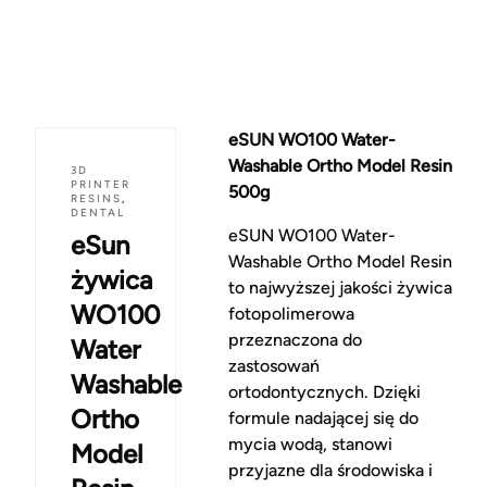
eSUN WO100 Water-
Washable Ortho Model Resin
3D
PRINTER
500g
RESINS
,
DENTAL
eSUN WO100 Water-
eSun
Washable Ortho Model Resin
żywica
to najwyższej jakości żywica
WO100
fotopolimerowa
przeznaczona do
Water
zastosowań
Washable
ortodontycznych. Dzięki
Ortho
formule nadającej się do
mycia wodą, stanowi
Model
przyjazne dla środowiska i