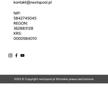
kontakt@nextspool.pl
NIP:
5842745045
REGON:
362883128
KRS:
0000584010