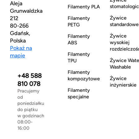
Aleja
stomatologi
Filamenty PLA
Grunwaldzka
212
Żywice
Filamenty
standardowe
PETG
80-266
Gdańsk,
Żywice
Filamenty
Polska
wysokiej
ABS
Pokaż na
rozdzielczoś
Filamenty
mapie
Żywice Wate
TPU
Washable
Filamenty
+48 588
Żywice
kompozytowe
810 078
inżynierskie
Filamenty
Pracujemy
specjalne
od
poniedziałku
do piątku
w godzinach
08:00-
16:00