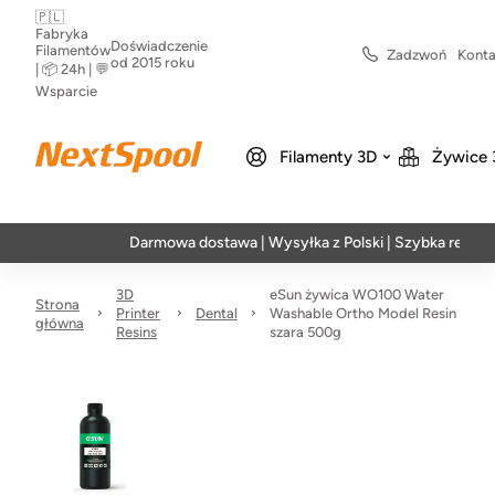
🇵🇱
Fabryka
Doświadczenie
Filamentów
Zadzwoń
Konta
od 2015 roku
| 📦 24h | 💬
Wsparcie
Filamenty 3D
Żywice 
Darmowa dostawa | Wysyłka z Polski | Szybka realizacja w 
3D
eSun żywica WO100 Water
Strona
Printer
Dental
Washable Ortho Model Resin
główna
Resins
szara 500g