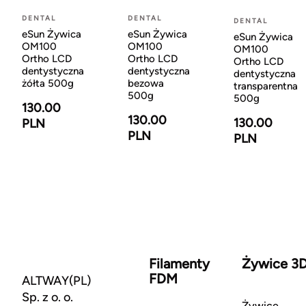
DENTAL
DENTAL
DENTAL
eSun Żywica
eSun Żywica
eSun Żywica
OM100
OM100
OM100
Ortho LCD
Ortho LCD
Ortho LCD
dentystyczna
dentystyczna
dentystyczna
żółta 500g
bezowa
transparentna
500g
500g
130.00
130.00
130.00
PLN
PLN
PLN
Filamenty
Żywice 3
FDM
ALTWAY(PL)
Sp. z o. o.
Żywice