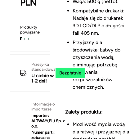
PLN
Waga: 500 g (netto).
Kompatybilne drukarki:
Nadaje się do drukarek
3D LCD/DLP o długości
Produkty
powiązane
fali 405 nm.
Przyjazny dla
środowiska: Łatwy do
czyszczenia wodą,
eliminując potrzebę
Przesyłka
standardowa
stosowania
Bezpłatnie
U ciebie w
rozpuszczalników
1-2 dni!
chemicznych.
Informacje o
importerze
Zalety produktu:
Importer:
ALTWAY(PL) Sp. z
Możliwość mycia wodą
o.o.
dla łatwej i przyjaznej dla
Numer partii:
zobacz na