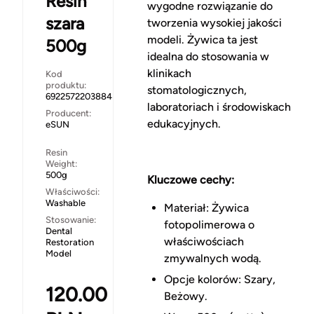
Resin
wygodne rozwiązanie do
szara
tworzenia wysokiej jakości
modeli. Żywica ta jest
500g
idealna do stosowania w
klinikach
Kod
produktu:
stomatologicznych,
6922572203884
laboratoriach i środowiskach
Producent:
edukacyjnych.
eSUN
Resin
Weight:
500g
Kluczowe cechy:
Właściwości:
Washable
Materiał: Żywica
Stosowanie:
fotopolimerowa o
Dental
właściwościach
Restoration
Model
zmywalnych wodą.
Opcje kolorów: Szary,
120.00
Beżowy.