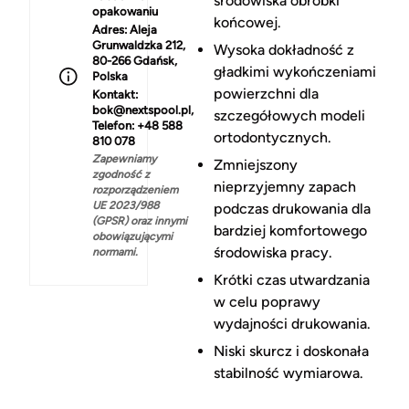
środowiska obróbki
opakowaniu
końcowej.
Adres:
Aleja
Grunwaldzka 212,
Wysoka dokładność z
80-266 Gdańsk,
gładkimi wykończeniami
Polska
powierzchni dla
Kontakt:
bok@nextspool.pl,
szczegółowych modeli
Telefon: +48 588
ortodontycznych.
810 078
Zapewniamy
Zmniejszony
zgodność z
nieprzyjemny zapach
rozporządzeniem
UE 2023/988
podczas drukowania dla
(GPSR) oraz innymi
bardziej komfortowego
obowiązującymi
środowiska pracy.
normami.
Krótki czas utwardzania
w celu poprawy
wydajności drukowania.
Niski skurcz i doskonała
stabilność wymiarowa.