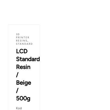
3D
PRINTER
RESINS
,
STANDARD
LCD
Standard
Resin
/
Beige
/
500g
Kod