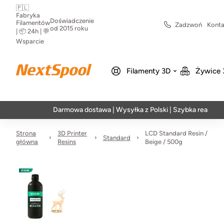
🇵🇱
Fabryka
Doświadczenie
Filamentów
Zadzwoń
Konta
od 2015 roku
| 📦 24h | 💬
Wsparcie
Filamenty 3D
Żywice 
Darmowa dostawa | Wysyłka z Polski | Szybka realizacja w
Strona
3D Printer
LCD Standard Resin /
Standard
główna
Resins
Beige / 500g