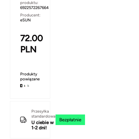
produktu:
6922572267664
Producent:
eSUN
72.00
PLN
Produkty
powiązane
Przesyłka
standardowa
Bezpłatnie
U ciebie w
1-2 dni!