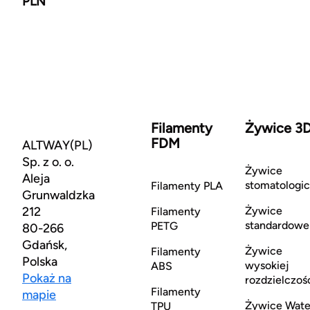
PLN
Filamenty
Żywice 3
FDM
ALTWAY(PL)
Sp. z o. o.
Żywice
Aleja
stomatologi
Filamenty PLA
Grunwaldzka
212
Żywice
Filamenty
standardowe
PETG
80-266
Gdańsk,
Żywice
Filamenty
Polska
wysokiej
ABS
Pokaż na
rozdzielczoś
Filamenty
mapie
Żywice Wate
TPU