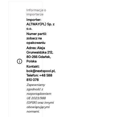
Informacje o
importerze
Importer:
ALTWAY(PL) Sp. z
o.o.
Numer partii:
zobacz na
opakowaniu
Adres:
Aleja
Grunwaldzka 212,
80-266 Gdańsk,
Polska
Kontakt:
bok@nextspool.pl,
Telefon: +48 588
810 078
Zapewniamy
zgodność z
rozporządzeniem
UE 2023/988
(GPSR) oraz innymi
obowiązującymi
normami.