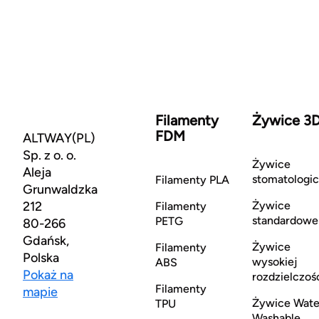
Filamenty
Żywice 3
FDM
ALTWAY(PL)
Sp. z o. o.
Żywice
Aleja
stomatologi
Filamenty PLA
Grunwaldzka
212
Żywice
Filamenty
standardowe
PETG
80-266
Gdańsk,
Żywice
Filamenty
Polska
wysokiej
ABS
Pokaż na
rozdzielczoś
Filamenty
mapie
Żywice Wate
TPU
Washable