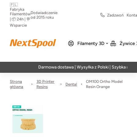
🇵🇱
Fabryka
Doświadczenie
Filamentów
Zadzwoń
Konta
od 2015 roku
| 📦 24h | 💬
Wsparcie
Filamenty 3D
Żywice 
Darmowa dostawa | Wysyłka z Polski | Szybka realizacja
Strona
3D Printer
OM100 Ortho Model
Dental
główna
Resins
Resin Orange