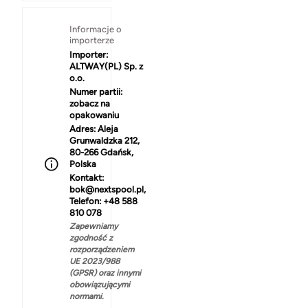
Informacje o
importerze
Importer:
ALTWAY(PL) Sp. z
o.o.
Numer partii:
zobacz na
opakowaniu
Adres:
Aleja
Grunwaldzka 212,
80-266 Gdańsk,
Polska
Kontakt:
bok@nextspool.pl,
Telefon: +48 588
810 078
Zapewniamy
zgodność z
rozporządzeniem
UE 2023/988
(GPSR) oraz innymi
obowiązującymi
normami.