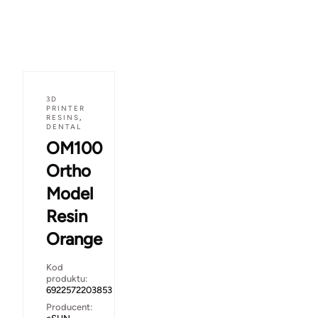
3D
PRINTER
RESINS
,
DENTAL
OM100
Ortho
Model
Resin
Orange
Kod
produktu:
6922572203853
Producent: