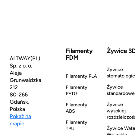
Filamenty
Żywice 3
FDM
ALTWAY(PL)
Sp. z o. o.
Żywice
Aleja
stomatologi
Filamenty PLA
Grunwaldzka
212
Żywice
Filamenty
standardowe
PETG
80-266
Gdańsk,
Żywice
Filamenty
Polska
wysokiej
ABS
Pokaż na
rozdzielczoś
Filamenty
mapie
Żywice Wate
TPU
Washable