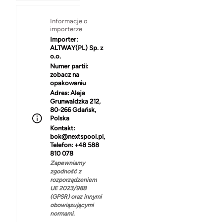
Informacje o
importerze
Importer:
ALTWAY(PL) Sp. z
o.o.
Numer partii:
zobacz na
opakowaniu
Adres:
Aleja
Grunwaldzka 212,
80-266 Gdańsk,
Polska
Kontakt:
bok@nextspool.pl,
Telefon: +48 588
810 078
Zapewniamy
zgodność z
rozporządzeniem
UE 2023/988
(GPSR) oraz innymi
obowiązującymi
normami.