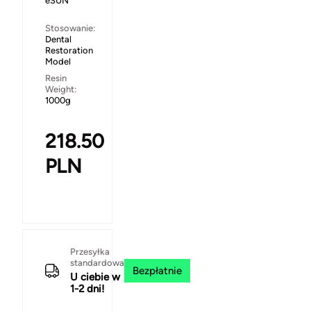
eSUN
Stosowanie:
Dental
Restoration
Model
Resin
Weight:
1000g
218.50
PLN
Przesyłka
standardowa
Bezpłatnie
U ciebie w
1-2 dni!