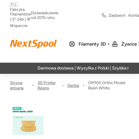
🇵🇱
Fabryka
Doświadczenie
Filamentów
Zadzwoń
Konta
od 2015 roku
| 📦 24h | 💬
Wsparcie
Filamenty 3D
Żywice 
Darmowa dostawa | Wysyłka z Polski | Szybka realizacja
Strona
3D Printer
OM100 Ortho Model
Dental
główna
Resins
Resin White