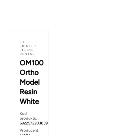
3D
PRINTER
RESINS
,
DENTAL
OM100
Ortho
Model
Resin
White
Kod
produktu:
6922572203839
Producent: