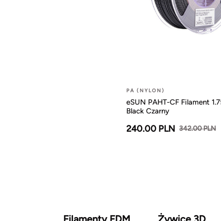
PA (NYLON)
eSUN PAHT-CF Filament 1
Black Czarny
240.00 PLN
342.00 PLN
Filamenty FDM
Żywice 3D