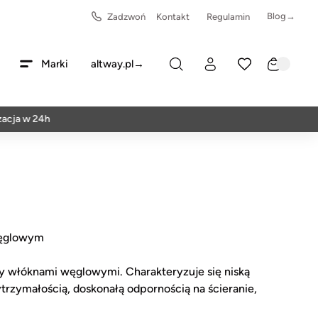
Blog→
Zadzwoń
Kontakt
Regulamin
Marki
altway.pl→
a w 24h
węglowym
 włóknami węglowymi. Charakteryzuje się niską
ytrzymałością, doskonałą odpornością na ścieranie,