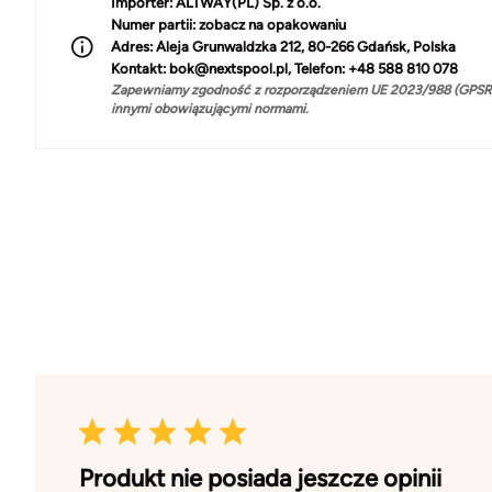
Importer:
ALTWAY(PL) Sp. z o.o.
Numer partii:
zobacz na opakowaniu
Adres:
Aleja Grunwaldzka 212, 80-266 Gdańsk, Polska
Kontakt:
bok@nextspool.pl, Telefon: +48 588 810 078
Zapewniamy zgodność z rozporządzeniem UE 2023/988 (GPSR)
innymi obowiązującymi normami.
Produkt nie posiada jeszcze opinii