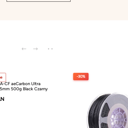
-30%
ne
-CF aeCarbon Ultra
.75mm 500g Black Czarny
LN