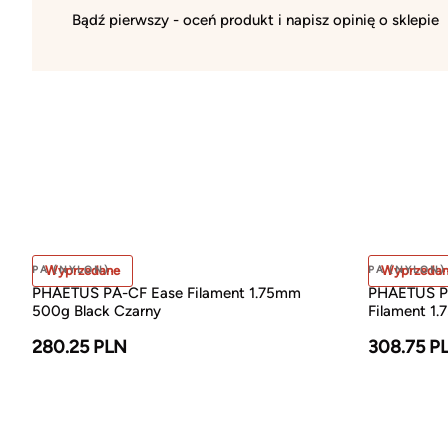
Bądź pierwszy - oceń produkt i napisz opinię o sklepie
PA (NYLON)
Wyprzedane
PA (NYLON)
Wyprzeda
PHAETUS PA-CF Ease Filament 1.75mm
PHAETUS PA
500g Black Czarny
Filament 1
280.25 PLN
308.75 P