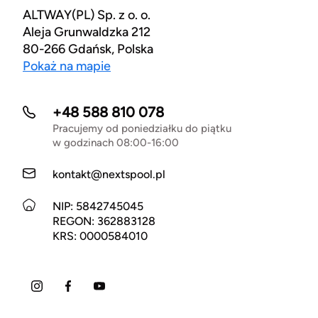
ALTWAY(PL) Sp. z o. o.
Aleja Grunwaldzka 212
80-266 Gdańsk, Polska
Pokaż na mapie
+48 588 810 078
Pracujemy od poniedziałku do piątku
w godzinach 08:00-16:00
kontakt@nextspool.pl
NIP: 5842745045
REGON: 362883128
KRS: 0000584010