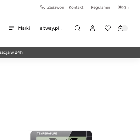
Blog→
Zadzwoń
Kontakt
Regulamin
Marki
altway.pl→
 w 24h