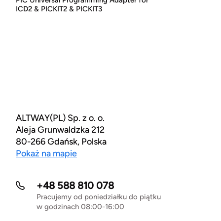
PIC Universal Programming Adapter for
ICD2 & PICKIT2 & PICKIT3
ALTWAY(PL) Sp. z o. o.
Aleja Grunwaldzka 212
80-266 Gdańsk, Polska
Pokaż na mapie
+48 588 810 078
Pracujemy od poniedziałku do piątku
w godzinach 08:00-16:00