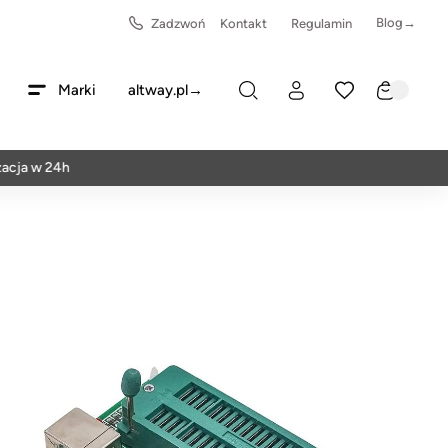
Blog→
Zadzwoń
Kontakt
Regulamin
Marki
altway.pl→
 w 24h