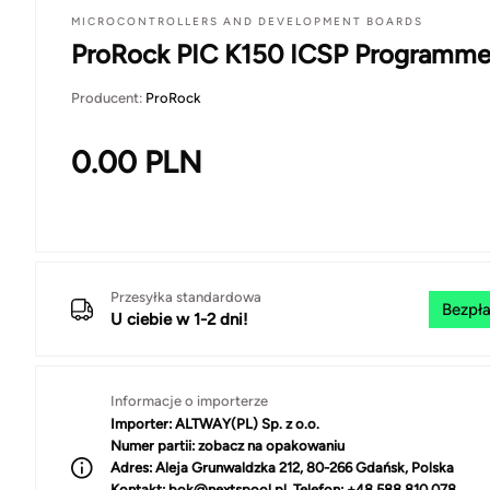
MICROCONTROLLERS AND DEVELOPMENT BOARDS
ProRock PIC K150 ICSP Programme
Producent:
ProRock
0.00
PLN
Przesyłka standardowa
Bezpła
U ciebie w 1-2 dni!
Informacje o importerze
Importer:
ALTWAY(PL) Sp. z o.o.
Numer partii:
zobacz na opakowaniu
Adres:
Aleja Grunwaldzka 212, 80-266 Gdańsk, Polska
Kontakt:
bok@nextspool.pl, Telefon: +48 588 810 078