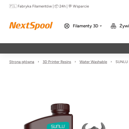
🇵🇱 Fabryka Filamentów | 📦 24h | 💬 Wsparcie
Filamenty 3D
Żywi
Strona główna
3D Printer Resins
Water Washable
SUNLU ż