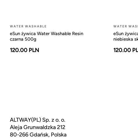
WATER WASHABLE
WATER WAS
eSun żywica Water Washable Resin
eSun żywic
czarna 500g
niebieska 
120.00 PLN
120.00 P
ALTWAY(PL) Sp. z o. o.
Aleja Grunwaldzka 212
80-266 Gdańsk, Polska