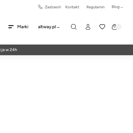
Blog→
Zadzwoń
Kontakt
Regulamin
Marki
altway.pl→
 24h