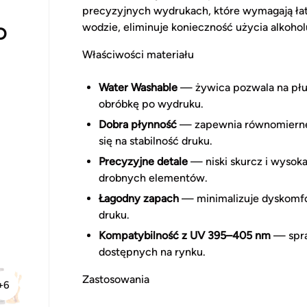
precyzyjnych wydrukach, które wymagają łat
wodzie, eliminuje konieczność użycia alkohol
D
Właściwości materiału
Water Washable
— żywica pozwala na płuk
obróbkę po wydruku.
Dobra płynność
— zapewnia równomierne r
się na stabilność druku.
Precyzyjne detale
— niski skurcz i wysok
drobnych elementów.
Łagodny zapach
— minimalizuje dyskomfor
druku.
Kompatybilność z UV 395–405 nm
— spra
dostępnych na rynku.
Zastosowania
+6