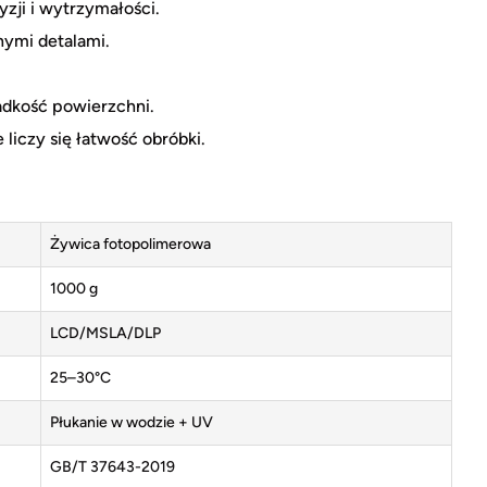
zji i wytrzymałości.
nymi detalami.
ładkość powierzchni.
 liczy się łatwość obróbki.
Żywica fotopolimerowa
1000 g
LCD/MSLA/DLP
25–30°C
Płukanie w wodzie + UV
GB/T 37643-2019