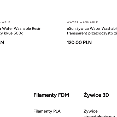
HABLE
WATER WASHABLE
a Water Washable Resin
eSun żywica Water Washabl
sky bkue 500g
transparent przezroczysto z
LN
120.00 PLN
Filamenty FDM
Żywice 3D
Filamenty PLA
Żywice
stomatologiczne