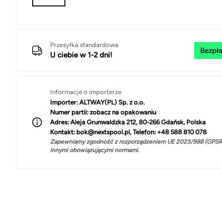
Przesyłka standardowa
Bezpła
U ciebie w 1-2 dni!
Informacje o importerze
Importer:
ALTWAY(PL) Sp. z o.o.
Numer partii:
zobacz na opakowaniu
Adres:
Aleja Grunwaldzka 212, 80-266 Gdańsk, Polska
Kontakt:
bok@nextspool.pl, Telefon: +48 588 810 078
Zapewniamy zgodność z rozporządzeniem UE 2023/988 (GPSR)
innymi obowiązującymi normami.