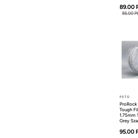
89.00 
95.00 P
PETG
ProRock
Tough Fi
1.75mm 
Grey Sza
95.00 