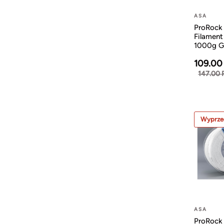
ASA
ProRock
Filamen
1000g G
109.00
147.00 
Wyprze
ASA
ProRock