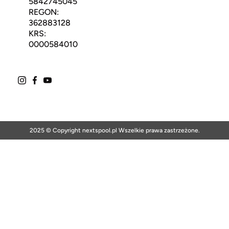
5842745045
REGON:
362883128
KRS:
0000584010