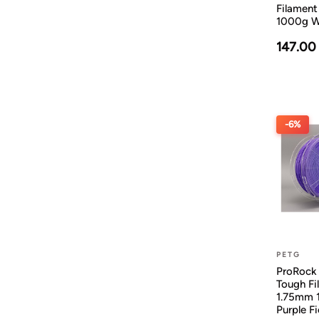
Filamen
1000g Wh
147.00
-6%
PETG
ProRock
Tough Fi
1.75mm 
Purple F