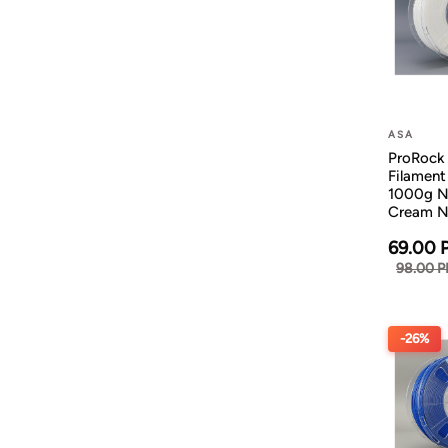
ASA
ProRock
Filamen
1000g N
Cream N
69.00 
98.00 
-26%