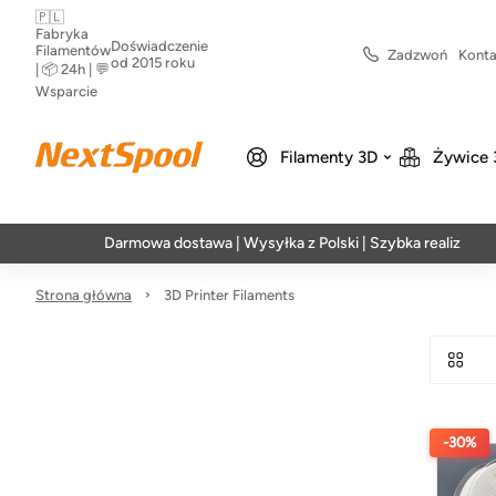
🇵🇱
Fabryka
Doświadczenie
Filamentów
Zadzwoń
Konta
od 2015 roku
| 📦 24h | 💬
Wsparcie
Filamenty 3D
Żywice 
Darmowa dostawa | Wysyłka z Polski | Szybka realizacja w 24
Strona główna
3D Printer Filaments
-30%