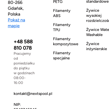
standardowe
PETG
80-266
Gdańsk,
Żywice
Filamenty
Polska
wysokiej
ABS
Pokaż na
rozdzielczoś
Filamenty
mapie
Żywice Wate
TPU
Washable
Filamenty
+48 588
Żywice
kompozytowe
810 078
inżynierskie
Filamenty
Pracujemy
specjalne
od
poniedziałku
do piątku
w godzinach
08:00-
16:00
kontakt@nextspool.pl
NIP: