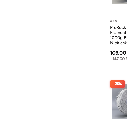
ASA
ProRock
Filamen
1000g B
Niebiesk
109.00
147.00 
-26%