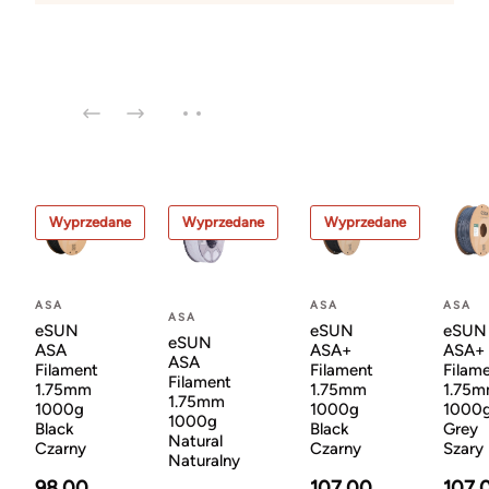
Wyprzedane
Wyprzedane
Wyprzedane
ASA
ASA
ASA
ASA
eSUN
eSUN
eSUN
eSUN
ASA
ASA+
ASA+
ASA
Filament
Filament
Filam
Filament
1.75mm
1.75mm
1.75
1.75mm
1000g
1000g
1000
1000g
Black
Black
Grey
Natural
Czarny
Czarny
Szary
Naturalny
98.00
107.00
107.