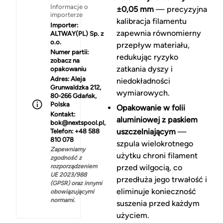
Informacje o
±0,05 mm
— precyzyjna
importerze
kalibracja filamentu
Importer:
zapewnia równomierny
ALTWAY(PL) Sp. z
o.o.
przepływ materiału,
Numer partii:
redukując ryzyko
zobacz na
zatkania dyszy i
opakowaniu
Adres:
Aleja
niedokładności
Grunwaldzka 212,
wymiarowych.
80-266 Gdańsk,
Polska
Opakowanie w folii
Kontakt:
aluminiowej z paskiem
bok@nextspool.pl,
uszczelniającym
—
Telefon: +48 588
810 078
szpula wielokrotnego
Zapewniamy
użytku chroni filament
zgodność z
rozporządzeniem
przed wilgocią, co
UE 2023/988
przedłuża jego trwałość i
(GPSR) oraz innymi
eliminuje konieczność
obowiązującymi
normami.
suszenia przed każdym
użyciem.