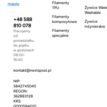
Filamenty
mapie
Żywice Wate
TPU
Washable
Filamenty
+48 588
Żywice
kompozytowe
810 078
inżynierskie
Filamenty
Pracujemy
specjalne
od
poniedziałku
do piątku
w godzinach
08:00-
16:00
kontakt@nextspool.pl
NIP:
5842745045
REGON:
362883128
KRS:
0000584010