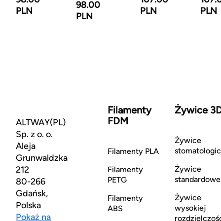
98.00
PLN
PLN
PLN
PLN
Filamenty
Żywice 3
FDM
ALTWAY(PL)
Sp. z o. o.
Żywice
Aleja
stomatologi
Filamenty PLA
Grunwaldzka
212
Żywice
Filamenty
standardowe
PETG
80-266
Gdańsk,
Żywice
Filamenty
Polska
wysokiej
ABS
Pokaż na
rozdzielczoś