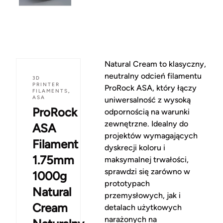
Natural Cream to klasyczny,
neutralny odcień filamentu
3D
PRINTER
ProRock ASA, który łączy
FILAMENTS
,
ASA
uniwersalność z wysoką
ProRock
odpornością na warunki
zewnętrzne. Idealny do
ASA
projektów wymagających
Filament
dyskrecji koloru i
1.75mm
maksymalnej trwałości,
sprawdzi się zarówno w
1000g
prototypach
Natural
przemysłowych, jak i
Cream
detalach użytkowych
narażonych na