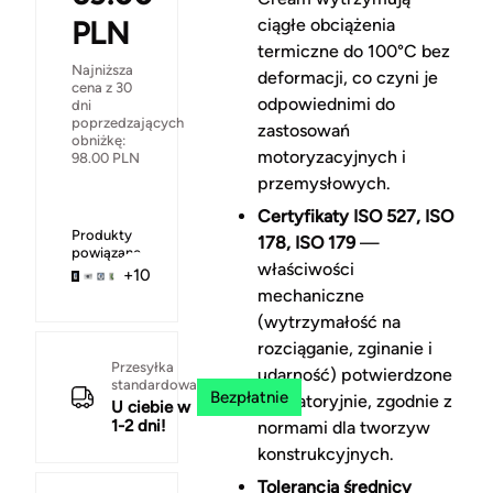
PLN
ciągłe obciążenia
termiczne do 100°C bez
Najniższa
deformacji, co czyni je
cena z 30
odpowiednimi do
dni
poprzedzających
zastosowań
obniżkę:
motoryzacyjnych i
98.00
PLN
przemysłowych.
Certyfikaty ISO 527, ISO
Produkty
178, ISO 179
—
powiązane
właściwości
+10
mechaniczne
(wytrzymałość na
rozciąganie, zginanie i
Przesyłka
udarność) potwierdzone
standardowa
Bezpłatnie
laboratoryjnie, zgodnie z
U ciebie w
1-2 dni!
normami dla tworzyw
konstrukcyjnych.
Tolerancja średnicy