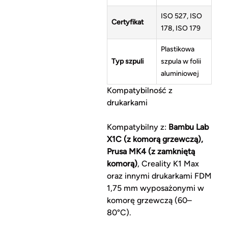
ISO 527, ISO
Certyfikat
178, ISO 179
Plastikowa
Typ szpuli
szpula w folii
aluminiowej
Kompatybilność z
drukarkami
Kompatybilny z:
Bambu Lab
X1C (z komorą grzewczą),
Prusa MK4 (z zamkniętą
komorą)
, Creality K1 Max
oraz innymi drukarkami FDM
1,75 mm wyposażonymi w
komorę grzewczą (60–
80°C).