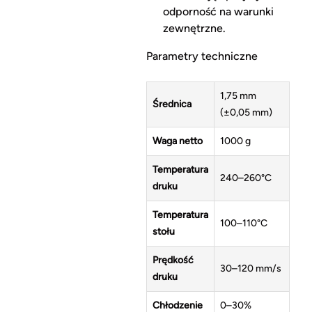
odporność na warunki
zewnętrzne.
Parametry techniczne
1,75 mm
Średnica
(±0,05 mm)
Waga netto
1000 g
Temperatura
240–260°C
druku
Temperatura
100–110°C
stołu
Prędkość
30–120 mm/s
druku
Chłodzenie
0–30%