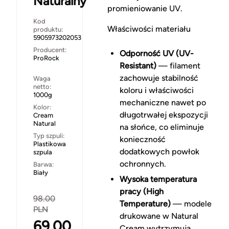
Naturalny
promieniowanie UV.
Kod
Właściwości materiału
produktu:
5905973202053
Producent:
Odporność UV (UV-
ProRock
Resistant)
— filament
zachowuje stabilność
Waga
netto:
koloru i właściwości
1000g
mechaniczne nawet po
Kolor:
długotrwałej ekspozycji
Cream
Natural
na słońce, co eliminuje
Typ szpuli:
konieczność
Plastikowa
dodatkowych powłok
szpula
ochronnych.
Barwa:
Biały
Wysoka temperatura
pracy (High
98.00
Temperature)
— modele
PLN
drukowane w Natural
69.00
Cream wytrzymują