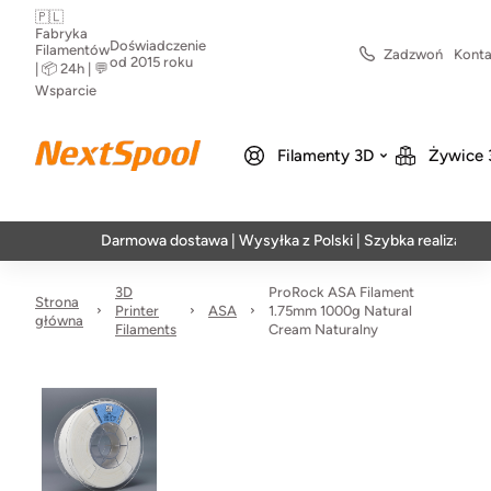
🇵🇱
Fabryka
Doświadczenie
Filamentów
Zadzwoń
Konta
od 2015 roku
| 📦 24h | 💬
Wsparcie
Filamenty 3D
Żywice 
Darmowa dostawa | Wysyłka z Polski | Szybka realizacja w 24h
3D
ProRock ASA Filament
Strona
Printer
ASA
1.75mm 1000g Natural
główna
Filaments
Cream Naturalny