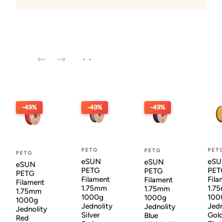
-49%
-49%
-49%
PETG
PET
PETG
PETG
eSUN
eS
eSUN
eSUN
PETG
PET
PETG
PETG
Filament
Fila
Filament
Filament
1.75mm
1.7
1.75mm
1.75mm
1000g
100
1000g
1000g
Jednolity
Jedn
Jednolity
Jednolity
Silver
Gol
Blue
Red