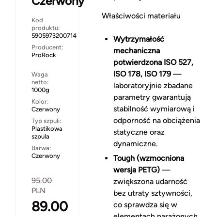
Czerwony
Właściwości materiału
Kod
produktu:
5905973200714
Wytrzymałość
Producent:
mechaniczna
ProRock
potwierdzona ISO 527,
ISO 178, ISO 179
—
Waga
netto:
laboratoryjnie zbadane
1000g
parametry gwarantują
Kolor:
stabilność wymiarową i
Czerwony
odporność na obciążenia
Typ szpuli:
Plastikowa
statyczne oraz
szpula
dynamiczne.
Barwa:
Czerwony
Tough (wzmocniona
wersja PETG)
—
95.00
zwiększona udarność
PLN
bez utraty sztywności,
89.00
co sprawdza się w
elementach narażonych