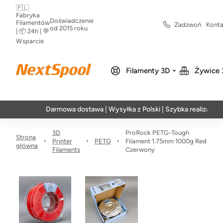
🇵🇱
Fabryka
Doświadczenie
Filamentów
Zadzwoń
Konta
od 2015 roku
| 📦 24h | 💬
Wsparcie
Filamenty 3D
Żywice 
Darmowa dostawa | Wysyłka z Polski | Szybka realizacja w 24h
3D
ProRock PETG-Tough
Strona
Printer
PETG
Filament 1.75mm 1000g Red
główna
Filaments
Czerwony