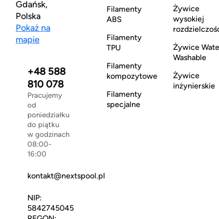
Gdańsk,
Żywice
Filamenty
Polska
wysokiej
ABS
Pokaż na
rozdzielczoś
Filamenty
mapie
Żywice Wate
TPU
Washable
Filamenty
+48 588
Żywice
kompozytowe
810 078
inżynierskie
Filamenty
Pracujemy
specjalne
od
poniedziałku
do piątku
w godzinach
08:00-
16:00
kontakt@nextspool.pl
NIP:
5842745045
REGON: