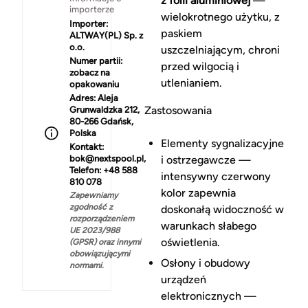
z folii aluminiowej
—
importerze
wielokrotnego użytku, z
Importer:
paskiem
ALTWAY(PL) Sp. z
o.o.
uszczelniającym, chroni
Numer partii:
przed wilgocią i
zobacz na
utlenianiem.
opakowaniu
Adres:
Aleja
Zastosowania
Grunwaldzka 212,
80-266 Gdańsk,
Polska
Elementy sygnalizacyjne
Kontakt:
bok@nextspool.pl,
i ostrzegawcze —
Telefon: +48 588
intensywny czerwony
810 078
kolor zapewnia
Zapewniamy
zgodność z
doskonałą widoczność w
rozporządzeniem
warunkach słabego
UE 2023/988
oświetlenia.
(GPSR) oraz innymi
obowiązującymi
Osłony i obudowy
normami.
urządzeń
elektronicznych —