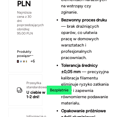
PLN
na wstrząsy czy
zginanie.
Najniższa
cena z 30
Bezwonny proces druku
dni
poprzedzających
— brak drażniących
obniżkę:
oparów, co ułatwia
95.00
PLN
pracę w domowych
warsztatach i
profesjonalnych
Produkty
powiązane
pracowniach.
+6
Tolerancja średnicy
±0,05 mm
— precyzyjna
kalibracja filamentu
Przesyłka
eliminuje ryzyko zatkania
standardowa
Bezpłatnie
dyszy i zapewnia
U ciebie w
równomierne podawanie
1-2 dni!
materiału.
Opakowanie próżniowe
Informacje o