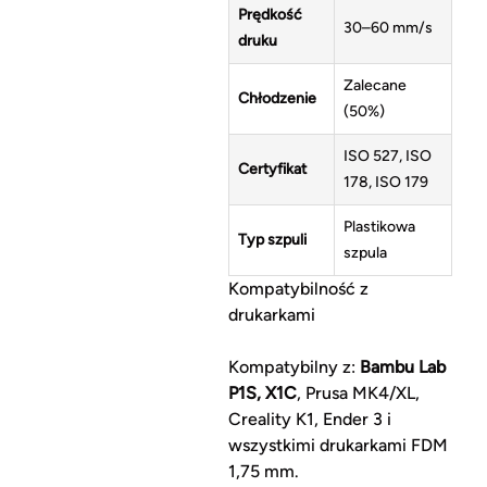
Prędkość
30–60 mm/s
druku
Zalecane
Chłodzenie
(50%)
ISO 527, ISO
Certyfikat
178, ISO 179
Plastikowa
Typ szpuli
szpula
Kompatybilność z
drukarkami
Kompatybilny z:
Bambu Lab
P1S, X1C
, Prusa MK4/XL,
Creality K1, Ender 3 i
wszystkimi drukarkami FDM
1,75 mm.