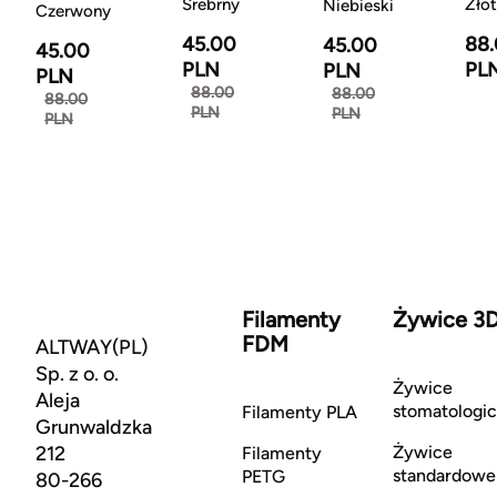
Srebrny
Zło
Niebieski
Czerwony
45.00
88
45.00
45.00
PLN
PL
PLN
PLN
88.00
88.00
88.00
PLN
PLN
PLN
Filamenty
Żywice 3
FDM
ALTWAY(PL)
Sp. z o. o.
Żywice
Aleja
stomatologi
Filamenty PLA
Grunwaldzka
212
Żywice
Filamenty
standardowe
PETG
80-266