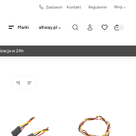
Blog→
Zadzwoń
Kontakt
Regulamin
Marki
altway.pl→
acja w 24h