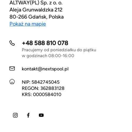
ALTWAY(PL) Sp. z o. o.
Aleja Grunwaldzka 212
80-266 Gdańsk, Polska
Pokaż na mapie
+48 588 810 078
Pracujemy od poniedziałku do piątku
w godzinach 08:00-16:00
kontakt@nextspool.pl
NIP: 5842745045
REGON: 362883128
KRS: 0000584010