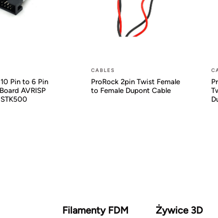
CABLES
C
10 Pin to 6 Pin
ProRock 2pin Twist Female
P
 Board AVRISP
to Female Dupont Cable
T
 STK500
D
Filamenty FDM
Żywice 3D