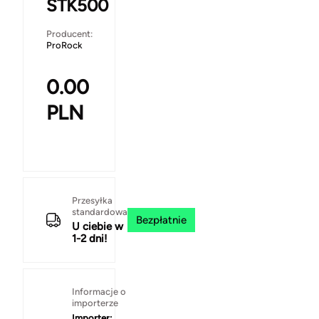
STK500
Producent:
ProRock
0.00
PLN
Przesyłka
standardowa
Bezpłatnie
U ciebie w
1-2 dni!
Informacje o
importerze
Importer: