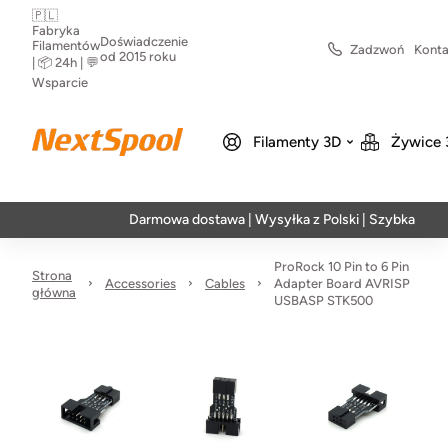
🇵🇱
Fabryka
Doświadczenie
Filamentów
Zadzwoń
Konta
od 2015 roku
| 📦 24h | 💬
Wsparcie
Filamenty 3D
Żywice 
Darmowa dostawa | Wysyłka z Polski | Szybka realizac
ProRock 10 Pin to 6 Pin
Strona
Accessories
Cables
Adapter Board AVRISP
główna
USBASP STK500