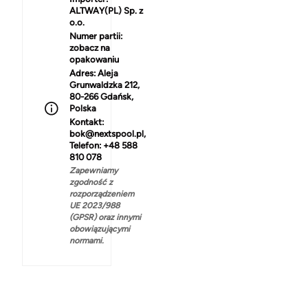
ALTWAY(PL) Sp. z
o.o.
Numer partii:
zobacz na
opakowaniu
Adres:
Aleja
Grunwaldzka 212,
80-266 Gdańsk,
Polska
Kontakt:
bok@nextspool.pl,
Telefon: +48 588
810 078
Zapewniamy
zgodność z
rozporządzeniem
UE 2023/988
(GPSR) oraz innymi
obowiązującymi
normami.