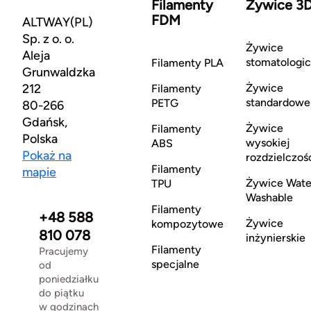
Filamenty
Żywice 3
FDM
ALTWAY(PL)
Sp. z o. o.
Żywice
Aleja
stomatologi
Filamenty PLA
Grunwaldzka
212
Żywice
Filamenty
standardowe
PETG
80-266
Gdańsk,
Żywice
Filamenty
Polska
wysokiej
ABS
Pokaż na
rozdzielczoś
Filamenty
mapie
Żywice Wate
TPU
Washable
Filamenty
+48 588
Żywice
kompozytowe
810 078
inżynierskie
Filamenty
Pracujemy
specjalne
od
poniedziałku
do piątku
w godzinach