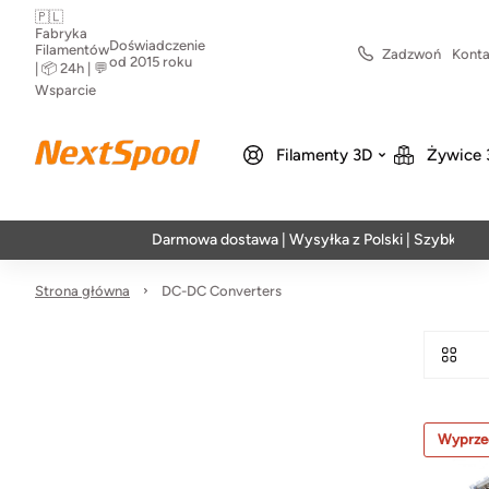
🇵🇱
Fabryka
Doświadczenie
Filamentów
Zadzwoń
Konta
od 2015 roku
| 📦 24h | 💬
Wsparcie
Filamenty 3D
Żywice 
Darmowa dostawa | Wysyłka z Polski | Szybka realiz
Strona główna
DC-DC Converters
Wyprze