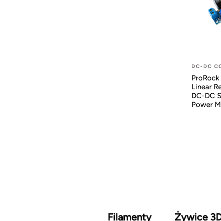
DC-DC C
ProRock
Linear R
DC-DC S
Power M
Filamenty
Żywice 3