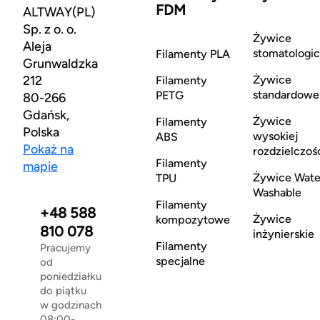
FDM
ALTWAY(PL)
Sp. z o. o.
Żywice
Aleja
stomatologi
Filamenty PLA
Grunwaldzka
212
Żywice
Filamenty
standardowe
PETG
80-266
Gdańsk,
Żywice
Filamenty
Polska
wysokiej
ABS
Pokaż na
rozdzielczoś
Filamenty
mapie
Żywice Wate
TPU
Washable
Filamenty
+48 588
Żywice
kompozytowe
810 078
inżynierskie
Filamenty
Pracujemy
specjalne
od
poniedziałku
do piątku
w godzinach
08:00-