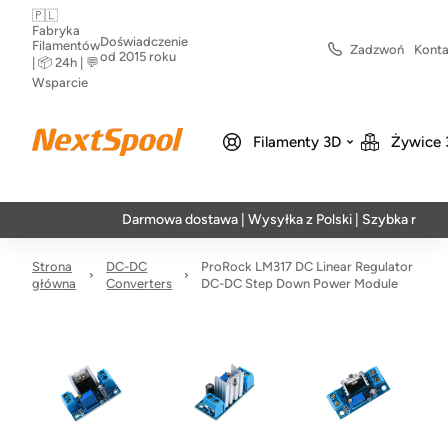
🇵🇱
Fabryka
Doświadczenie
Filamentów
Zadzwoń
Konta
od 2015 roku
| 📦 24h | 💬
Wsparcie
Filamenty 3D
Żywice 
Darmowa dostawa | Wysyłka z Polski | Szybka realizacja
Strona
DC-DC
ProRock LM317 DC Linear Regulator
główna
Converters
DC-DC Step Down Power Module