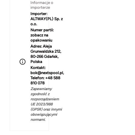
Informacje o
importerze
Importer:
ALTWAY(PL) Sp. z
o.o.
Numer partii:
zobacz na
opakowaniu
Adres:
Aleja
Grunwaldzka 212,
80-266 Gdańsk,
Polska
Kontakt:
bok@nextspool.pl,
Telefon: +48 588
810 078
Zapewniamy
zgodność z
rozporządzeniem
UE 2023/988
(GPSR) oraz innymi
obowiązującymi
normami.