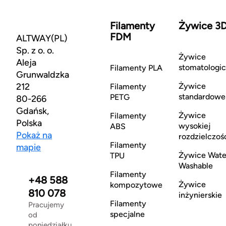
Filamenty
Żywice 3
FDM
ALTWAY(PL)
Sp. z o. o.
Żywice
Aleja
stomatologi
Filamenty PLA
Grunwaldzka
212
Żywice
Filamenty
standardowe
PETG
80-266
Gdańsk,
Żywice
Filamenty
Polska
wysokiej
ABS
Pokaż na
rozdzielczoś
Filamenty
mapie
Żywice Wate
TPU
Washable
Filamenty
+48 588
Żywice
kompozytowe
810 078
inżynierskie
Filamenty
Pracujemy
specjalne
od
poniedziałku