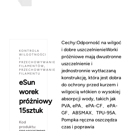
Cechy:Odporność na wilgoć
i dobre uszczelnienieWorki
KONTROLA
WILGOTNOŚCI
próżniowe mają dwustronne
I
PRZECHOWYWANIE
uszczelnienie i
FILAMENTÓW
,
PRZECHOWYWANIE
jednostronnie wytłaczaną
FILAMENTU
konstrukcję, która jest dobra
eSun
do ochrony przed kurzem i
worek
wilgocią włókien o wysokiej
absorpcji wody, takich jak
próżniowy
PVA, ePA、ePA-CF、ePA-
15sztuk
GF、ABSMAX、TPU-95A.
Pompka ręczna oszczędza
Kod
czas i poprawia
produktu: