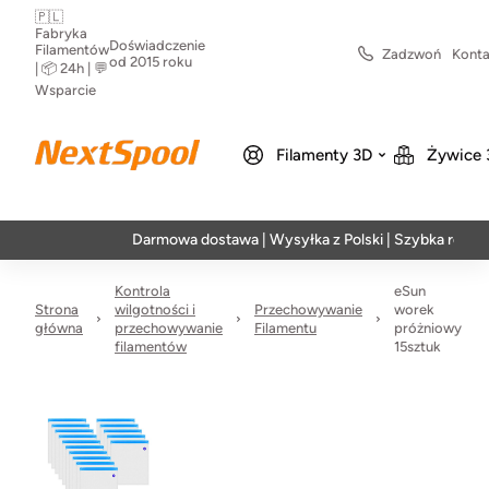
🇵🇱
Fabryka
Doświadczenie
Filamentów
Zadzwoń
Konta
od 2015 roku
| 📦 24h | 💬
Wsparcie
Filamenty 3D
Żywice 
Darmowa dostawa | Wysyłka z Polski | Szybka realizacja 
Kontrola
eSun
Strona
wilgotności i
Przechowywanie
worek
główna
przechowywanie
Filamentu
próżniowy
filamentów
15sztuk