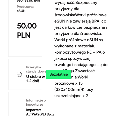
5904933571918
wydajność.Bezpieczny i
Producent:
przyjazny dla
eSUN
środowiskaWorki próżniowe
eSUN nie zawierają BPA, co
50.00
jest całkowicie bezpieczne i
PLN
przyjazne dla środowiska.
Worki próżniowe eSUN są
wykonane z materiału
kompozytowego PE + PA o
jakości spożywczej,
trwałego i nadającego się do
Przesyłka
recyklingu.Zawartość
standardowa
Bezpłatnie
U ciebie w
opakowania:Worki
1-2 dni!
próżniowe x 15
(330x400mm)Klipsy
uszczelniające x 2
Informacje o
importerze
Importer:
ALTWAY(PL) Sp. z