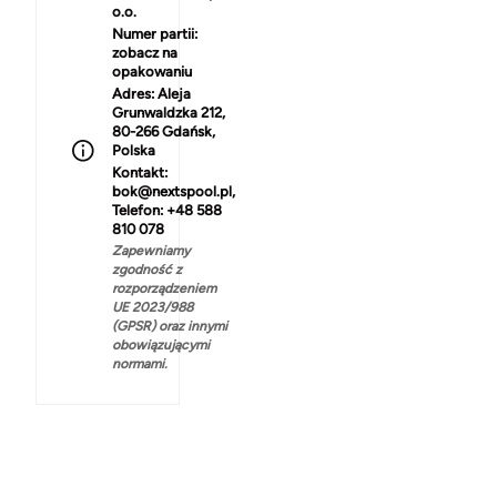
o.o.
Numer partii:
zobacz na
opakowaniu
Adres:
Aleja
Grunwaldzka 212,
80-266 Gdańsk,
Polska
Kontakt:
bok@nextspool.pl,
Telefon: +48 588
810 078
Zapewniamy
zgodność z
rozporządzeniem
UE 2023/988
(GPSR) oraz innymi
obowiązującymi
normami.