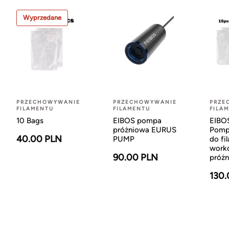
Wyprzedane
PRZECHOWYWANIE
PRZECHOWYWANIE
PRZE
FILAMENTU
FILAMENTU
FILA
10 Bags
EIBOS pompa
EIBO
próżniowa EURUS
Pomp
40.00 PLN
PUMP
do fi
work
90.00 PLN
próż
130.