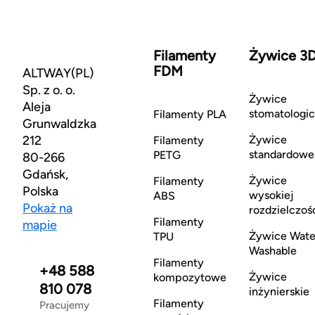
Filamenty
Żywice 3
FDM
ALTWAY(PL)
Sp. z o. o.
Żywice
Aleja
stomatologi
Filamenty PLA
Grunwaldzka
212
Żywice
Filamenty
standardowe
PETG
80-266
Gdańsk,
Żywice
Filamenty
Polska
wysokiej
ABS
Pokaż na
rozdzielczoś
Filamenty
mapie
Żywice Wate
TPU
Washable
Filamenty
+48 588
Żywice
kompozytowe
810 078
inżynierskie
Filamenty
Pracujemy