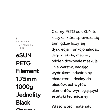
Czarny PETG od eSUN to
klasyka, która sprawdza się
3D
PRINTER
tam, gdzie liczy się
FILAMENTS
,
PETG
dyskrecja i funkcjonalność.
eSUN
Jego głęboki, matowy
odcień doskonale maskuje
PETG
linie warstw, nadając
Filament
wydrukom industrialny
1.75mm
charakter – idealny do
obudów, uchwytów i
1000g
elementów wymagających
Jednolity
estetyki technicznej.
Black
Właściwości materiału