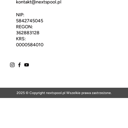
kontakt@nextspool.pl
NIP:
5842745045
REGON:
362883128
KRS:
0000584010