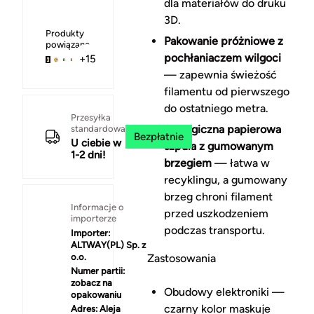
dla materiałów do druku
3D.
Produkty
Pakowanie próżniowe z
powiązane
pochłaniaczem wilgoci
+15
— zapewnia świeżość
filamentu od pierwszego
do ostatniego metra.
Przesyłka
Ekologiczna papierowa
standardowa
Bezpłatnie
U ciebie w
szpula z gumowanym
1-2 dni!
brzegiem
— łatwa w
recyklingu, a gumowany
brzeg chroni filament
Informacje o
przed uszkodzeniem
importerze
podczas transportu.
Importer:
ALTWAY(PL) Sp. z
o.o.
Zastosowania
Numer partii:
zobacz na
Obudowy elektroniki —
opakowaniu
czarny kolor maskuje
Adres:
Aleja