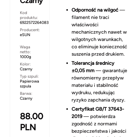
Czarny
Odporność na wilgoć
—
Kod
filament nie traci
produktu:
6922572264083
właściwości
Producent:
mechanicznych nawet w
eSUN
wilgotnych warunkach,
co eliminuje konieczność
Waga
netto:
suszenia przed drukiem.
1000g
Tolerancja średnicy
Kolor:
Czarny
±0,05 mm
— gwarantuje
Typ szpuli:
równomierny przepływ
Papierowa
materiału i stabilność
szpula
wydruku, redukując
Barwa:
Czarny
ryzyko zapchania dyszy.
Certyfikat GB/T 37643-
88.00
2019
— potwierdza
zgodność z normami
PLN
bezpieczeństwa i jakości