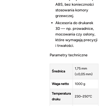
ABS, bez konieczności
stosowania komory
grzewczej.
Akcesoria do drukarek
3D — np. prowadnice,
mocowania czy osłony,
które wymagają precyzji
i trwałości.
Parametry techniczne
1,75 mm
Średnica
(±0,05 mm)
Waga netto
1000 g
Temperatura
230–250°C
druku