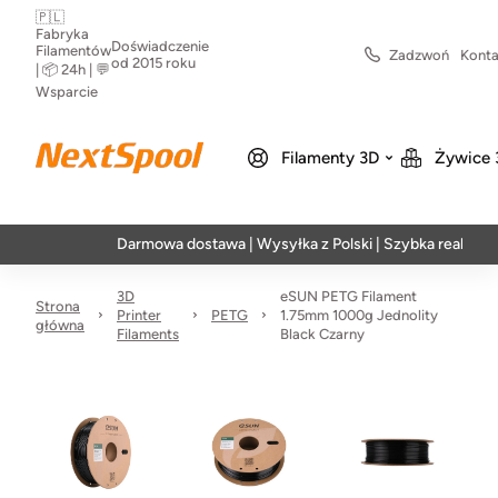
🇵🇱
Fabryka
Doświadczenie
Filamentów
Zadzwoń
Konta
od 2015 roku
| 📦 24h | 💬
Wsparcie
Filamenty 3D
Żywice 
Darmowa dostawa | Wysyłka z Polski | Szybka realizacja w 24
3D
eSUN PETG Filament
Strona
Printer
PETG
1.75mm 1000g Jednolity
główna
Filaments
Black Czarny