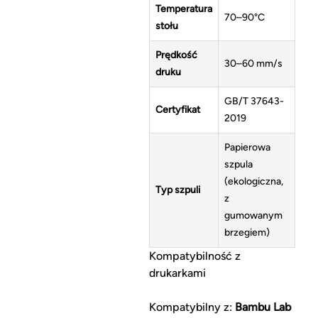
Temperatura
70–90°C
stołu
Prędkość
30–60 mm/s
druku
GB/T 37643-
Certyfikat
2019
Papierowa
szpula
(ekologiczna,
Typ szpuli
z
gumowanym
brzegiem)
Kompatybilność z
drukarkami
Kompatybilny z:
Bambu Lab