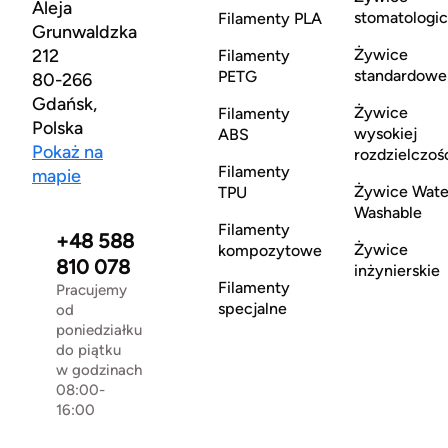
Aleja
stomatologi
Filamenty PLA
Grunwaldzka
212
Żywice
Filamenty
standardowe
PETG
80-266
Gdańsk,
Żywice
Filamenty
Polska
wysokiej
ABS
Pokaż na
rozdzielczoś
Filamenty
mapie
Żywice Wate
TPU
Washable
Filamenty
+48 588
Żywice
kompozytowe
810 078
inżynierskie
Filamenty
Pracujemy
specjalne
od
poniedziałku
do piątku
w godzinach
08:00-
16:00