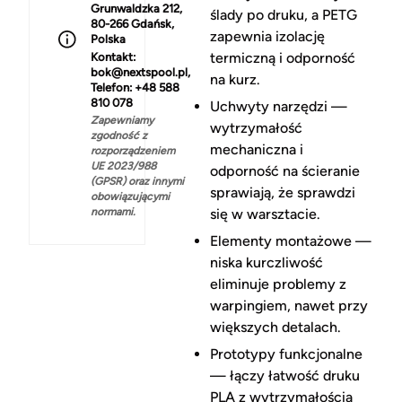
Grunwaldzka 212,
ślady po druku, a PETG
80-266 Gdańsk,
zapewnia izolację
Polska
termiczną i odporność
Kontakt:
bok@nextspool.pl,
na kurz.
Telefon: +48 588
810 078
Uchwyty narzędzi —
Zapewniamy
wytrzymałość
zgodność z
mechaniczna i
rozporządzeniem
UE 2023/988
odporność na ścieranie
(GPSR) oraz innymi
sprawiają, że sprawdzi
obowiązującymi
normami.
się w warsztacie.
Elementy montażowe —
niska kurczliwość
eliminuje problemy z
warpingiem, nawet przy
większych detalach.
Prototypy funkcjonalne
— łączy łatwość druku
PLA z wytrzymałością