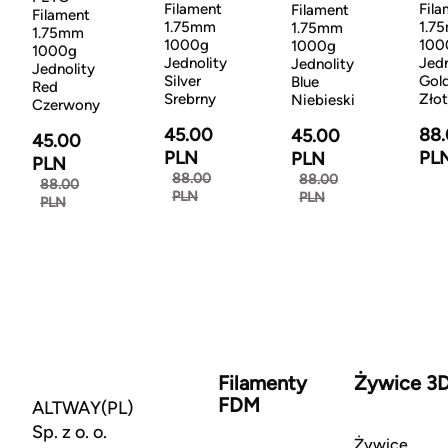
Filament
Fila
Filament
Filament
1.75mm
1.7
1.75mm
1.75mm
1000g
100
1000g
1000g
Jednolity
Jedn
Jednolity
Jednolity
Silver
Gol
Blue
Red
Srebrny
Zło
Niebieski
Czerwony
45.00
88
45.00
45.00
PLN
PL
PLN
PLN
88.00
88.00
88.00
PLN
PLN
PLN
Filamenty
Żywice 3
FDM
ALTWAY(PL)
Sp. z o. o.
Żywice