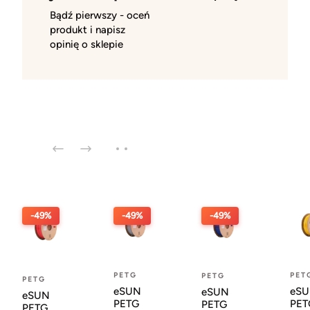
Bądź pierwszy - oceń
produkt i napisz
opinię o sklepie
-49%
-49%
-49%
PETG
PET
PETG
PETG
eSUN
eS
eSUN
eSUN
PETG
PET
PETG
PETG