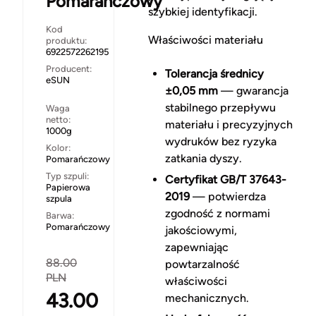
Pomarańczowy
szybkiej identyfikacji.
Kod
Właściwości materiału
produktu:
6922572262195
Producent:
Tolerancja średnicy
eSUN
±0,05 mm
— gwarancja
stabilnego przepływu
Waga
netto:
materiału i precyzyjnych
1000g
wydruków bez ryzyka
Kolor:
zatkania dyszy.
Pomarańczowy
Typ szpuli:
Certyfikat GB/T 37643-
Papierowa
2019
— potwierdza
szpula
zgodność z normami
Barwa:
Pomarańczowy
jakościowymi,
zapewniając
88.00
powtarzalność
PLN
właściwości
43.00
mechanicznych.