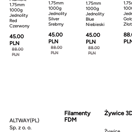
1.75mm
1.7
1.75mm
1.75mm
1000g
100
1000g
1000g
Jednolity
Jedn
Jednolity
Jednolity
Silver
Gol
Blue
Red
Srebrny
Zło
Niebieski
Czerwony
45.00
88
45.00
45.00
PLN
PL
PLN
PLN
88.00
88.00
88.00
PLN
PLN
PLN
Filamenty
Żywice 3
FDM
ALTWAY(PL)
Sp. z o. o.
Żywice