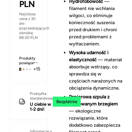
Hydrofobowość
—
PLN
filament nie wchłania
Najniższa
wilgoci, co eliminuje
cena z 30
konieczność suszenia
dni
poprzedzających
przed drukiem i chroni
obniżkę:
przed problemami z
88.00
PLN
wytłaczaniem.
Wysoka udarność i
Produkty
elastyczność
— materiał
powiązane
absorbuje wstrząsy, co
+15
sprawdza się w
częściach narażonych na
obciążenia dynamiczne.
Przesyłka
Papierowa szpula z
standardowa
Bezpłatnie
gumowanym brzegiem
U ciebie w
1-2 dni!
— ekologiczne
rozwiązanie, które
dodatkowo zabezpiecza
Informacje o