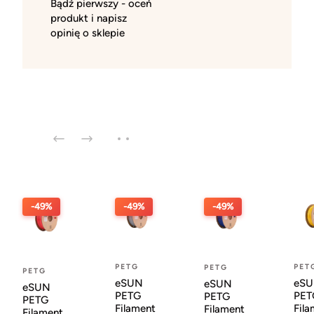
Bądź pierwszy - oceń
produkt i napisz
opinię o sklepie
-49%
-49%
-49%
PETG
PET
PETG
PETG
eSUN
eS
eSUN
eSUN
PETG
PET
PETG
PETG
Filament
Fila
Filament
Filament