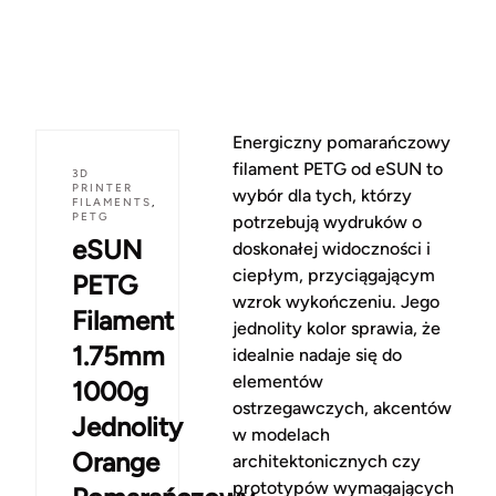
Energiczny pomarańczowy
filament PETG od eSUN to
3D
PRINTER
wybór dla tych, którzy
FILAMENTS
,
PETG
potrzebują wydruków o
eSUN
doskonałej widoczności i
ciepłym, przyciągającym
PETG
wzrok wykończeniu. Jego
Filament
jednolity kolor sprawia, że
1.75mm
idealnie nadaje się do
elementów
1000g
ostrzegawczych, akcentów
Jednolity
w modelach
Orange
architektonicznych czy
prototypów wymagających