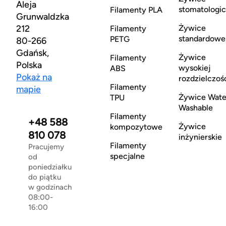
Aleja
stomatologi
Filamenty PLA
Grunwaldzka
212
Żywice
Filamenty
standardowe
PETG
80-266
Gdańsk,
Żywice
Filamenty
Polska
wysokiej
ABS
Pokaż na
rozdzielczoś
Filamenty
mapie
Żywice Wate
TPU
Washable
Filamenty
+48 588
Żywice
kompozytowe
810 078
inżynierskie
Filamenty
Pracujemy
specjalne
od
poniedziałku
do piątku
w godzinach
08:00-
16:00