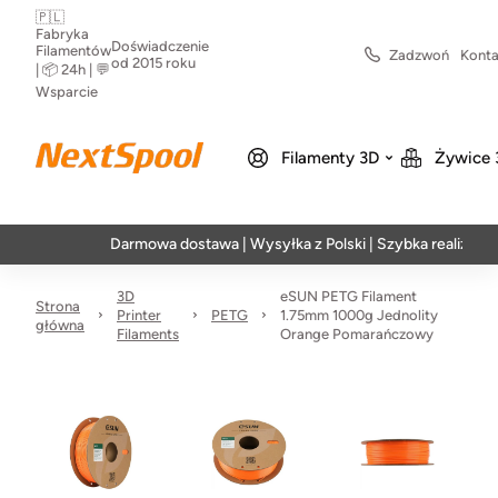
🇵🇱
Fabryka
Doświadczenie
Filamentów
Zadzwoń
Konta
od 2015 roku
| 📦 24h | 💬
Wsparcie
Filamenty 3D
Żywice 
Darmowa dostawa | Wysyłka z Polski | Szybka realizacja w 24h
3D
eSUN PETG Filament
Strona
Printer
PETG
1.75mm 1000g Jednolity
główna
Filaments
Orange Pomarańczowy