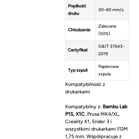
Prędkość
30–60 mm/s
druku
Zalecane
Chłodzenie
(50%)
GB/T 37643-
Certyfikat
2019
Papierowa
Typ szpuli
szpula
Kompatybilność z
drukarkami
Kompatybilny z:
Bambu Lab
P1S, X1C
, Prusa MK4/XL,
Creality K1, Ender 3 i
wszystkimi drukarkami FDM
1,75 mm. Współpracuje z