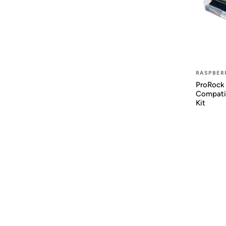
RASPBERR
ProRock 
Compatib
Kit