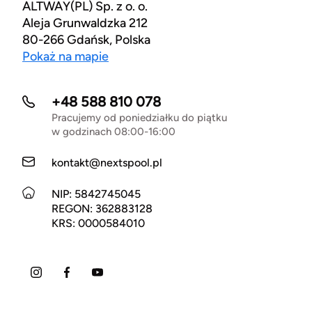
ALTWAY(PL) Sp. z o. o.
Aleja Grunwaldzka 212
80-266 Gdańsk, Polska
Pokaż na mapie
+48 588 810 078
Pracujemy od poniedziałku do piątku
w godzinach 08:00-16:00
kontakt@nextspool.pl
NIP: 5842745045
REGON: 362883128
KRS: 0000584010