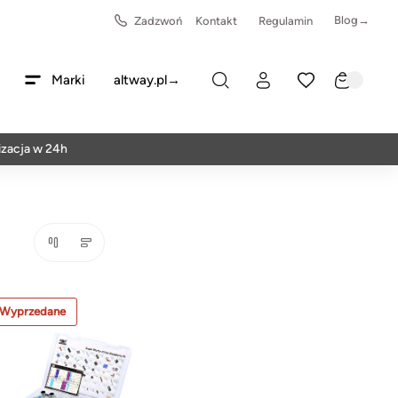
Blog→
Zadzwoń
Kontakt
Regulamin
Marki
altway.pl→
acja w 24h
Wyprzedane