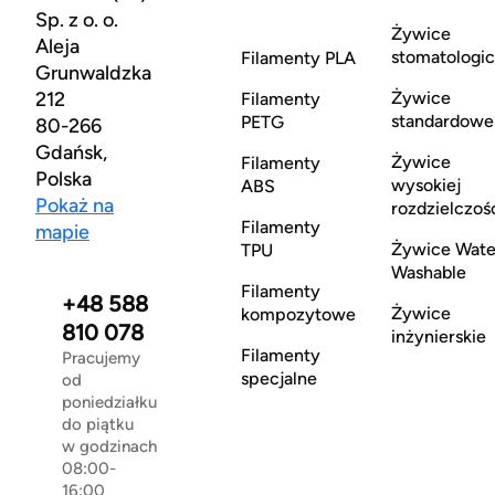
Sp. z o. o.
Żywice
Aleja
stomatologi
Filamenty PLA
Grunwaldzka
212
Żywice
Filamenty
standardowe
PETG
80-266
Gdańsk,
Żywice
Filamenty
Polska
wysokiej
ABS
Pokaż na
rozdzielczoś
Filamenty
mapie
Żywice Wate
TPU
Washable
Filamenty
+48 588
Żywice
kompozytowe
810 078
inżynierskie
Filamenty
Pracujemy
specjalne
od
poniedziałku
do piątku
w godzinach
08:00-
16:00