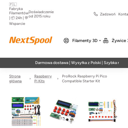
🇵🇱
Fabryka
Doświadczenie
Filamentów
Zadzwoń
Konta
od 2015 roku
| 📦 24h | 💬
Wsparcie
Filamenty 3D
Żywice 
Darmowa dostawa | Wysyłka z Polski | Szybka realizacja
Strona
Raspberry
ProRock Raspberry Pi Pico
główna
Pi Kits
Compatible Starter Kit