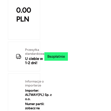
0.00
PLN
Przesyłka
standardowa
Bezpłatnie
U ciebie w
1-2 dni!
Informacje o
importerze
Importer:
ALTWAY(PL) Sp. z
o.o.
Numer partii:
zobacz na