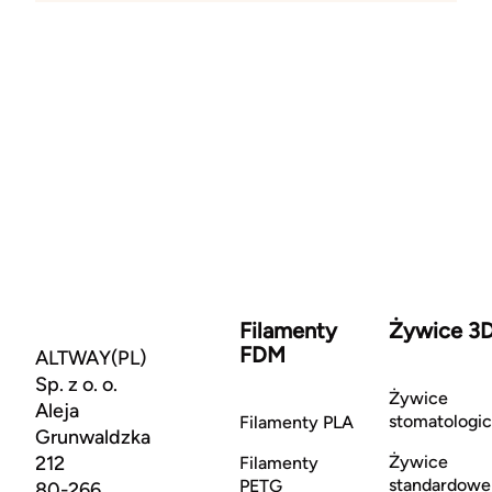
Filamenty
Żywice 3
FDM
ALTWAY(PL)
Sp. z o. o.
Żywice
Aleja
stomatologi
Filamenty PLA
Grunwaldzka
212
Żywice
Filamenty
standardowe
PETG
80-266