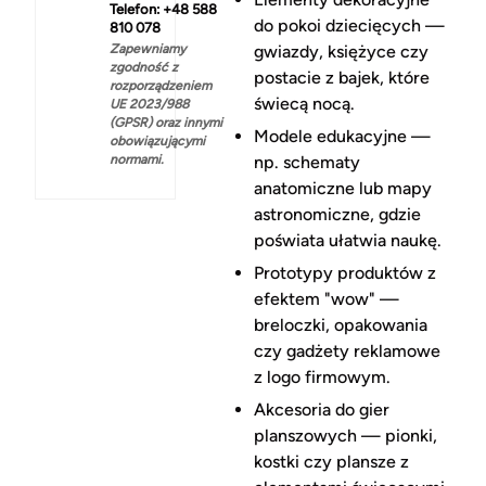
Telefon: +48 588
do pokoi dziecięcych —
810 078
Zapewniamy
gwiazdy, księżyce czy
zgodność z
postacie z bajek, które
rozporządzeniem
świecą nocą.
UE 2023/988
(GPSR) oraz innymi
Modele edukacyjne —
obowiązującymi
normami.
np. schematy
anatomiczne lub mapy
astronomiczne, gdzie
poświata ułatwia naukę.
Prototypy produktów z
efektem "wow" —
breloczki, opakowania
czy gadżety reklamowe
z logo firmowym.
Akcesoria do gier
planszowych — pionki,
kostki czy plansze z