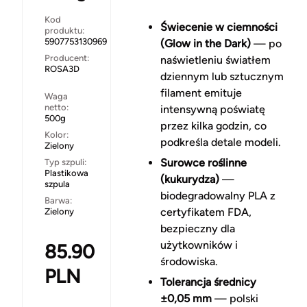
Kod
Świecenie w ciemności
produktu:
5907753130969
(Glow in the Dark)
— po
Producent:
naświetleniu światłem
ROSA3D
dziennym lub sztucznym
filament emituje
Waga
netto:
intensywną poświatę
500g
przez kilka godzin, co
Kolor:
podkreśla detale modeli.
Zielony
Surowce roślinne
Typ szpuli:
Plastikowa
(kukurydza)
—
szpula
biodegradowalny PLA z
Barwa:
certyfikatem FDA,
Zielony
bezpieczny dla
użytkowników i
85.90
środowiska.
PLN
Tolerancja średnicy
±0,05 mm
— polski