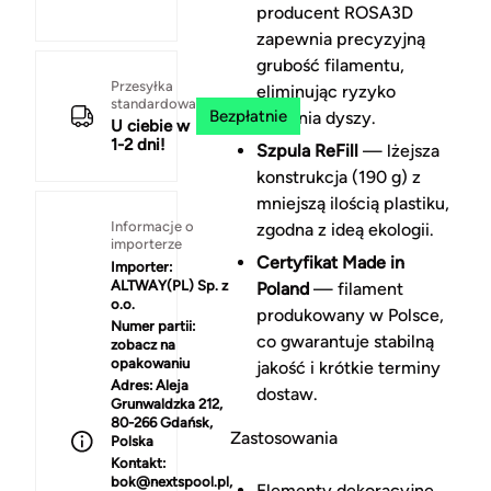
producent ROSA3D
zapewnia precyzyjną
grubość filamentu,
Przesyłka
eliminując ryzyko
standardowa
Bezpłatnie
zatkania dyszy.
U ciebie w
1-2 dni!
Szpula ReFill
— lżejsza
konstrukcja (190 g) z
mniejszą ilością plastiku,
Informacje o
zgodna z ideą ekologii.
importerze
Certyfikat Made in
Importer:
ALTWAY(PL) Sp. z
Poland
— filament
o.o.
produkowany w Polsce,
Numer partii:
co gwarantuje stabilną
zobacz na
opakowaniu
jakość i krótkie terminy
Adres:
Aleja
dostaw.
Grunwaldzka 212,
80-266 Gdańsk,
Zastosowania
Polska
Kontakt:
bok@nextspool.pl,
Elementy dekoracyjne