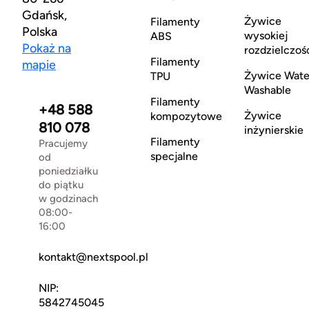
Gdańsk,
Żywice
Filamenty
Polska
wysokiej
ABS
Pokaż na
rozdzielczoś
Filamenty
mapie
Żywice Wate
TPU
Washable
Filamenty
+48 588
Żywice
kompozytowe
810 078
inżynierskie
Filamenty
Pracujemy
specjalne
od
poniedziałku
do piątku
w godzinach
08:00-
16:00
kontakt@nextspool.pl
NIP:
5842745045