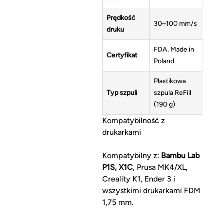
Prędkość
30–100 mm/s
druku
FDA, Made in
Certyfikat
Poland
Plastikowa
Typ szpuli
szpula ReFill
(190 g)
Kompatybilność z
drukarkami
Kompatybilny z:
Bambu Lab
P1S, X1C
, Prusa MK4/XL,
Creality K1, Ender 3 i
wszystkimi drukarkami FDM
1,75 mm.