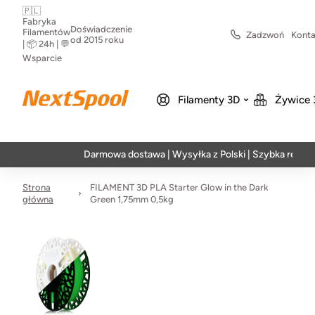
🇵🇱
Fabryka
Doświadczenie
Filamentów
Zadzwoń
Konta
od 2015 roku
| 📦 24h | 💬
Wsparcie
Filamenty 3D
Żywice 
Darmowa dostawa | Wysyłka z Polski | Szybka realizacja w 
Strona
FILAMENT 3D PLA Starter Glow in the Dark
główna
Green 1,75mm 0,5kg