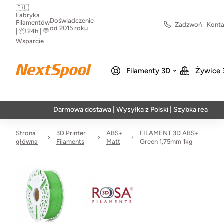
🇵🇱
Fabryka
Doświadczenie
Filamentów
Zadzwoń
Konta
od 2015 roku
| 📦 24h | 💬
Wsparcie
Filamenty 3D
Żywice 
Darmowa dostawa | Wysyłka z Polski | Szybka realizacja w 24h
Strona
3D Printer
ABS+
FILAMENT 3D ABS+
główna
Filaments
Matt
Green 1,75mm 1kg