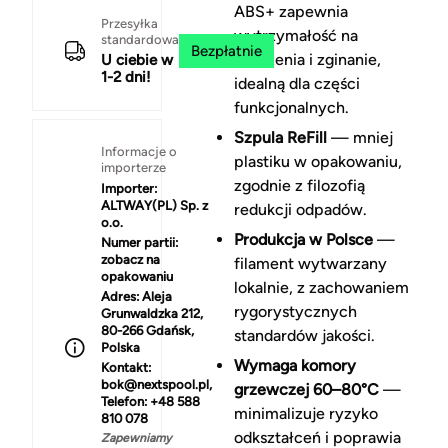
ABS+ zapewnia
Przesyłka
wytrzymałość na
standardowa
Bezpłatnie
uderzenia i zginanie,
U ciebie w
1-2 dni!
idealną dla części
funkcjonalnych.
Szpula ReFill
— mniej
Informacje o
plastiku w opakowaniu,
importerze
zgodnie z filozofią
Importer:
ALTWAY(PL) Sp. z
redukcji odpadów.
o.o.
Produkcja w Polsce
—
Numer partii:
zobacz na
filament wytwarzany
opakowaniu
lokalnie, z zachowaniem
Adres:
Aleja
rygorystycznych
Grunwaldzka 212,
80-266 Gdańsk,
standardów jakości.
Polska
Wymaga komory
Kontakt:
bok@nextspool.pl,
grzewczej 60–80°C
—
Telefon: +48 588
minimalizuje ryzyko
810 078
odkształceń i poprawia
Zapewniamy