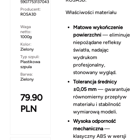
5907753137043
Producent:
Właściwości materiału
ROSA3D
Waga
Matowe wykończenie
netto:
powierzchni
— eliminuje
1000g
niepożądane refleksy
Kolor:
Zielony
światła, nadając
Typ szpuli:
wydrukom
Plastikowa
profesjonalny,
szpula
stonowany wygląd.
Barwa:
Zielony
Tolerancja średnicy
±0,05 mm
— gwarantuje
79.90
równomierny przepływ
materiału i stabilność
PLN
wymiarową modeli.
Wysoka odporność
mechaniczna
—
klasyczny ABS w wersji