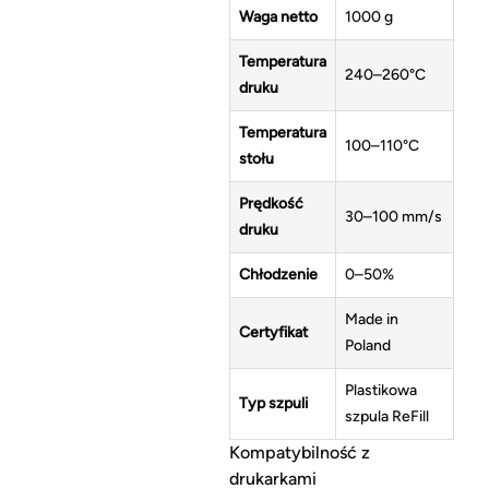
Waga netto
1000 g
Temperatura
240–260°C
druku
Temperatura
100–110°C
stołu
Prędkość
30–100 mm/s
druku
Chłodzenie
0–50%
Made in
Certyfikat
Poland
Plastikowa
Typ szpuli
szpula ReFill
Kompatybilność z
drukarkami