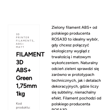
Zielony filament ABS+ od
polskiego producenta
3D
PRINTER
ROSA3D to idealny wybór,
FILAMENTS
,
ABS+
gdy chcesz połączyć
MATT
ekologiczny wygląd z
FILAMENT
trwałością i matowym
3D
wykończeniem. Naturalny
odcień zieleni sprawdzi się
ABS+
zarówno w prototypach
Green
technicznych, jak i detalach
1,75mm
dekoracyjnych, gdzie liczy
się subtelny, nienachalny
1kg
efekt. Filament pochodzi od
Kod
polskiego producenta
produktu:
ROSA3D.