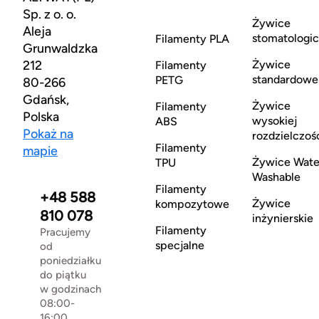
Sp. z o. o.
Żywice
Aleja
stomatologi
Filamenty PLA
Grunwaldzka
212
Żywice
Filamenty
standardowe
PETG
80-266
Gdańsk,
Żywice
Filamenty
Polska
wysokiej
ABS
Pokaż na
rozdzielczoś
Filamenty
mapie
Żywice Wate
TPU
Washable
Filamenty
+48 588
Żywice
kompozytowe
810 078
inżynierskie
Filamenty
Pracujemy
specjalne
od
poniedziałku
do piątku
w godzinach
08:00-
16:00