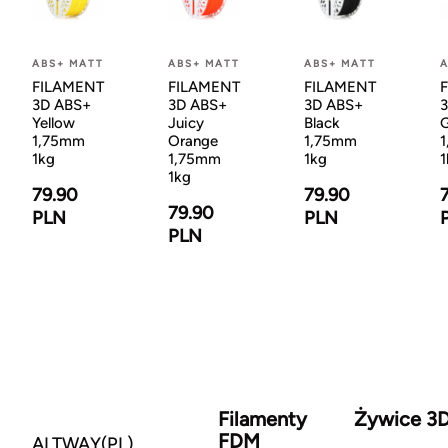
ABS+ MATT
ABS+ MATT
ABS+ MATT
A
FILAMENT
FILAMENT
FILAMENT
3D ABS+
3D ABS+
3D ABS+
Yellow
Juicy
Black
G
1,75mm
Orange
1,75mm
1kg
1,75mm
1kg
1
1kg
79.90
79.90
79.90
PLN
PLN
PLN
Filamenty
Żywice 3
FDM
ALTWAY(PL)