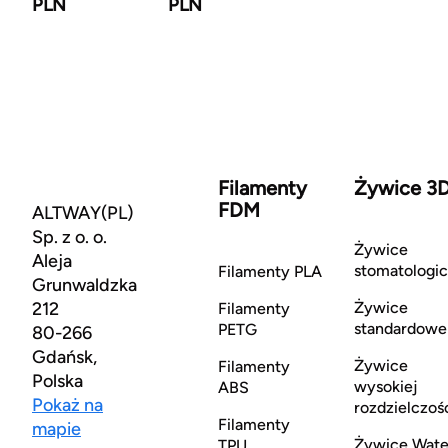
PLN
PLN
Filamenty
Żywice 3
FDM
ALTWAY(PL)
Sp. z o. o.
Żywice
Aleja
stomatologi
Filamenty PLA
Grunwaldzka
212
Żywice
Filamenty
standardowe
PETG
80-266
Gdańsk,
Żywice
Filamenty
Polska
wysokiej
ABS
Pokaż na
rozdzielczoś
Filamenty
mapie
Żywice Wate
TPU