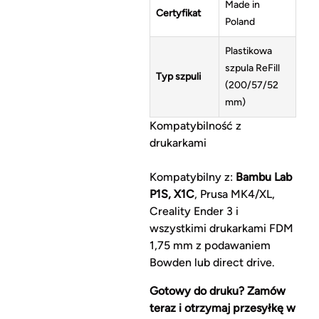
Made in
Certyfikat
Poland
Plastikowa
szpula ReFill
Typ szpuli
(200/57/52
mm)
Kompatybilność z
drukarkami
Kompatybilny z:
Bambu Lab
P1S, X1C
, Prusa MK4/XL,
Creality Ender 3 i
wszystkimi drukarkami FDM
1,75 mm z podawaniem
Bowden lub direct drive.
Gotowy do druku? Zamów
teraz i otrzymaj przesyłkę w