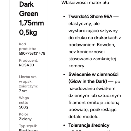
Właściwości materiału
Dark
Green
Twardość Shore 96A
—
1,75mm
elastyczny, ale
wystarczająco sztywny
0,5kg
do druku na drukarkach z
Kod
podawaniem Bowden,
produktu:
bez konieczności
5907753131478
stosowania zamkniętej
Producent:
ROSA3D
komory.
Świecenie w ciemności
Liczba szt.
(Glow in the Dark)
— po
w opak.
zbiorczym:
naładowaniu światłem
7 szt
dziennym lub sztucznym
Waga
filament emituje zieloną
netto:
500g
poświatę, podkreślając
Kolor:
detale modelu.
Zielony
Tolerancja średnicy
Typ szpuli:
Plastikowa