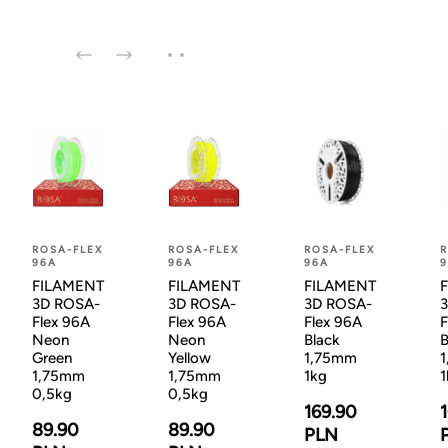
ROSA-FLEX
ROSA-FLEX
ROSA-FLEX
R
96A
96A
96A
FILAMENT
FILAMENT
FILAMENT
3D ROSA-
3D ROSA-
3D ROSA-
Flex 96A
Flex 96A
Flex 96A
F
Neon
Neon
Black
B
Green
Yellow
1,75mm
1,75mm
1,75mm
1kg
1
0,5kg
0,5kg
169.90
89.90
89.90
PLN