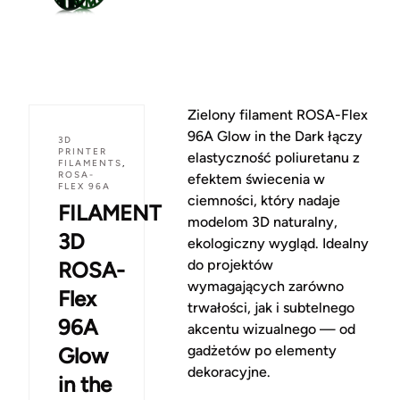
Zielony filament ROSA-Flex
96A Glow in the Dark łączy
3D
PRINTER
elastyczność poliuretanu z
FILAMENTS
,
ROSA-
efektem świecenia w
FLEX 96A
ciemności, który nadaje
FILAMENT
modelom 3D naturalny,
3D
ekologiczny wygląd. Idealny
do projektów
ROSA-
wymagających zarówno
Flex
trwałości, jak i subtelnego
96A
akcentu wizualnego — od
gadżetów po elementy
Glow
dekoracyjne.
in the