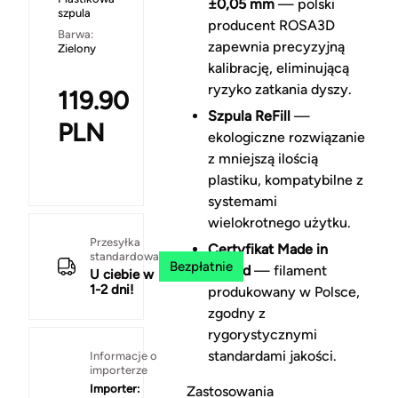
±0,05 mm
— polski
szpula
producent ROSA3D
Barwa:
zapewnia precyzyjną
Zielony
kalibrację, eliminującą
ryzyko zatkania dyszy.
119.90
Szpula ReFill
—
PLN
ekologiczne rozwiązanie
z mniejszą ilością
plastiku, kompatybilne z
systemami
wielokrotnego użytku.
Przesyłka
Certyfikat Made in
standardowa
Bezpłatnie
Poland
— filament
U ciebie w
1-2 dni!
produkowany w Polsce,
zgodny z
rygorystycznymi
standardami jakości.
Informacje o
importerze
Importer:
Zastosowania