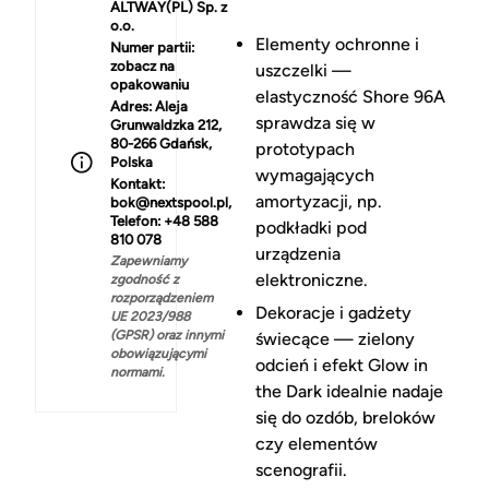
ALTWAY(PL) Sp. z
o.o.
Elementy ochronne i
Numer partii:
zobacz na
uszczelki —
opakowaniu
elastyczność Shore 96A
Adres:
Aleja
sprawdza się w
Grunwaldzka 212,
80-266 Gdańsk,
prototypach
Polska
wymagających
Kontakt:
amortyzacji, np.
bok@nextspool.pl,
Telefon: +48 588
podkładki pod
810 078
urządzenia
Zapewniamy
elektroniczne.
zgodność z
rozporządzeniem
Dekoracje i gadżety
UE 2023/988
(GPSR) oraz innymi
świecące — zielony
obowiązującymi
odcień i efekt Glow in
normami.
the Dark idealnie nadaje
się do ozdób, breloków
czy elementów
scenografii.