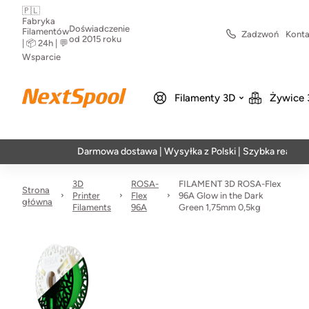
🇵🇱
Fabryka
Doświadczenie
Filamentów
Zadzwoń
Konta
od 2015 roku
| 📦 24h | 💬
Wsparcie
Filamenty 3D
Żywice 
Darmowa dostawa | Wysyłka z Polski | Szybka realizacja w 24
3D
ROSA-
FILAMENT 3D ROSA-Flex
Strona
Printer
Flex
96A Glow in the Dark
główna
Filaments
96A
Green 1,75mm 0,5kg