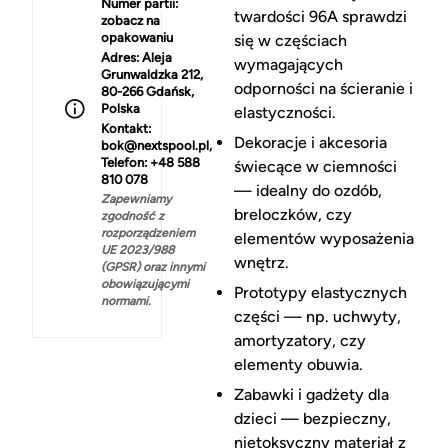
Numer partii:
twardości 96A sprawdzi
zobacz na
opakowaniu
się w częściach
Adres:
Aleja
wymagających
Grunwaldzka 212,
odporności na ścieranie i
80-266 Gdańsk,
Polska
elastyczności.
Kontakt:
Dekoracje i akcesoria
bok@nextspool.pl,
Telefon: +48 588
świecące w ciemności
810 078
— idealny do ozdób,
Zapewniamy
breloczków, czy
zgodność z
rozporządzeniem
elementów wyposażenia
UE 2023/988
wnętrz.
(GPSR) oraz innymi
obowiązującymi
Prototypy elastycznych
normami.
części — np. uchwyty,
amortyzatory, czy
elementy obuwia.
Zabawki i gadżety dla
dzieci — bezpieczny,
nietoksyczny materiał z