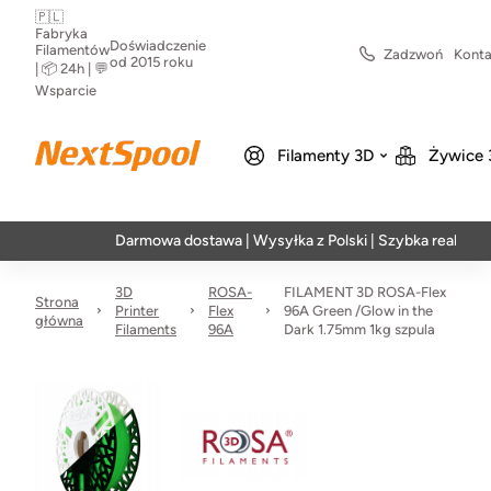
🇵🇱
Fabryka
Doświadczenie
Filamentów
Zadzwoń
Konta
od 2015 roku
| 📦 24h | 💬
Wsparcie
Filamenty 3D
Żywice 
Darmowa dostawa | Wysyłka z Polski | Szybka realizacja w 24h
3D
ROSA-
FILAMENT 3D ROSA-Flex
Strona
Printer
Flex
96A Green /Glow in the
główna
Filaments
96A
Dark 1.75mm 1kg szpula