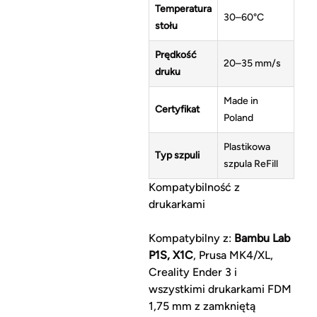
Temperatura
30–60°C
stołu
Prędkość
20–35 mm/s
druku
Made in
Certyfikat
Poland
Plastikowa
Typ szpuli
szpula ReFill
Kompatybilność z
drukarkami
Kompatybilny z:
Bambu Lab
P1S, X1C
, Prusa MK4/XL,
Creality Ender 3 i
wszystkimi drukarkami FDM
1,75 mm z zamkniętą