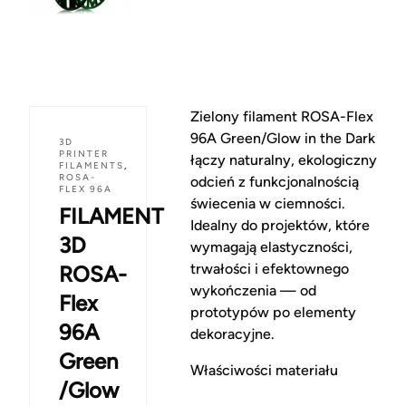
Zielony filament ROSA-Flex
96A Green/Glow in the Dark
3D
PRINTER
łączy naturalny, ekologiczny
FILAMENTS
,
ROSA-
odcień z funkcjonalnością
FLEX 96A
świecenia w ciemności.
FILAMENT
Idealny do projektów, które
3D
wymagają elastyczności,
trwałości i efektownego
ROSA-
wykończenia — od
Flex
prototypów po elementy
96A
dekoracyjne.
Green
Właściwości materiału
/Glow