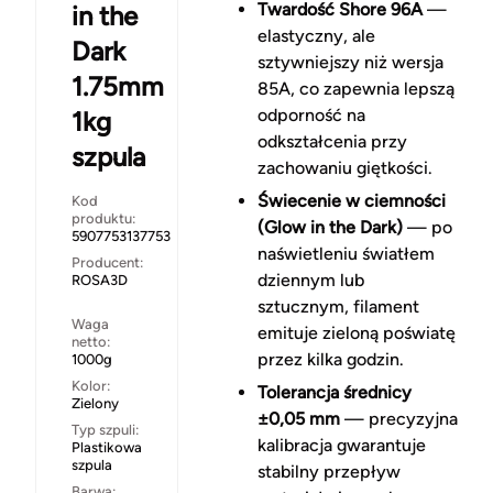
Twardość Shore 96A
—
in the
elastyczny, ale
Dark
sztywniejszy niż wersja
1.75mm
85A, co zapewnia lepszą
odporność na
1kg
odkształcenia przy
szpula
zachowaniu giętkości.
Świecenie w ciemności
Kod
produktu:
(Glow in the Dark)
— po
5907753137753
naświetleniu światłem
Producent:
dziennym lub
ROSA3D
sztucznym, filament
Waga
emituje zieloną poświatę
netto:
przez kilka godzin.
1000g
Kolor:
Tolerancja średnicy
Zielony
±0,05 mm
— precyzyjna
Typ szpuli:
kalibracja gwarantuje
Plastikowa
szpula
stabilny przepływ
Barwa: