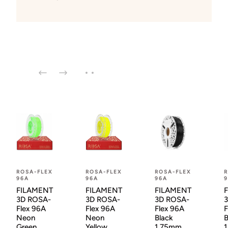
ROSA-FLEX
ROSA-FLEX
ROSA-FLEX
R
96A
96A
96A
FILAMENT
FILAMENT
FILAMENT
3D ROSA-
3D ROSA-
3D ROSA-
Flex 96A
Flex 96A
Flex 96A
F
Neon
Neon
Black
B
Green
Yellow
1,75mm