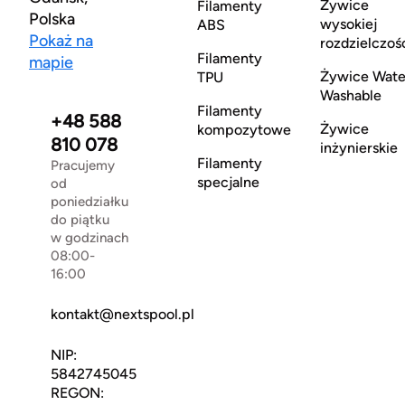
Żywice
Filamenty
Polska
wysokiej
ABS
Pokaż na
rozdzielczoś
Filamenty
mapie
Żywice Wate
TPU
Washable
Filamenty
+48 588
Żywice
kompozytowe
810 078
inżynierskie
Filamenty
Pracujemy
specjalne
od
poniedziałku
do piątku
w godzinach
08:00-
16:00
kontakt@nextspool.pl
NIP:
5842745045
REGON: