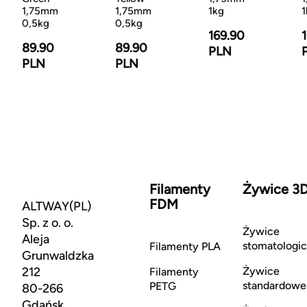
1,75mm
1,75mm
1kg
1
0,5kg
0,5kg
169.90
89.90
89.90
PLN
PLN
PLN
Filamenty
Żywice 3
FDM
ALTWAY(PL)
Sp. z o. o.
Żywice
Aleja
stomatologi
Filamenty PLA
Grunwaldzka
212
Żywice
Filamenty
standardowe
PETG
80-266
Gdańsk,