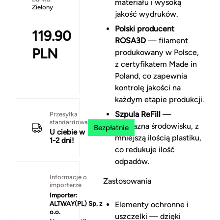
materiału i wysoką
Zielony
jakość wydruków.
Polski producent
119.90
ROSA3D
— filament
PLN
produkowany w Polsce,
z certyfikatem Made in
Poland, co zapewnia
kontrolę jakości na
każdym etapie produkcji.
Szpula ReFill
—
Przesyłka
standardowa
przyjazna środowisku, z
Bezpłatnie
U ciebie w
mniejszą ilością plastiku,
1-2 dni!
co redukuje ilość
odpadów.
Informacje o
Zastosowania
importerze
Importer:
ALTWAY(PL) Sp. z
Elementy ochronne i
o.o.
uszczelki — dzięki