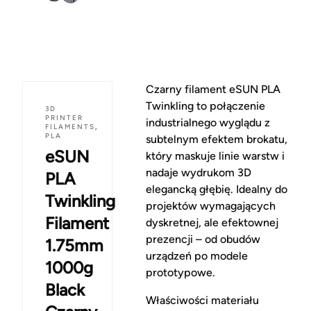
Czarny filament eSUN PLA
Twinkling to połączenie
3D
PRINTER
industrialnego wyglądu z
FILAMENTS
,
PLA
subtelnym efektem brokatu,
eSUN
który maskuje linie warstw i
nadaje wydrukom 3D
PLA
elegancką głębię. Idealny do
Twinkling
projektów wymagających
Filament
dyskretnej, ale efektownej
prezencji – od obudów
1.75mm
urządzeń po modele
1000g
prototypowe.
Black
Właściwości materiału