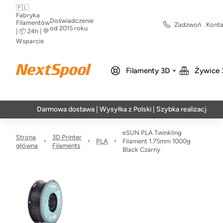
🇵🇱
Fabryka
Doświadczenie
Filamentów
Zadzwoń
Konta
od 2015 roku
| 📦 24h | 💬
Wsparcie
Filamenty 3D
Żywice 
Darmowa dostawa | Wysyłka z Polski | Szybka realizacja w 24h
eSUN PLA Twinkling
Strona
3D Printer
PLA
Filament 1.75mm 1000g
główna
Filaments
Black Czarny