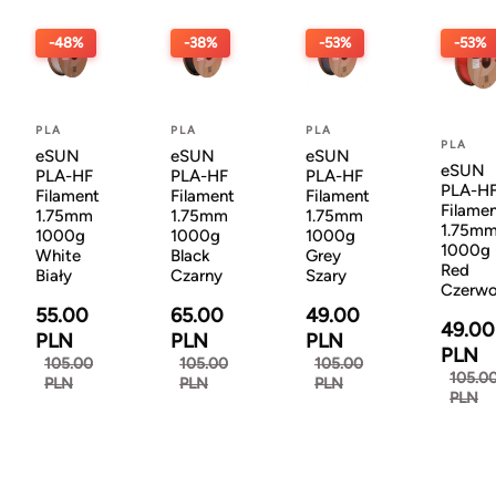
-48%
-38%
-53%
-53%
PLA
PLA
PLA
PLA
eSUN
eSUN
eSUN
eSUN
PLA-HF
PLA-HF
PLA-HF
PLA-H
Filament
Filament
Filament
Filame
1.75mm
1.75mm
1.75mm
1.75m
1000g
1000g
1000g
1000g
White
Black
Grey
Red
Biały
Czarny
Szary
Czerw
55.00
65.00
49.00
49.00
PLN
PLN
PLN
PLN
105.00
105.00
105.00
105.0
PLN
PLN
PLN
PLN