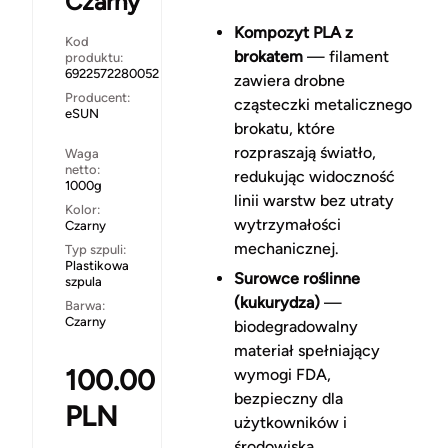
Czarny
Kompozyt PLA z
Kod
brokatem
— filament
produktu:
6922572280052
zawiera drobne
Producent:
cząsteczki metalicznego
eSUN
brokatu, które
rozpraszają światło,
Waga
netto:
redukując widoczność
1000g
linii warstw bez utraty
Kolor:
wytrzymałości
Czarny
mechanicznej.
Typ szpuli:
Plastikowa
Surowce roślinne
szpula
(kukurydza)
—
Barwa:
Czarny
biodegradowalny
materiał spełniający
100.00
wymogi FDA,
bezpieczny dla
PLN
użytkowników i
środowiska.