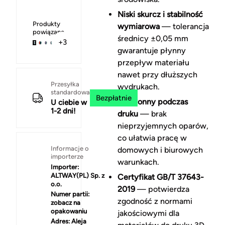
Niski skurcz i stabilność
Produkty
wymiarowa
— tolerancja
powiązane
średnicy ±0,05 mm
+3
gwarantuje płynny
przepływ materiału
nawet przy dłuższych
Przesyłka
wydrukach.
standardowa
Bezpłatnie
Bezwonny podczas
U ciebie w
1-2 dni!
druku
— brak
nieprzyjemnych oparów,
co ułatwia pracę w
Informacje o
domowych i biurowych
importerze
warunkach.
Importer:
ALTWAY(PL) Sp. z
Certyfikat GB/T 37643-
o.o.
2019
— potwierdza
Numer partii:
zgodność z normami
zobacz na
opakowaniu
jakościowymi dla
Adres:
Aleja