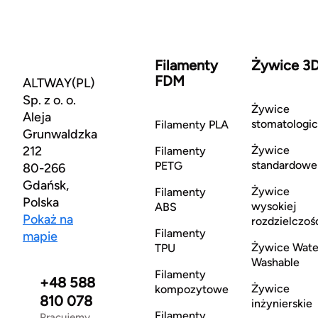
Filamenty
Żywice 3
FDM
ALTWAY(PL)
Sp. z o. o.
Żywice
Aleja
stomatologi
Filamenty PLA
Grunwaldzka
212
Żywice
Filamenty
standardowe
PETG
80-266
Gdańsk,
Żywice
Filamenty
Polska
wysokiej
ABS
Pokaż na
rozdzielczoś
Filamenty
mapie
Żywice Wate
TPU
Washable
Filamenty
+48 588
Żywice
kompozytowe
810 078
inżynierskie
Filamenty
Pracujemy