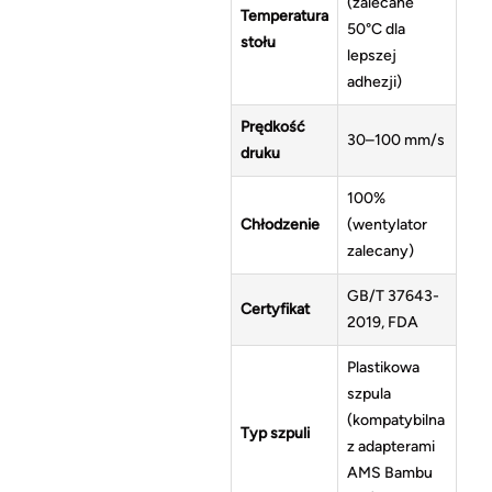
(zalecane
Temperatura
50°C dla
stołu
lepszej
adhezji)
Prędkość
30–100 mm/s
druku
100%
Chłodzenie
(wentylator
zalecany)
GB/T 37643-
Certyfikat
2019, FDA
Plastikowa
szpula
(kompatybilna
Typ szpuli
z adapterami
AMS Bambu