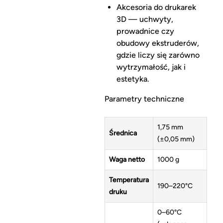
Akcesoria do drukarek
3D — uchwyty,
prowadnice czy
obudowy ekstruderów,
gdzie liczy się zarówno
wytrzymałość, jak i
estetyka.
Parametry techniczne
1,75 mm
Średnica
(±0,05 mm)
Waga netto
1000 g
Temperatura
190–220°C
druku
0–60°C