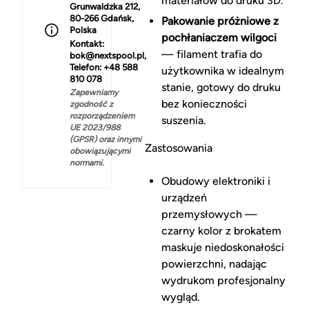
materiałów do druku 3D.
Grunwaldzka 212,
80-266 Gdańsk,
Pakowanie próżniowe z
Polska
pochłaniaczem wilgoci
Kontakt:
— filament trafia do
bok@nextspool.pl,
Telefon: +48 588
użytkownika w idealnym
810 078
stanie, gotowy do druku
Zapewniamy
bez konieczności
zgodność z
rozporządzeniem
suszenia.
UE 2023/988
(GPSR) oraz innymi
Zastosowania
obowiązującymi
normami.
Obudowy elektroniki i
urządzeń
przemysłowych —
czarny kolor z brokatem
maskuje niedoskonałości
powierzchni, nadając
wydrukom profesjonalny
wygląd.