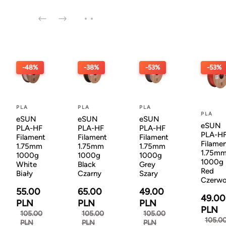
-48%
-38%
-53%
-53%
PLA
PLA
PLA
PLA
eSUN
eSUN
eSUN
eSUN
PLA-HF
PLA-HF
PLA-HF
PLA-H
Filament
Filament
Filament
Filame
1.75mm
1.75mm
1.75mm
1.75m
1000g
1000g
1000g
1000g
White
Black
Grey
Red
Biały
Czarny
Szary
Czerw
55.00
65.00
49.00
49.00
PLN
PLN
PLN
PLN
105.00
105.00
105.00
105.0
PLN
PLN
PLN