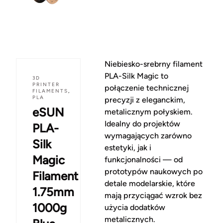
Niebiesko-srebrny filament
PLA-Silk Magic to
3D
PRINTER
połączenie technicznej
FILAMENTS
,
PLA
precyzji z eleganckim,
eSUN
metalicznym połyskiem.
Idealny do projektów
PLA-
wymagających zarówno
Silk
estetyki, jak i
Magic
funkcjonalności — od
prototypów naukowych po
Filament
detale modelarskie, które
1.75mm
mają przyciągać wzrok bez
1000g
użycia dodatków
metalicznych.