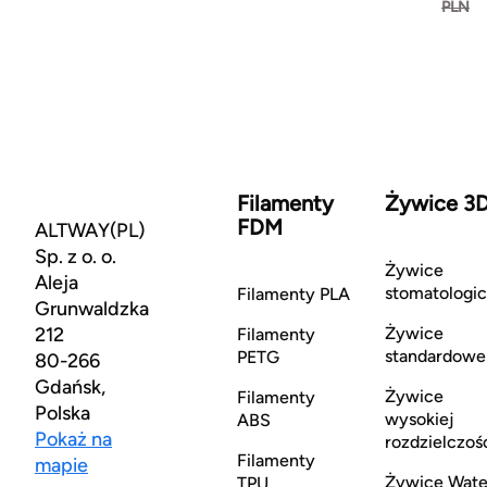
PLN
Filamenty
Żywice 3
FDM
ALTWAY(PL)
Sp. z o. o.
Żywice
Aleja
stomatologi
Filamenty PLA
Grunwaldzka
212
Żywice
Filamenty
standardowe
PETG
80-266
Gdańsk,
Żywice
Filamenty
Polska
wysokiej
ABS
Pokaż na
rozdzielczoś
Filamenty
mapie
Żywice Wate
TPU