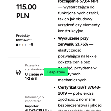
rozciąganie 57,64 MPa
115.00
— wystarczająca do
funkcjonalnych części,
PLN
takich jak obudowy
urządzeń czy elementy
konstrukcyjne.
Produkty
Wydłużenie przy
powiązane
zerwaniu 21,76%
—
+9
elastyczność
pozwalająca na lekkie
odkształcenia bez
Przesyłka
pęknięć, przydatna w
standardowa
Bezpłatnie
prototypach
U ciebie w
1-2 dni!
mechanicznych.
Certyfikat GB/T 37643-
2019
— potwierdza
Informacje o
zgodność z normami
importerze
bezpieczeństwa i jakości
Importer:
ALTWAY(PL) Sp. z