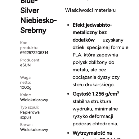
Blue-
Silver
Właściwości materiału
Niebiesko-
Efekt jedwabisto-
Srebrny
metaliczny bez
dodatków
— uzyskany
Kod
dzięki specjalnej formule
produktu:
6922572205314
PLA, która zapewnia
Producent:
połysk zbliżony do
eSUN
metalu, ale bez
obciążania dyszy czy
Waga
netto:
stołu drukarskiego.
1000g
Gęstość 1,256 g/cm³
—
Kolor:
Wielokolorowy
stabilna struktura
Typ szpuli:
wydruku, minimalne
Papierowa
ryzyko deformacji
szpula
podczas chłodzenia.
Barwa:
Wielokolorowy
Wytrzymałość na