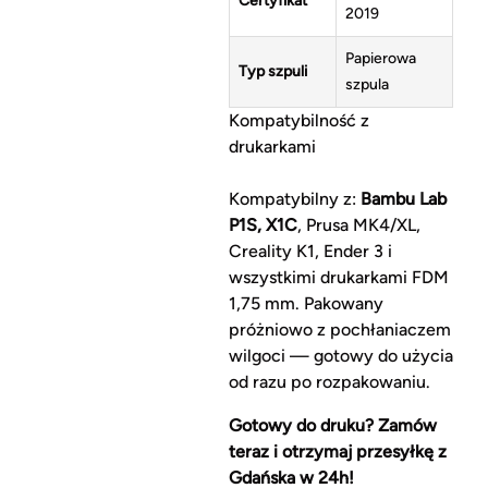
Certyfikat
2019
Papierowa
Typ szpuli
szpula
Kompatybilność z
drukarkami
Kompatybilny z:
Bambu Lab
P1S, X1C
, Prusa MK4/XL,
Creality K1, Ender 3 i
wszystkimi drukarkami FDM
1,75 mm. Pakowany
próżniowo z pochłaniaczem
wilgoci — gotowy do użycia
od razu po rozpakowaniu.
Gotowy do druku? Zamów
teraz i otrzymaj przesyłkę z
Gdańska w 24h!