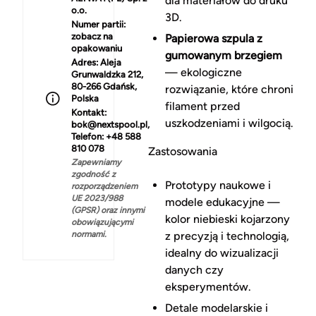
dla materiałów do druku
o.o.
3D.
Numer partii:
zobacz na
Papierowa szpula z
opakowaniu
gumowanym brzegiem
Adres:
Aleja
— ekologiczne
Grunwaldzka 212,
80-266 Gdańsk,
rozwiązanie, które chroni
Polska
filament przed
Kontakt:
uszkodzeniami i wilgocią.
bok@nextspool.pl,
Telefon: +48 588
810 078
Zastosowania
Zapewniamy
zgodność z
Prototypy naukowe i
rozporządzeniem
UE 2023/988
modele edukacyjne —
(GPSR) oraz innymi
kolor niebieski kojarzony
obowiązującymi
normami.
z precyzją i technologią,
idealny do wizualizacji
danych czy
eksperymentów.
Detale modelarskie i