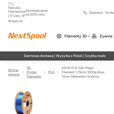
🇵🇱
Fabryka
Doświadczenie
Filamentów
Zadzwoń
Konta
od 2015 roku
| 📦 24h | 💬
Wsparcie
Filamenty 3D
Żywice 
Darmowa dostawa | Wysyłka z Polski | Szybka realizacja w 24h
3D
eSUN PLA-Silk Magic
Strona
Printer
PLA
Filament 1.75mm 1000g Blue-
główna
Filaments
Silver Niebiesko-Srebrny