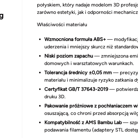
połyskiem, który nadaje modelom 3D profes
zarówno estetyki, jak i odporności mechanic
g
Właściwości materiału
Wzmocniona formuła ABS+
— modyfikacj
uderzenia i mniejszy skurcz niż standard
Niski poziom zapachu
— zmniejszona emis
domowych i warsztatowych warunkach.
Tolerancja średnicy ±0,05 mm
— precyzyjn
materiału i minimalizuje ryzyko zatkania d
Certyfikat GB/T 37643-2019
— potwierdza
druku 3D.
Pakowanie próżniowe z pochłaniaczem wi
osuszającą, co chroni przed absorpcją w
Kompatybilność z AMS Bambu Lab
— szpu
podawania filamentu (adaptery STL dostę