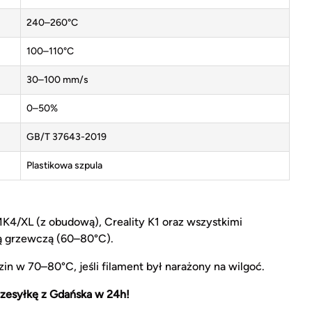
240–260°C
100–110°C
30–100 mm/s
0–50%
GB/T 37643-2019
Plastikowa szpula
MK4/XL (z obudową), Creality K1 oraz wszystkimi
ą grzewczą (60–80°C).
in w 70–80°C, jeśli filament był narażony na wilgoć.
zesyłkę z Gdańska w 24h!