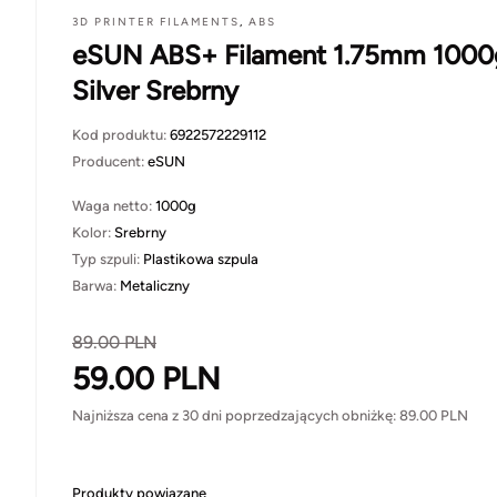
3D PRINTER FILAMENTS
,
ABS
eSUN ABS+ Filament 1.75mm 1000
Silver Srebrny
Kod produktu:
6922572229112
Producent:
eSUN
Waga netto:
1000g
Kolor:
Srebrny
Typ szpuli:
Plastikowa szpula
Barwa:
Metaliczny
89.00
PLN
59.00
PLN
Najniższa cena z 30 dni poprzedzających obniżkę:
89.00
PLN
Produkty powiązane