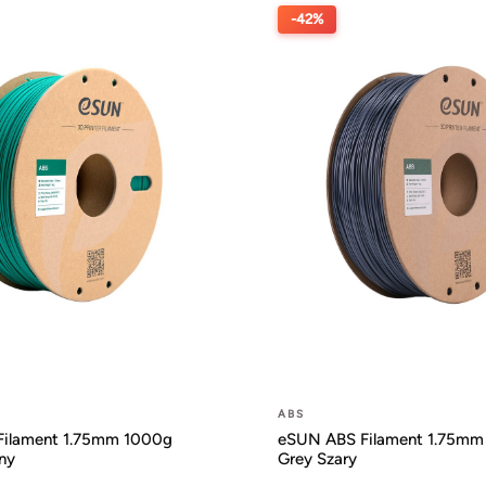
-42%
ABS
ilament 1.75mm 1000g
eSUN ABS Filament 1.75mm
ny
Grey Szary