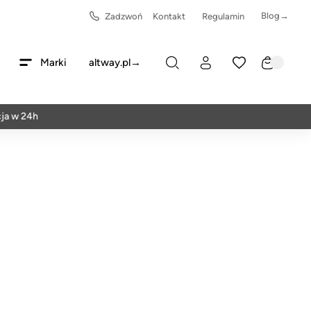
Blog→
Zadzwoń
Kontakt
Regulamin
Marki
altway.pl→
 24h