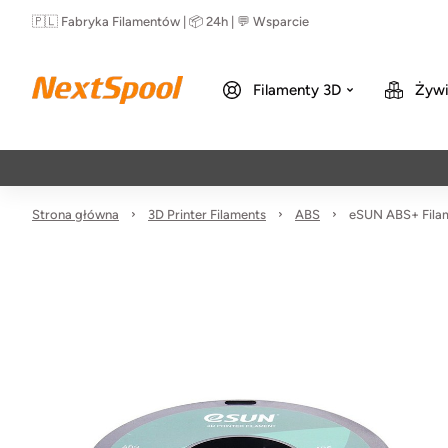
🇵🇱 Fabryka Filamentów | 📦 24h | 💬 Wsparcie
Filamenty 3D
Żywi
Strona główna
3D Printer Filaments
ABS
eSUN ABS+ Filam