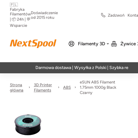
🇵🇱
Fabryka
Doświadczenie
Filamentów
Zadzwoń
Konta
od 2015 roku
| 📦 24h | 💬
Wsparcie
Filamenty 3D
Żywice 
Darmowa dostawa | Wysyłka z Polski | Szybka realizacja w
eSUN ABS Filament
Strona
3D Printer
ABS
1.75mm 1000g Black
główna
Filaments
Czarny