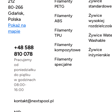
212
Żywice
Filamenty
standardowe
PETG
80-266
Gdańsk,
Żywice
Filamenty
Polska
wysokiej
ABS
Pokaż na
rozdzielczoś
Filamenty
mapie
Żywice Wate
TPU
Washable
Filamenty
+48 588
Żywice
kompozytowe
810 078
inżynierskie
Filamenty
Pracujemy
specjalne
od
poniedziałku
do piątku
w godzinach
08:00-
16:00
kontakt@nextspool.pl