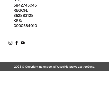
NIP:
5842745045
REGON:
362883128
KRS:
0000584010