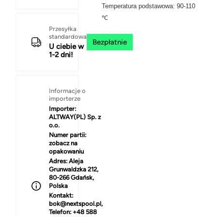
Temperatura podstawowa: 90-110
℃
Przesyłka
standardowa
Bezpłatnie
U ciebie w
1-2 dni!
Informacje o
importerze
Importer:
ALTWAY(PL) Sp. z
o.o.
Numer partii:
zobacz na
opakowaniu
Adres:
Aleja
Grunwaldzka 212,
80-266 Gdańsk,
Polska
Kontakt:
bok@nextspool.pl,
Telefon: +48 588