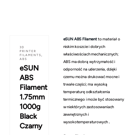
eSUN ABS Filament
to materiał o
niskim koszcie i dobrych
3D
PRINTER
właściwościach mechanicznych;
FILAMENTS
,
ABS
ABS ma dobrą wytrzymałość i
eSUN
odporność na uderzenia, dzięki
ABS
czemu można drukować mocne i
trwałe części; ma wysoką
Filament
temperaturę odkształcenia
1.75mm
termicznego i może być stosowany
1000g
w niektórych zastosowaniach
Black
zewnętrznych i
.
wysokotemperaturowych
Czarny