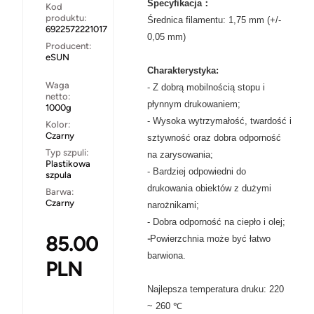
Specyfikacja：
Kod
produktu:
Średnica filamentu: 1,75 mm (+/-
6922572221017
0,05 mm)
Producent:
eSUN
Charakterystyka:
Waga
- Z dobrą mobilnością stopu i
netto:
płynnym drukowaniem;
1000g
- Wysoka wytrzymałość, twardość i
Kolor:
Czarny
sztywność oraz dobra odporność
Typ szpuli:
na zarysowania;
Plastikowa
- Bardziej odpowiedni do
szpula
drukowania obiektów z dużymi
Barwa:
Czarny
narożnikami;
- Dobra odporność na ciepło i olej;
85.00
-
Powierzchnia może być łatwo
barwiona.
PLN
Najlepsza temperatura druku: 220
~ 260 ℃