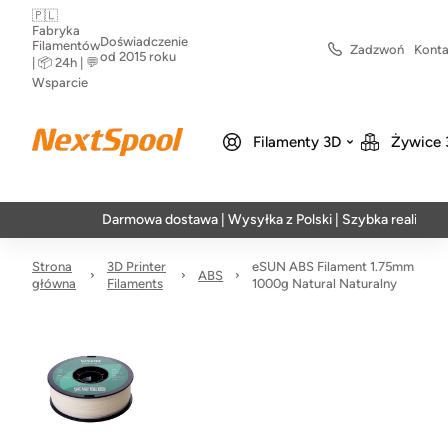
🇵🇱
Fabryka
Doświadczenie
Filamentów
Zadzwoń
Konta
od 2015 roku
| 📦 24h | 💬
Wsparcie
Filamenty 3D
Żywice 
Darmowa dostawa | Wysyłka z Polski | Szybka realizacja w 24h
Strona
3D Printer
eSUN ABS Filament 1.75mm
ABS
główna
Filaments
1000g Natural Naturalny