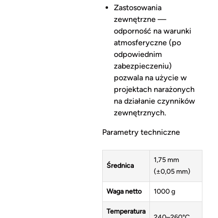
Zastosowania
zewnętrzne —
odporność na warunki
atmosferyczne (po
odpowiednim
zabezpieczeniu)
pozwala na użycie w
projektach narażonych
na działanie czynników
zewnętrznych.
Parametry techniczne
1,75 mm
Średnica
(±0,05 mm)
Waga netto
1000 g
Temperatura
240–260°C