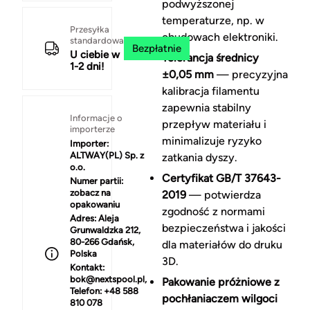
podwyższonej
temperaturze, np. w
Przesyłka
obudowach elektroniki.
standardowa
Bezpłatnie
U ciebie w
Tolerancja średnicy
1-2 dni!
±0,05 mm
— precyzyjna
kalibracja filamentu
zapewnia stabilny
Informacje o
przepływ materiału i
importerze
minimalizuje ryzyko
Importer:
ALTWAY(PL) Sp. z
zatkania dyszy.
o.o.
Certyfikat GB/T 37643-
Numer partii:
zobacz na
2019
— potwierdza
opakowaniu
zgodność z normami
Adres:
Aleja
bezpieczeństwa i jakości
Grunwaldzka 212,
80-266 Gdańsk,
dla materiałów do druku
Polska
3D.
Kontakt:
bok@nextspool.pl,
Pakowanie próżniowe z
Telefon: +48 588
pochłaniaczem wilgoci
810 078