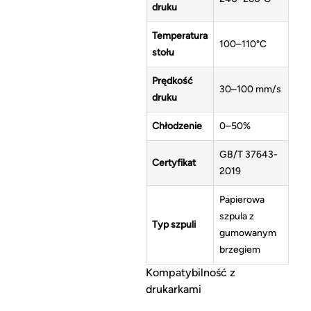
druku
Temperatura
100–110°C
stołu
Prędkość
30–100 mm/s
druku
Chłodzenie
0–50%
GB/T 37643-
Certyfikat
2019
Papierowa
szpula z
Typ szpuli
gumowanym
brzegiem
Kompatybilność z
drukarkami