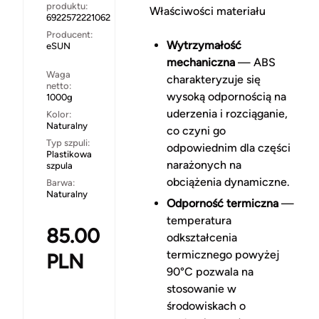
produktu:
Właściwości materiału
6922572221062
Producent:
Wytrzymałość
eSUN
mechaniczna
— ABS
Waga
charakteryzuje się
netto:
wysoką odpornością na
1000g
uderzenia i rozciąganie,
Kolor:
Naturalny
co czyni go
Typ szpuli:
odpowiednim dla części
Plastikowa
narażonych na
szpula
obciążenia dynamiczne.
Barwa:
Naturalny
Odporność termiczna
—
temperatura
85.00
odkształcenia
termicznego powyżej
PLN
90°C pozwala na
stosowanie w
środowiskach o