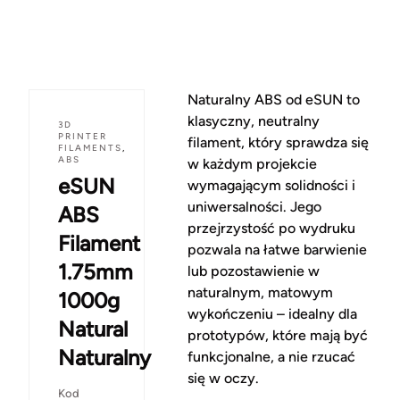
Naturalny ABS od eSUN to
klasyczny, neutralny
3D
PRINTER
filament, który sprawdza się
FILAMENTS
,
ABS
w każdym projekcie
eSUN
wymagającym solidności i
uniwersalności. Jego
ABS
przejrzystość po wydruku
Filament
pozwala na łatwe barwienie
1.75mm
lub pozostawienie w
naturalnym, matowym
1000g
wykończeniu – idealny dla
Natural
prototypów, które mają być
Naturalny
funkcjonalne, a nie rzucać
się w oczy.
Kod