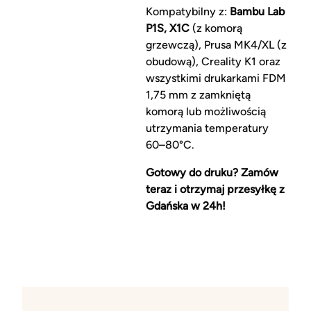
Kompatybilny z:
Bambu Lab
P1S, X1C
(z komorą
grzewczą), Prusa MK4/XL (z
obudową), Creality K1 oraz
wszystkimi drukarkami FDM
1,75 mm z zamkniętą
komorą lub możliwością
utrzymania temperatury
60–80°C.
Gotowy do druku? Zamów
teraz i otrzymaj przesyłkę z
Gdańska w 24h!