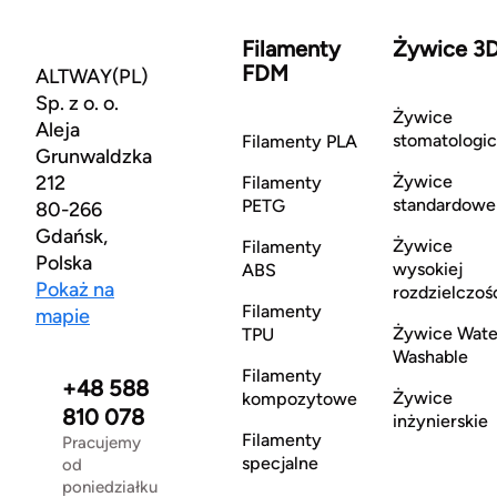
Filamenty
Żywice 3
FDM
ALTWAY(PL)
Sp. z o. o.
Żywice
Aleja
stomatologi
Filamenty PLA
Grunwaldzka
212
Żywice
Filamenty
standardowe
PETG
80-266
Gdańsk,
Żywice
Filamenty
Polska
wysokiej
ABS
Pokaż na
rozdzielczoś
Filamenty
mapie
Żywice Wate
TPU
Washable
Filamenty
+48 588
Żywice
kompozytowe
810 078
inżynierskie
Filamenty
Pracujemy
specjalne
od
poniedziałku